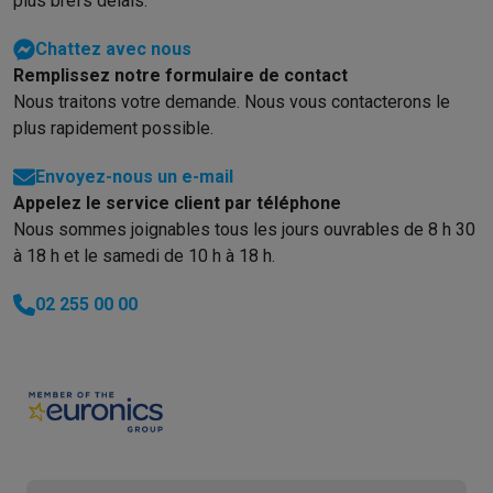
plus brefs délais.
Info & actions
Chattez avec nous
Soldes
Toutes les soldes
Soldes gros électro
Soldes petit élec
Remplissez notre formulaire de contact
Actions
Deals du moment
Promotions
Cashbacks
Soldes
Black F
Nous traitons votre demande. Nous vous contacterons le
Voici pourquoi choisir Krëfel
Livraison offerte
Garantie du meille
plus rapidement possible.
Installation à domicile
Installation gros électro
Installation enca
Modes de paiement
Gift card
Écochèques
Acheter à crédit
Alma 
Envoyez-nous un e-mail
Service client
Réparation de votre appareil
Vérifiez votre heure 
Appelez le service client par téléphone
Gros électro & encastrable
Trouvez votre machine à laver idéal
Nous sommes joignables tous les jours ouvrables de 8 h 30
Petit électro
Beauté & santé
Ménage
Cuisine
Plus...
à 18 h et le samedi de 10 h à 18 h.
Télévision & Audio
Choisissez votre télévision idéale
Une encei
Sport & Loisirs
Choisir une montre connectée
Choisir une trotti
02 255 00 00
Outlet
Outlet
Toutes nos offres outlet
Outlet multimedia & téléphonie
O