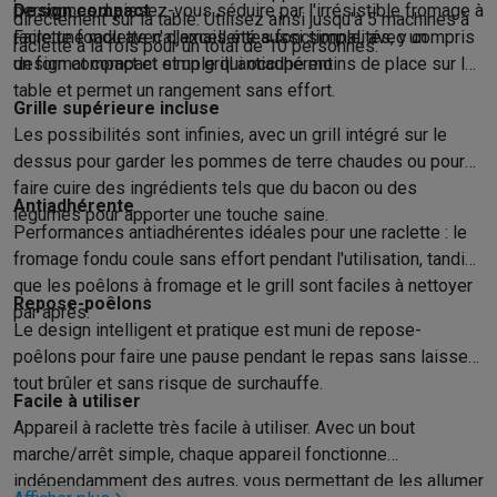
Accessoires photo
Housses de transport
Flashs & filtres
Carte
personnes. Laissez-vous séduire par l'irrésistible fromage à
Design compact
directement sur la table. Utilisez ainsi jusqu'à 5 machines à
Téléphonie & montres connectées
raclette fondu avec d'excellentes fonctionnalités, y compris
Faire une raclette n'a jamais été aussi simple, avec un
raclette à la fois pour un total de 10 personnes.
GSM
Smartphones
Apple iPhone
Smartphones Samsung
GSM av
un format compact et un grill antiadhérent
design compact et simple qui occupe moins de place sur la
Reconditionné
Smartphones reconditionnés
Rachat
table et permet un rangement sans effort.
Grille supérieure incluse
Protection GSM
Coques iPhone
Coques Samsung
Toutes les c
Les possibilités sont infinies, avec un grill intégré sur le
Montres connectées
Montres connectées
Trackers d’activité
Br
dessus pour garder les pommes de terre chaudes ou pour
Chargeurs GSM
Chargeurs et câbles
Chargeurs sans fil
Câbles 
faire cuire des ingrédients tels que du bacon ou des
Accessoires GSM
AirTags & traceurs GPS
Écouteurs sans fil
Su
Antiadhérente
légumes pour apporter une touche saine.
Téléphones fixes
Téléphones fixes
Talkie walkie
Babyphones
Performances antiadhérentes idéales pour une raclette : le
Ordinateurs & tablettes
fromage fondu coule sans effort pendant l'utilisation, tandis
Ordinateurs
PC portables
PC portables gamer
Apple MacBook
P
que les poêlons à fromage et le grill sont faciles à nettoyer
Repose-poêlons
Périphériques IT
Souris
Claviers
Webcams
Enceintes PC
Casque
par après.
Le design intelligent et pratique est muni de repose-
Tablettes & liseuses
Tablettes
Apple iPad
Samsung Galaxy Tab
poêlons pour faire une pause pendant le repas sans laisser
Imprimer
Imprimantes
Cartouches d'encre & papier
Cricut
tout brûler et sans risque de surchauffe.
Réseau & wifi
Routeurs & points d'accès
Adaptateurs CPL & Wi
Facile à utiliser
Mémoire & stockage
Disques durs externes
SSD
Clés USB
Cart
Appareil à raclette très facile à utiliser. Avec un bout
Logiciels
Windows & Microsoft Office
Anti-Virus
Autres logiciel
marche/arrêt simple, chaque appareil fonctionne
Accessoires IT
Chargeurs & câbles
Housses & sacs
Supports
T
indépendamment des autres, vous permettant de les allumer