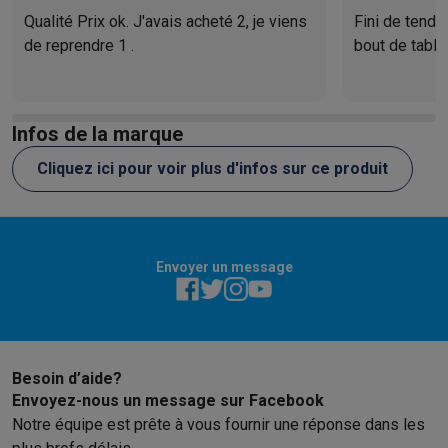
Éco-chèques info
Tous les produits éco
Toutes les promotions
être légèr
Qualité Prix ok. J'avais acheté 2, je viens
Fini de tendr
Reconditionné
de reprendre 1 .
bout de tabl
Smartphones reconditionnés
Tablettes reconditionnés
Ordinate
automomes !
Ménage
Machines à laver avec des éco-chèques
Sèche-linge avec des
Petits appareils de cuisine
Infos de la marque
Petits appareils de cuisine avec des éco-chèques
Machines à
Cliquez ici pour voir plus d'infos sur ce produit
Grands appareils de cuisine
Lave-vaisselle avec des éco-chèques
Réfrigerateurs avec de
Climatiseurs
Climatiseurs avec des éco-chèques
Envoyer un message
TV & audio
TV avec des éco-cheques
Enceintes Bluetooth avec des éco-
Multimédie & téléphonie
Smartphones avec des éco-cheques
Tablettes avec des éco-
En route
Besoin d’aide?
Trottinettes électriques avec des éco-chèques
Envoyez-nous un message sur Facebook
Initiatives écologiques
Notre équipe est prête à vous fournir une réponse dans les
Impact
Économies d'énergie
Recyclez votre vieux électro