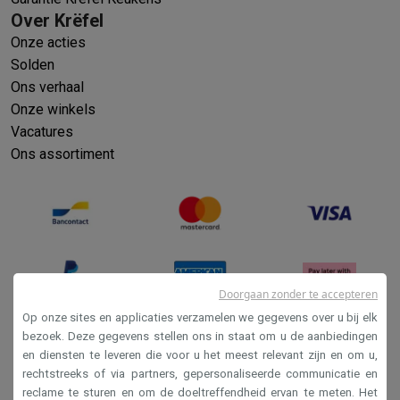
Info & acties
Over Krëfel
Solden
Alle soldendeals
Solden op groot elektro
Solden op klein
Onze acties
Acties
Deals van het moment
Promoties
Cashbacks
Solden
Black
Solden
Daarom Krëfel
Gratis levering
Laagste prijsgarantie
Persoonlijke
Ons verhaal
Installatie aan huis
Groot elektro installatie
Inbouw installatie
TV 
Onze winkels
Betalingsmogelijkheden
Gift card
Ecocheques
Kopen op afbetal
Vacatures
Klantenservice
Herstelling van je toestel
Controleer jouw leveri
Ons assortiment
Groot elektro & inbouw
Vind jouw ideale wasmachine
Welke kook
Klein elektro
Beauty & gezondheid
Huishouden
Keuken
Meer...
Beeld & Geluid
Kies jouw ideale TV
Een speaker voor elke situa
Sport & Ontspanning
Hoe kies je een smartwatch?
Hoe kies je 
Outlet
Outlet
Alle outlet deals
Outlet multimedia & telefonie
Outlet groo
Doorgaan zonder te accepteren
Op onze sites en applicaties verzamelen we gegevens over u bij elk
bezoek. Deze gegevens stellen ons in staat om u de aanbiedingen
en diensten te leveren die voor u het meest relevant zijn en om u,
Verkoopsvoorwaarden
rechtstreeks of via partners, gepersonaliseerde communicatie en
Privacy
reclame te sturen en om de doeltreffendheid ervan te meten. Het