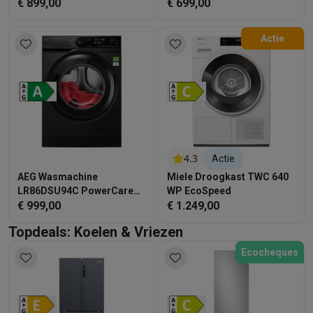
AI Wash 7000-serie
€ 899,00
€ 699,00
Actie
4.3
Actie
AEG Wasmachine
Miele Droogkast TWC 640
LR86DSU94C PowerCare
WP EcoSpeed
UniversalDose 9 kg
€ 999,00
€ 1.249,00
Topdeals: Koelen & Vriezen
Ecocheques