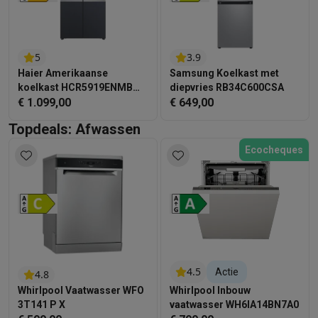
5
3.9
Haier Amerikaanse
Samsung Koelkast met
koelkast HCR5919ENMB
diepvries RB34C600CSA
Fresher Techs
€ 1.099,00
€ 649,00
Topdeals: Afwassen
Ecocheques
4.5
Actie
4.8
Whirlpool Vaatwasser WFO
Whirlpool Inbouw
3T141 P X
vaatwasser WH6IA14BN7A0