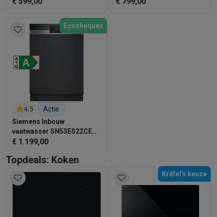
€ 599,00
€ 799,00
Ecocheques
4.5
Actie
Siemens Inbouw
vaatwasser SN53ES22CE
iQ300 Home Connect
€ 1.199,00
Topdeals: Koken
Krëfel's keuze