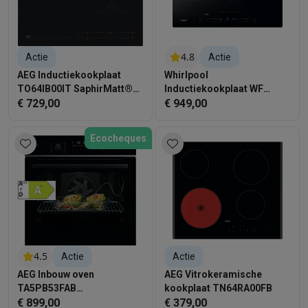
4.8
Actie
Actie
AEG Inductiekookplaat
Whirlpool
TO64IB00IT SaphirMatt®
Inductiekookplaat WF
SE 60 cm
€ 729,00
S1577 CPNE CleanProtect
€ 949,00
Ecocheques
4.5
Actie
Actie
AEG Inbouw oven
AEG Vitrokeramische
TA5PB53FAB
kookplaat TN64RA00FB
SurroundCook met
€ 899,00
€ 379,00