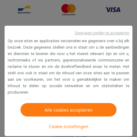
Doorgaan zonder te accepteren
Op onze sites en applicaties verzamelen we gegevens over u bij elk
bezoek. Deze gegevens stellen ons in staat om u de aanbiedingen
en diensten te leveren die voor u het meest relevant zijn en om u,
Verkoopsvoorwaarden
rechtstreeks of via partners, gepersonaliseerde communicatie en
reclame te sturen en om de doeltreffendheid ervan te meten. Het
Privacy
stelt ons ook in staat om de inhoud van onze sites aan te passen
Disclaimer
aan uw voorkeuren, om het voor u gemakkelijker te maken om
inhoud te delen op sociale netwerken en om statistieken te
Cookies
produceren.
Krëfel NV - Steenstraat 44 - Industriezone 4 "T Sas",
Alle cookies accepteren
1851 Humbeek, België
BTW BE 0400.673.544
Cookie-instellingen
Copyright 2026