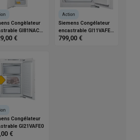
s
Tables de cuisson électriques
Accessoires
ion
Action
ens Congèlateur
Siemens Congélateur
strable GI81NACE0
encastrable GI11VAFE0
s
29,00 €
799,00 €
iQ500 No-frost 177 cm
lowFrost
d'aspirateur
Accessoires
es
Accessoires
ion
ens Congélateur
strable GI21VAFE0
,00 €
osition et socles
Étendoirs à linge