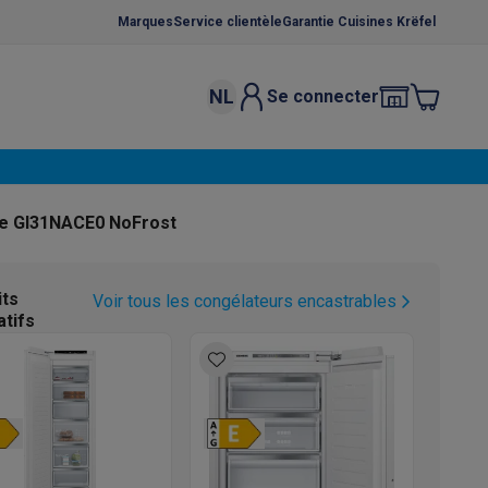
Marques
Service clientèle
Garantie Cuisines Krëfel
NL
Se connecter
osition et socles
Étendoirs à linge
élateurs
bles
Caves à vin encastrables
Micro-ondes encastrables
Machines
le GI31NACE0 NoFrost
oêles
Casseroles
its
Voir tous les congélateurs encastrables
atifs
ce Gusto
Cafetières
Café, capsules & dosettes
Accessoires