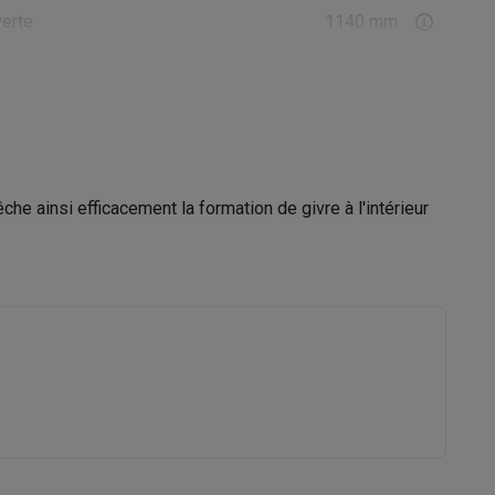
verte
1140 mm
À gauche - réversible
Galaxy Fold8
S26
Coques Galaxy Flip8 & Fold8 (Ultra)
1025 mm
che ainsi efficacement la formation de givre à l'intérieur
560 mm
550 mm
rdinateurs de bureau
12005815
Siemens
4242003851661