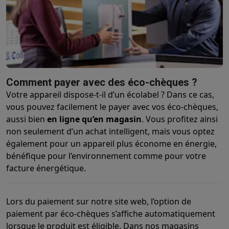
Barbecues
Barbecues électriques
Barbecues au charbon
Barbec
Boissons froides
Machines à jus
Machines à boissons pétillan
Ustensiles de cuisine
Poêles
Casseroles
Balances de cuisine
M
Desserts
Gaufriers
Sorbetières
Crêpières
Desserts divers
Smart garden
Potagers d'intérieur
Plantes aromatiques
Machine
Ménage & airco
Comment payer avec des éco-chèques ?
Aspirer
Aspirateurs
Aspirateurs robots
Aspirateurs balai
Aspirat
Votre appareil dispose-t-il d’un écolabel ? Dans ce cas,
Robots d'entretien
Aspirateurs robots
Aspirateurs robots laveur
vous pouvez facilement le payer avec vos éco-chèques,
Nettoyer
Nettoyeurs de sols
Nettoyeurs à vapeur
Nettoyeurs ta
aussi bien
en ligne qu’en magasin
. Vous profitez ainsi
Soin du linge
Centrales vapeur
Fers à repasser
Défroisseurs va
non seulement d’un achat intelligent, mais vous optez
Couture
Machines à coudre
Accessoires
également pour un appareil plus économe en énergie,
Climatisation
Climatiseurs mobiles
Aircoolers
Ventilateurs
Acces
bénéfique pour l’environnement comme pour votre
Traitement de l'air
Purificateurs d'air
Humidificateurs
Déshumidif
facture énergétique.
Chauffer
Chauffage électrique
Couvertures chauffantes
Lavage & séchage
Machines à laver
Sèche-linge
Sets machine à
Lors du paiement sur notre site web, l’option de
Animaux
Distributeur de croquettes automatique
Litière automa
paiement par éco-chèques s’affiche automatiquement
Beauté & santé
lorsque le produit est éligible. Dans nos magasins
Soins des cheveux
Sèche-cheveux
Lisseurs
Fers à boucler
Bros