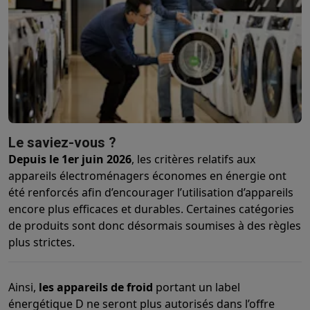
Accessoires photo
Housses de transport
Flashs & filtres
Carte
Téléphonie & montres connectées
GSM
Smartphones
Apple iPhone
Smartphones Samsung
GSM av
Reconditionné
Smartphones reconditionnés
Rachat
Protection GSM
Coques iPhone
Coques Samsung
Toutes les c
Montres connectées
Montres connectées
Trackers d’activité
Br
Chargeurs GSM
Chargeurs et câbles
Chargeurs sans fil
Câbles 
Accessoires GSM
AirTags & traceurs GPS
Écouteurs sans fil
Su
Téléphones fixes
Téléphones fixes
Talkie walkie
Babyphones
Le saviez-vous ?
Ordinateurs & tablettes
Depuis le 1er juin 2026
, les critères relatifs aux
Ordinateurs
PC portables
PC portables gamer
Apple MacBook
P
appareils électroménagers économes en énergie ont
Périphériques IT
Souris
Claviers
Webcams
Enceintes PC
Casque
été renforcés afin d’encourager l’utilisation d’appareils
Tablettes & liseuses
Tablettes
Apple iPad
Samsung Galaxy Tab
encore plus efficaces et durables. Certaines catégories
de produits sont donc désormais soumises à des règles
Imprimer
Imprimantes
Cartouches d'encre & papier
Cricut
plus strictes.
Réseau & wifi
Routeurs & points d'accès
Adaptateurs CPL & Wi
Mémoire & stockage
Disques durs externes
SSD
Clés USB
Cart
Logiciels
Windows & Microsoft Office
Anti-Virus
Autres logiciel
Ainsi,
les appareils de froid
portant un label
Accessoires IT
Chargeurs & câbles
Housses & sacs
Supports
T
énergétique D ne seront plus autorisés dans l’offre