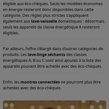
Gaming
éligible aux éco-chèques. Seuls les modèles économes
PlayStation
PlayStation 5
Jeux PS5
Jeux PS4
Manettes PlaySta
en énergie resteront donc disponibles dans cette
Nintendo
Nintendo Switch 2
Jeux Nintendo Switch
Manettes Nin
catégorie. Des règles plus strictes s’appliquent
Xbox
Jeux Xbox
Manettes Xbox
Casques Xbox
Accessoires Xb
également aux
lave-vaisselle
domestiques : désormais,
PC gaming
PC portables gamer
PC gamer
Écrans gaming
Souris
seuls les appareils de classe énergétique A resteront
Setup gaming
Casques gaming
Microphones gaming
Chaises g
éligibles.
Consoles de jeu
Maison & objets connectés
Par ailleurs, l’offre s’élargit dans d’autres catégories de
Montres connectées
Montres connectées
Trackers d’activité
Br
produits. Les
lave-linge séchants
des classes
Mobilité
Trottinettes électriques
Dashcams
GPS
Coyote
Accessoi
énergétiques A, B ou C sont ainsi ajoutés à la liste des
Sécurité & protection
Caméras de surveillance
Système d’alar
appareils pouvant être achetés avec des éco-chèques.
Paiement connecté
Terminaux de paiement
Accessoires SumU
Ambiance & confort
Éclairage
Panneaux solaires plug & play
Ass
Divertissement
Smart TV
Enceintes connectées
Google TV Stre
Enfin, les
montres connectées
ne pourront plus être
Cuisine
Réfrigérateurs connectés
Lave-vaisselle connectés
Mac
achetées avec des éco-chèques.
Ménage & santé
Lave-linge connectés
Sèche-linge connectés
T
Produits éco
Éco-chèques