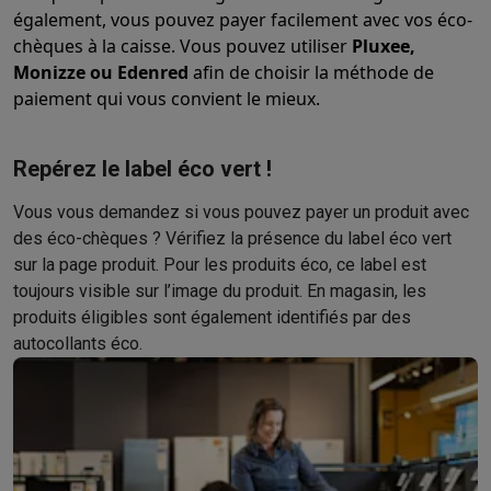
également, vous pouvez payer facilement avec vos éco-
Hygiène dentaire
Brosses à dents électriques
Brossettes
Hydro
chèques à la caisse. Vous pouvez utiliser
Pluxee,
Rasage
Rasoirs électriques
Tondeuses barbe
Tondeuses multif
Monizze ou Edenred
afin de choisir la méthode de
Épilation
Épilateurs à lumière pulsée
Épilateurs
Rasoirs électriq
paiement qui vous convient le mieux.
Beauté
Soin du visage
Masques LED
Miroirs
Manucure & pédicu
Massage
Massage pieds
Sièges de massage
Massage cou & 
Santé
Pèse-personne
Tensiomètres
Électrostimulation
Appareils
Repérez le label éco vert !
Pour le bébé
Babyphones
Tire-laits
Chauffe-biberons
Aérosols
H
Vous vous demandez si vous pouvez payer un produit avec
TV, audio & photo
des éco-chèques ? Vérifiez la présence du label éco vert
TV & projecteurs
TV
TV avec barre de son
TV 2026
TV LG
TV Sam
sur la page produit. Pour les produits éco, ce label est
Périphériques TV
Barres de son
Home-cinema
Amplificateurs
Me
toujours visible sur l’image du produit. En magasin, les
Casques & Écouteurs
Casques
Casques Bluetooth
Écouteurs
Éco
produits éligibles sont également identifiés par des
Enceintes
Enceintes
Enceintes Bluetooth
Enceintes connectées
autocollants éco.
Audio domestique
Radios & réveils
Tourne-disque
Chaînes hifi
Navigation
Dashcams
GPS
Coyote
Accessoires GPS
Accessoires TV & audio
Supports
Câbles
Lecteurs multimédias
Appareils photo
Appareils photo numériques
Appareils photo i
Vidéo
GoPro
Action cams
Drones
Caméscopes