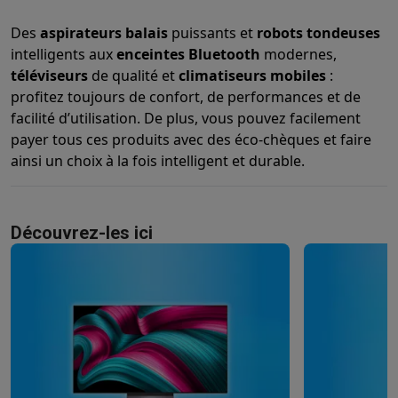
Info & actions
Des
aspirateurs balais
puissants et
robots tondeuses
Soldes
Toutes les soldes
Soldes gros électro
Soldes petit élec
intelligents aux
enceintes Bluetooth
modernes,
Actions
Deals du moment
Promotions
Cashbacks
Soldes
Black F
téléviseurs
de qualité et
climatiseurs mobiles
:
Voici pourquoi choisir Krëfel
Livraison offerte
Garantie du meille
profitez toujours de confort, de performances et de
Installation à domicile
Installation gros électro
Installation enca
facilité d’utilisation. De plus, vous pouvez facilement
Modes de paiement
Gift card
Écochèques
Acheter à crédit
Alma 
payer tous ces produits avec des éco-chèques et faire
Service client
Réparation de votre appareil
Vérifiez votre heure 
ainsi un choix à la fois intelligent et durable.
Gros électro & encastrable
Trouvez votre machine à laver idéal
Petit électro
Beauté & santé
Ménage
Cuisine
Plus...
Télévision & Audio
Choisissez votre télévision idéale
Une encei
Découvrez-les ici
Sport & Loisirs
Choisir une montre connectée
Choisir une trotti
Outlet
Outlet
Toutes nos offres outlet
Outlet multimedia & téléphonie
O