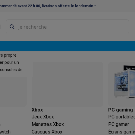
ommandé avant 22 h 00, livraison offerte le lendemain.*
ne à laver et sèche-linge
Lave-linges séchants
Cadres de superp
s
Lave-vaisselle pose-libre
ers
ables
Réfrigérateurs pose-libre
Frigos américains
Caves à vin
Cong
re propre
 encastrables
Réfrigérateurs encastrables
Congélateurs encastra
er pour un
consoles de
ues vitrocéramiques
Taques au gaz
Taques avec hotte intégrée
P
triques
Cuisinières au gaz
à café et expresso
Xbox
PC gaming
nes à expresso
Machines à capsules & dosettes
Nespresso
Dol
Jeux Xbox
PC portable
cheuses
Machines à jus
Cuits oeufs
Yaourtières
Accessoires
h
Manettes Xbox
PC gamer
ines à croque-monsieur
Accessoires
witch
Casques Xbox
Écrans gami