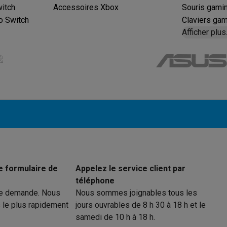
eurs
Blenders
Soupmakers
Hachoirs
Accessoires
itch
Accessoires Xbox
Souris gami
et cuiseurs vapeur
Bouilloires
Robots chauffants
Machines à pâte
o Switch
Claviers ga
s à pizza
Accessoires
Afficher plus
rbecues au gaz
Accessoires
llantes
Carafes filtrantes
Cartouches filtrantes
Machines à glaçon
ine
Machines sous vide
Ustensiles & gadgets de cuisine
hines à composter
Accessoires
irateurs traîneaux
Aspirateurs de table
Aspirateurs chantier
Sacs 
aveur
Robots tondeuses
Robots piscine
Robots lave-vitres
s tapis
Nettoyeurs haute pression
Nettoyeurs de vitres
Serpillièr
s vapeur
Centres de repassage
Planches à repasser
Accessoires
e formulaire de
Appelez le service client par
ccessoires
téléphone
idificateurs
Stations météo
re demande. Nous
Nous sommes joignables tous les
 le plus rapidement
jours ouvrables de 8 h 30 à 18 h et le
ne à laver et sèche-linge
Lave-linges séchants
Cadres de superp
samedi de 10 h à 18 h.