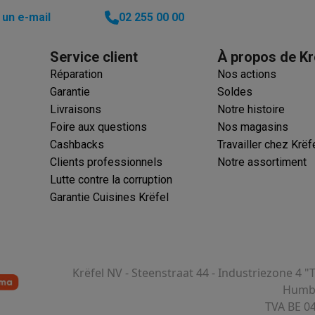
utomatique
Soin des animaux
Traceurs GPS animaux
un e-mail
02 255 00 00
Brosses soufflantes
Multistylers
Bigoudis chauffants
Service client
À propos de Kr
ydropulseurs
ltifonctions
Tondeuses cheveux
Têtes de rasage
Accessoires
Réparation
Nos actions
ctriques féminins
Garantie
Soldes
dicure
Accessoires
Livraisons
Notre histoire
u & épaules
Pistolets de massage
Foire aux questions
Nos magasins
reils de circulation sanguine
Lampes infrarouges
Thermomètres
Cashbacks
Travailler chez Krëf
ols
Humidificateurs
Clients professionnels
Notre assortiment
Lutte contre la corruption
 Samsung
TV TCL
Supports TV
Projecteurs
Garantie Cuisines Krëfel
rs
Media streamers
Lecteurs DVD & Blu-Ray
rs
Écouteurs sans fil
Écouteurs de sport
tées
Enceintes de fête
ifi
Krëfel NV - Steenstraat 44 - Industriezone 4 "
Humbe
dias portables
Accessoires audio
TVA BE 0