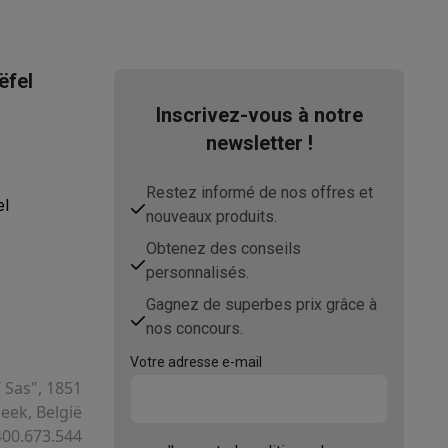
ëfel
Inscrivez-vous à notre
newsletter !
Restez informé de nos offres et
Accessoires
el
nouveaux produits.
Obtenez des conseils
personnalisés.
Gagnez de superbes prix grâce à
nos concours.
Votre adresse e-mail
T Sas", 1851
ek, België
400.673.544