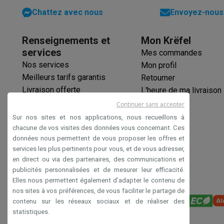
Animaux
Distributeur de croquettes automatique
Litière a
Chattez avec nous
Envoyez-nous 
Beauté & santé
Soins des cheveux
Sèche-cheveux
Lisseurs
Fers à boucler
Renseignements et
Mon Krëfel
Hygiène dentaire
Brosses à dents électriques
Brossettes
H
services
Rasage
Rasoirs électriques
Tondeuses barbe
Tondeuses mu
Mes commandes
Épilation
Épilateurs à lumière pulsée
Épilateurs
Rasoirs éle
Nos services
Mon profil
Beauté
Soin du visage
Masques LED
Miroirs
Manucure & pé
Meilleurs tarifs garantis
Retourner
Massage
Massage pieds
Sièges de massage
Massage co
Livraison offerte
L'heure de ma livraison
Santé
Pèse-personne
Tensiomètres
Électrostimulation
Appa
Garantie prolongée
Continuer sans accepter
Pour le bébé
Babyphones
Tire-laits
Chauffe-biberons
Aéros
Éco-chèques
Sur nos sites et nos applications, nous recueillons à
TV, audio & photo
Paiement sécurisé
chacune de vos visites des données vous concernant. Ces
données nous permettent de vous proposer les offres et
TV & projecteurs
TV
TV avec barre de son
TV 2026
TV LG
TV
Déclaration d'accessibilité
services les plus pertinents pour vous, et de vous adresser,
Périphériques TV
Barres de son
Home-cinema
Amplificateu
en direct ou via des partenaires, des communications et
Casques & Écouteurs
Casques
Casques Bluetooth
Écouteu
publicités personnalisées et de mesurer leur efficacité.
Enceintes
Enceintes
Enceintes Bluetooth
Enceintes connec
Elles nous permettent également d’adapter le contenu de
Audio domestique
Radios & réveils
Tourne-disque
Chaînes h
nos sites à vos préférences, de vous faciliter le partage de
Navigation
Dashcams
GPS
Coyote
Accessoires GPS
contenu sur les réseaux sociaux et de réaliser des
statistiques.
Accessoires TV & audio
Supports
Câbles
Lecteurs multimé