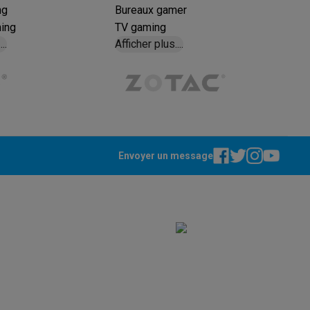
ng
Bureaux gamer
s
Tables de cuisson électriques
Accessoires
ming
TV gaming
.
...
Afficher plus.
...
s
Envoyer un message
d'aspirateur
Accessoires
es
Accessoires
osition et socles
Étendoirs à linge