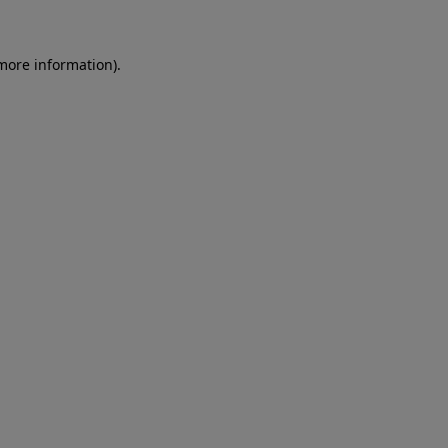
more information)
.