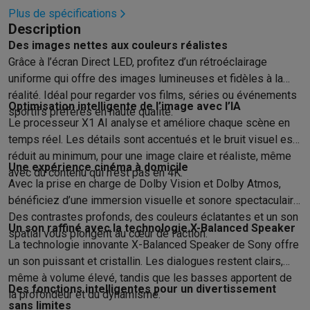
Reconditionné
Plus de spécifications
Smartphones reconditionnés
Tablettes reconditionnés
Ordinate
Description
Ménage
Des images nettes aux couleurs réalistes
Machines à laver avec des éco-chèques
Sèche-linge avec des
Grâce à l’écran Direct LED, profitez d’un rétroéclairage
Petits appareils de cuisine
uniforme qui offre des images lumineuses et fidèles à la
Petits appareils de cuisine avec des éco-chèques
Machines à
réalité. Idéal pour regarder vos films, séries ou événements
Grands appareils de cuisine
Optimisation intelligente de l’image avec l’IA
sportifs préférés en haute qualité.
Lave-vaisselle avec des éco-chèques
Réfrigerateurs avec de
Le processeur X1 AI analyse et améliore chaque scène en
Climatiseurs
temps réel. Les détails sont accentués et le bruit visuel est
Climatiseurs avec des éco-chèques
réduit au minimum, pour une image claire et réaliste, même
Une expérience cinéma à domicile
TV & audio
avec du contenu qui n’est pas en 4K.
Avec la prise en charge de Dolby Vision et Dolby Atmos,
TV avec des éco-cheques
Enceintes Bluetooth avec des éco-
bénéficiez d’une immersion visuelle et sonore spectaculaire.
Multimédie & téléphonie
Des contrastes profonds, des couleurs éclatantes et un son
Smartphones avec des éco-cheques
Tablettes avec des éco-
Un son raffiné avec la technologie X-Balanced Speaker
spatial vous plongent au cœur de l’action.
En route
La technologie innovante X-Balanced Speaker de Sony offre
Trottinettes électriques avec des éco-chèques
un son puissant et cristallin. Les dialogues restent clairs,
Initiatives écologiques
même à volume élevé, tandis que les basses apportent de
Des fonctions intelligentes pour un divertissement
Impact
Économies d'énergie
Recyclez votre vieux électro
la profondeur et du dynamisme.
sans limites
Info & actions