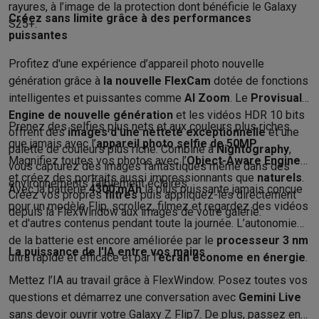
rayures, à l’image de la protection dont bénéficie le Galaxy
Soldes
Toutes les soldes
Soldes gros électro
Soldes petit élec
Créez sans limite grâce à des performances
S25+.
Actions
Deals du moment
Promotions
Cashbacks
Soldes
Black F
puissantes
Voici pourquoi choisir Krëfel
Livraison offerte
Garantie du meille
Profitez d'une expérience d’appareil photo nouvelle
Installation à domicile
Installation gros électro
Installation enca
génération grâce à
la nouvelle FlexCam
dotée de fonctions
Modes de paiement
Gift card
Écochèques
Acheter à crédit
Alma 
intelligentes et puissantes comme
AI Zoom
. Le
Provisual
Service client
Réparation de votre appareil
Vérifiez votre heure 
Engine de nouvelle génération
et les vidéos HDR 10 bits
Gros électro & encastrable
Trouvez votre machine à laver idéal
Prenez des selfies plus nets et aux couleurs plus riches
offrent des
images d'une netteté exceptionnelle
et une
Petit électro
Beauté & santé
Ménage
Cuisine
Plus...
que jamais avec l’
appareil photo selfie de 50MP
.
palette de couleurs plus riche. Combiné à
Nightography
,
Télévision & Audio
Choisissez votre télévision idéale
Une encei
Magnifiez toutes vos photos avec l’
Object-Aware Engine
vous capturez des images fantastiques même dans des
Sport & Loisirs
Choisir une montre connectée
Choisir une trotti
et créez des portraits aussi impressionnants que
naturels
.
environnements faiblement éclairés.
Avec la batterie
4300 mAh
la plus puissante jamais conçue
Outlet
Créez vos propres
filtres
puis appliquez-les directement
pour un modèle Flip, scrollez, filmez et regardez des vidéos
Outlet
Toutes nos offres outlet
Outlet multimedia & téléphonie
O
depuis la FlexWindow aux images de votre galerie.
et d'autres contenus pendant toute la journée. L’autonomie
de la batterie est encore améliorée par le
processeur 3 nm
La puissance de l'IA entre vos mains
ultra rapide et efficace et par l'
écran économe en énergie
.
Mettez l’IA au travail grâce à FlexWindow. Posez toutes vos
questions et démarrez une conversation avec
Gemini Live
sans devoir ouvrir votre Galaxy Z Flip7. De plus, passez en