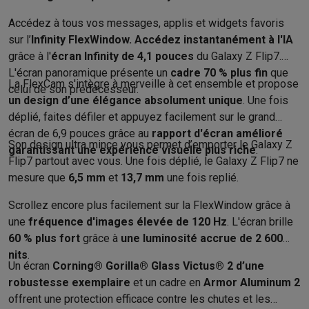
Reconditionné
Smartphones reconditionnés
Tablettes reconditionnés
Ordinate
Accédez à tous vos messages, applis et widgets favoris
Ménage
sur l’
Infinity FlexWindow.
Accédez instantanément à l'IA
Machines à laver avec des éco-chèques
Sèche-linge avec des
grâce à l'
écran Infinity de 4,1 pouces
du Galaxy Z Flip7.
Petits appareils de cuisine
L'écran panoramique présente un
cadre 70 % plus fin
que
La FlexCam s'intègre à merveille à cet ensemble et propose
Petits appareils de cuisine avec des éco-chèques
Machines à
celui de son prédécesseur.
un design d’une élégance absolument unique
. Une fois
Grands appareils de cuisine
déplié, faites défiler et appuyez facilement sur le grand
Lave-vaisselle avec des éco-chèques
Réfrigerateurs avec de
écran de 6,9 ​​pouces grâce au
rapport d'écran amélioré
Climatiseurs
Son design ultra mince vous permet d’emporter le Galaxy Z
garantissant une expérience visuelle plus riche
.
Climatiseurs avec des éco-chèques
Flip7 partout avec vous. Une fois déplié, le Galaxy Z Flip7 ne
TV & audio
mesure que
6,5 mm
et
13,7 mm
une fois replié.
TV avec des éco-cheques
Enceintes Bluetooth avec des éco-
Multimédie & téléphonie
Scrollez encore plus facilement sur la FlexWindow grâce à
Smartphones avec des éco-cheques
Tablettes avec des éco-
une
fréquence d'images élevée de 120 Hz
. L'écran brille
En route
60 % plus fort
grâce à
une luminosité accrue de 2 600
nits
.
Trottinettes électriques avec des éco-chèques
Un écran
Corning® Gorilla® Glass Victus® 2 d’une
Initiatives écologiques
robustesse exemplaire
et un cadre en
Armor Aluminum 2
Impact
Économies d'énergie
Recyclez votre vieux électro
offrent une protection efficace contre les chutes et les
Info & actions