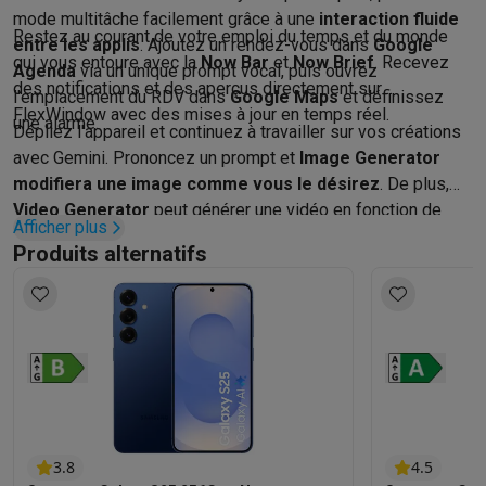
mode multitâche facilement grâce à une
interaction fluide
Restez au courant de votre emploi du temps et du monde
entre les applis
. Ajoutez un rendez-vous dans
Google
qui vous entoure avec la
Now Bar
et
Now Brief
. Recevez
Agenda
via un unique prompt vocal, puis ouvrez
des notifications et des aperçus directement sur
l'emplacement du RDV dans
Google Maps
et définissez
FlexWindow avec des mises à jour en temps réel.
une alarme.
Dépliez l'appareil et continuez à travailler sur vos créations
avec Gemini. Prononcez un prompt et
Image Generator
modifiera une image comme vous le désirez
. De plus,
Video Generator
peut générer une vidéo en fonction de
Afficher plus
votre style et de vos souhaits d’un simple prompt.
Produits alternatifs
3.8
4.5