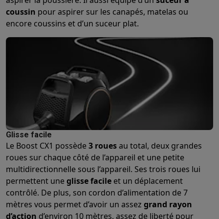
aspirer la poussière. Il aussi équipé d’un
suceur à
Gaming
coussin
pour aspirer sur les canapés, matelas ou
PlayStation
PlayStation 5
Jeux PS5
Jeux PS4
Manettes PlaySta
encore coussins et d’un suceur plat.
Nintendo
Nintendo Switch 2
Jeux Nintendo Switch
Manettes Nin
Xbox
Jeux Xbox
Manettes Xbox
Casques Xbox
Accessoires Xb
PC gaming
PC portables gamer
PC gamer
Écrans gaming
Souris
Setup gaming
Casques gaming
Microphones gaming
Chaises g
Maison & objets connectés
Montres connectées
Montres connectées
Trackers d’activité
Br
Mobilité
Trottinettes électriques
Dashcams
GPS
Coyote
Accessoi
Sécurité & protection
Caméras de surveillance
Système d’alar
Paiement connecté
Terminaux de paiement
Accessoires SumU
Glisse facile
Ambiance & confort
Éclairage
Panneaux solaires plug & play
Ass
Le Boost CX1 possède
3 roues
au total, deux grandes
Divertissement
Smart TV
Enceintes connectées
Google TV Stre
roues sur chaque côté de l’appareil et une petite
Cuisine
Réfrigérateurs connectés
Lave-vaisselle connectés
Mac
multidirectionnelle sous l’appareil. Ses trois roues lui
Ménage & santé
Lave-linge connectés
Sèche-linge connectés
T
permettent une
glisse facile
et un déplacement
Produits éco
contrôlé. De plus, son cordon d’alimentation de 7
Éco-chèques
mètres vous permet d’avoir un assez
grand rayon
Éco-chèques info
Tous les produits éco
Toutes les promotions
d’action
d’environ 10 mètres, assez de liberté pour