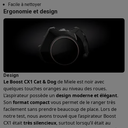
Facile à nettoyer
Hygiène dentaire
Brosses à dents électriques
Brossettes
Hydro
Ergonomie et design
Rasage
Rasoirs électriques
Tondeuses barbe
Tondeuses multif
Épilation
Épilateurs à lumière pulsée
Épilateurs
Rasoirs électriq
Beauté
Soin du visage
Masques LED
Miroirs
Manucure & pédicu
Massage
Massage pieds
Sièges de massage
Massage cou & 
Santé
Pèse-personne
Tensiomètres
Électrostimulation
Appareils
Pour le bébé
Babyphones
Tire-laits
Chauffe-biberons
Aérosols
H
TV, audio & photo
TV & projecteurs
TV
TV avec barre de son
TV 2026
TV LG
TV Sam
Périphériques TV
Barres de son
Home-cinema
Amplificateurs
Me
Design
Casques & Écouteurs
Casques
Casques Bluetooth
Écouteurs
Éco
Le Boost CX1 Cat & Dog
de Miele est noir avec
Enceintes
Enceintes
Enceintes Bluetooth
Enceintes connectées
quelques touches oranges au niveau des roues.
Audio domestique
Radios & réveils
Tourne-disque
Chaînes hifi
L’aspirateur possède un
design moderne et élégant
.
Navigation
Dashcams
GPS
Coyote
Accessoires GPS
Son
format compact
vous permet de le ranger très
Accessoires TV & audio
Supports
Câbles
Lecteurs multimédias
facilement sans prendre beaucoup de place. Lors de
Appareils photo
Appareils photo numériques
Appareils photo i
notre test, nous avons trouvé que l’aspirateur Boost
Vidéo
GoPro
Action cams
Drones
Caméscopes
CX1 était
très silencieux
, surtout lorsqu’il était au