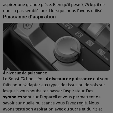
Reconditionné
aspirer une grande pièce. Bien qu’il pèse 7,75 kg, il ne
Smartphones reconditionnés
Tablettes reconditionnés
Ordinate
nous a pas semblé lourd lorsque nous l’avons utilisé.
Ménage
Puissance d’aspiration
Machines à laver avec des éco-chèques
Sèche-linge avec des
Petits appareils de cuisine
Petits appareils de cuisine avec des éco-chèques
Machines à
Grands appareils de cuisine
Lave-vaisselle avec des éco-chèques
Réfrigerateurs avec de
Climatiseurs
Climatiseurs avec des éco-chèques
TV & audio
TV avec des éco-cheques
Enceintes Bluetooth avec des éco-
4 niveaux de puissance
Multimédie & téléphonie
Le Boost CX1 possède
4 niveaux de puissance
qui sont
Smartphones avec des éco-cheques
Tablettes avec des éco-
faits pour s’adapter aux types de tissus ou de sols sur
En route
lesquels vous souhaitez passer l’aspirateur. Des
Trottinettes électriques avec des éco-chèques
symboles
sont sur l’appareil et vous permettent de
Initiatives écologiques
savoir sur quelle puissance vous l’avez réglé. Nous
Impact
Économies d'énergie
Recyclez votre vieux électro
avons testé son aspiration avec du sucre et du riz et
Info & actions