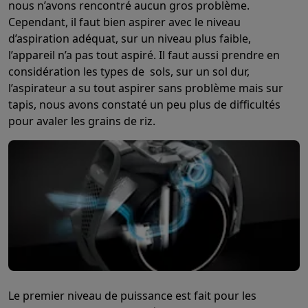
nous n’avons rencontré aucun gros problème.
Soldes
Toutes les soldes
Soldes gros électro
Soldes petit élec
Cependant, il faut bien aspirer avec le niveau
Actions
Deals du moment
Promotions
Cashbacks
Soldes
Black F
d’aspiration adéquat, sur un niveau plus faible,
Voici pourquoi choisir Krëfel
Livraison offerte
Garantie du meille
l’appareil n’a pas tout aspiré. Il faut aussi prendre en
Installation à domicile
Installation gros électro
Installation enca
considération les types de sols, sur un sol dur,
Modes de paiement
Gift card
Écochèques
Acheter à crédit
Alma 
l’aspirateur a su tout aspirer sans problème mais sur
Service client
Réparation de votre appareil
Vérifiez votre heure 
tapis, nous avons constaté un peu plus de difficultés
Gros électro & encastrable
Trouvez votre machine à laver idéal
pour avaler les grains de riz.
Petit électro
Beauté & santé
Ménage
Cuisine
Plus...
Télévision & Audio
Choisissez votre télévision idéale
Une encei
Sport & Loisirs
Choisir une montre connectée
Choisir une trotti
Outlet
Outlet
Toutes nos offres outlet
Outlet multimedia & téléphonie
O
Le premier niveau de puissance est fait pour les