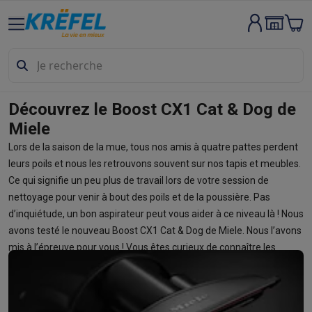
Gros électro & encastrable
Lavage & séchage
Machines à laver
Sèche-linge
Sets machine à
Lave-vaisselle
Lave-vaisselle
Lave-vaisselle encastrables
Lave
Refroidir & congeler
Réfrigérateurs
Réfrigérateurs encastrables
Appareils encastrables
Lave-vaisselle encastrables
Fours enca
Découvrez le Boost CX1 Cat & Dog de
Fours & micro-ondes
Fours
Micro-ondes
Miele
Taques de cuisson
Taques de cuisson
Taques induction
Taques 
Lors de la saison de la mue, tous nos amis à quatre pattes perdent
Hottes
Hottes
leurs poils et nous les retrouvons souvent sur nos tapis et meubles.
Cuisinières
Cuisinières
Cuisinières mixtes
Cuisinières électriqu
Ce qui signifie un peu plus de travail lors de votre session de
Petits appareils encastrables
Tiroirs chauffants
Machines à caf
nettoyage pour venir à bout des poils et de la poussière. Pas
Petits appareils de cuisine
d’inquiétude, un bon aspirateur peut vous aider à ce niveau là ! Nous
Café
Machines à café
Machines à café automatiques
Machines 
avons testé le nouveau Boost CX1 Cat & Dog de Miele. Nous l’avons
Petit-déjeuner
Bouilloires
Grille-pains
Machines à pain
Trancheu
mis à l’épreuve pour vous ! Vous êtes curieux de connaître les
Friture & grillades
Airfryers
Friteuses
Grills
TeppanYaki
Machines
Partager
résultats ? Retrouvez-les ci-dessous !
Robots & mixeurs
Robots de cuisine
Robots pâtissiers
Mixeurs
Cuisson & vapeur
Cuiseurs multifonctions
Cuiseurs de riz et cu
Fun cooking
Gourmet
Fondues
Raclette
TeppanYaki
Appareils à p