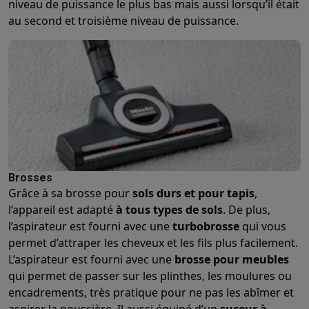
Accessoires photo
Housses de transport
Flashs & filtres
Carte
niveau de puissance le plus bas mais aussi lorsqu’il était
Téléphonie & montres connectées
au second et troisième niveau de puissance.
GSM
Smartphones
Apple iPhone
Smartphones Samsung
GSM av
Reconditionné
Smartphones reconditionnés
Rachat
Protection GSM
Coques iPhone
Coques Samsung
Toutes les c
Montres connectées
Montres connectées
Trackers d’activité
Br
Chargeurs GSM
Chargeurs et câbles
Chargeurs sans fil
Câbles 
Accessoires GSM
AirTags & traceurs GPS
Écouteurs sans fil
Su
Téléphones fixes
Téléphones fixes
Talkie walkie
Babyphones
Ordinateurs & tablettes
Ordinateurs
PC portables
PC portables gamer
Apple MacBook
P
Brosses
Périphériques IT
Souris
Claviers
Webcams
Enceintes PC
Casque
Grâce à sa brosse pour
sols durs et pour tapis
,
Tablettes & liseuses
Tablettes
Apple iPad
Samsung Galaxy Tab
l’appareil est adapté
à tous types de sols
. De plus,
Imprimer
Imprimantes
Cartouches d'encre & papier
Cricut
l’aspirateur est fourni avec une
turbobrosse
qui vous
Réseau & wifi
Routeurs & points d'accès
Adaptateurs CPL & Wi
permet d’attraper les cheveux et les fils plus facilement.
L’aspirateur est fourni avec une
brosse pour meubles
Mémoire & stockage
Disques durs externes
SSD
Clés USB
Cart
qui permet de passer sur les plinthes, les moulures ou
Logiciels
Windows & Microsoft Office
Anti-Virus
Autres logiciel
encadrements, très pratique pour ne pas les abîmer et
Accessoires IT
Chargeurs & câbles
Housses & sacs
Supports
T