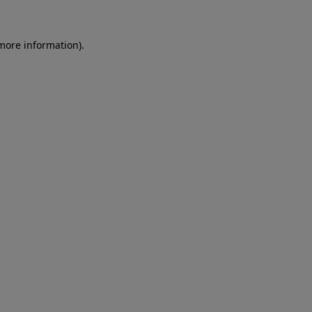
more information)
.