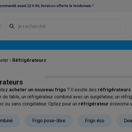
ommandé avant 22 h 00, livraison offerte le lendemain.*
ne à laver et sèche-linge
Lave-linges séchants
Cadres de superp
s
Lave-vaisselle pose-libre
ables
Réfrigérateurs pose-libre
Frigos américains
Caves à vin
Cong
 encastrables
Réfrigérateurs encastrables
Congélateurs encastra
eler
Réfrigérateurs
ues vitrocéramiques
Taques au gaz
Taques avec hotte intégrée
P
rateurs
triques
Cuisinières au gaz
itez
acheter un nouveau frigo
? Il existe des
réfrigérateurs
à café et expresso
r de table, un réfrigérateur combiné avec un surgélateur, un réfr
ec ou sans congélateur. Optez pour un
réfrigérateur
économe en
nes à expresso
Machines à capsules & dosettes
Nespresso
Dol
us pouvez facilement le payer avec des éco-chèques.
cheuses
Machines à jus
Cuits oeufs
Yaourtières
Accessoires
ombiné
Frigo pose-libre
Frigo éco
Dea
ines à croque-monsieur
Accessoires