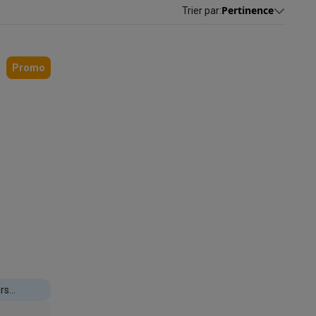
Pertinence
Trier par
:
s
Tables de cuisson électriques
Accessoires
Promo
s
d'aspirateur
Accessoires
es
Accessoires
urs
osition et socles
Étendoirs à linge