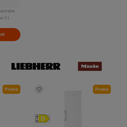
castrable
stème de
ant
Accessoires
Promo
Promo