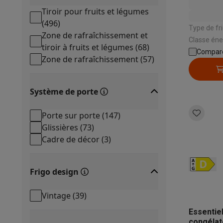
Tiroir pour fruits et légumes
(
496
)
Type de fri
Zone de rafraîchissement et
Classe énergétique:
tiroir à fruits et légumes
(
68
)
578 L | Dis
Compar
Zone de rafraîchissement
(
57
)
de
Système de porte
Porte sur porte
(
147
)
Glissières
(
73
)
Cadre de décor
(
3
)
Frigo design
Vintage
(
39
)
Essentie
congélat