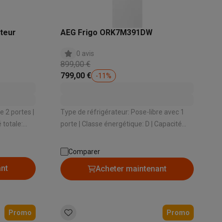
teur
AEG Frigo ORK7M391DW
Galaxy Fold8
0 avis
899,00 €
799,00 €
-
11
%
S26
Coques Galaxy Flip8 & Fold8 (Ultra)
e 2 portes |
Type de réfrigérateur: Pose-libre avec 1
porte | Classe énergétique: D | Capacité
ateur:
totale: 389.5 L | Système de
refroidissement: Dynamique | Niveau
rdinateurs de bureau
Comparer
sonore: 36 dB
ant
Acheter maintenant
Promo
Promo