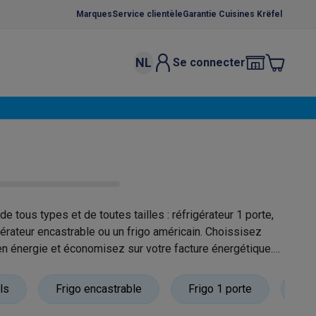
Marques
Service clientèle
Garantie Cuisines Krëfel
NL
Se connecter
osition et socles
Étendoirs à linge
élateurs
bles
Caves à vin encastrables
Micro-ondes encastrables
Machines
oêles
Casseroles
de tous types et de toutes tailles : réfrigérateur 1 porte,
igérateur encastrable ou un frigo américain. Choissisez
 énergie et économisez sur votre facture énergétique.
ce Gusto
Cafetières
Café, capsules & dosettes
Accessoires
ls
Frigo encastrable
Frigo 1 porte
Fri