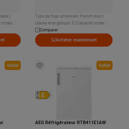
able |
Type de frigo américain: French door |
Classe énergétique: E | Capacité totale:
auteur: 840
617 L | Dispensateur: Aucune | Niveau
Comparer
sonore: 40 dB
ant
Acheter maintenant
Outlet
Outlet
ur
AEG Réfrigérateur RTB411E1AW