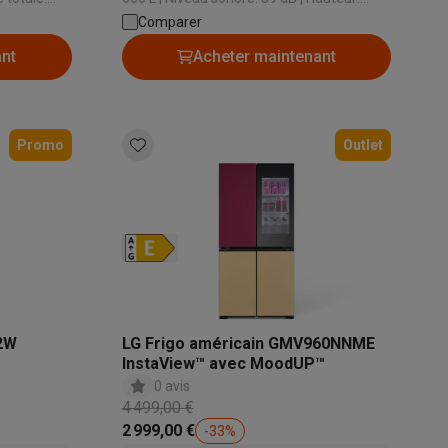
1905 mm | Système de froid congélateur:
Comparer
No Frost
ant
Acheter maintenant
Promo
Outlet
ppareil
Swap ProteKt
12W
LG Frigo américain GMV960NNME
InstaView™ avec MoodUP™
t accessoires
0 avis
4 499,00 €
2 999,00 €
-
33
%