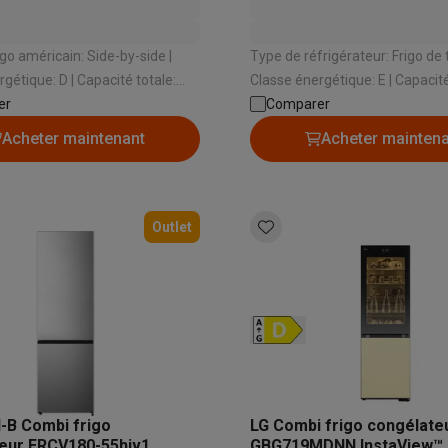
go américain: Side-by-side |
Type de réfrigérateur: Frigo de t
 D | Capacité totale:
Classe énergétique: E | Capacité totale:
pensateur: Distributeur d'eau et
er
128 L | Niveau sonore: 37 dB | H
Comparer
 glace | Niveau sonore: 35 dB
mm
Acheter maintenant
Acheter mainten
Outlet
l-B Combi frigo
LG Combi frigo congélate
eur ERCV180-55hiv1
GBG719MDNN InstaView™