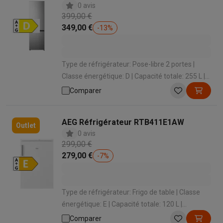
0 avis
399,00 €
349,00 €
-
13
%
Type de réfrigérateur: Pose-libre 2 portes |
Classe énergétique: D | Capacité totale: 255 L |
Niveau sonore: 36 dB | Hauteur: 1797 mm
Comparer
AEG Réfrigérateur RTB411E1AW
Outlet
0 avis
299,00 €
279,00 €
-
7
%
Type de réfrigérateur: Frigo de table | Classe
énergétique: E | Capacité totale: 120 L |
Système de refroidissement: Statique | Niveau
Comparer