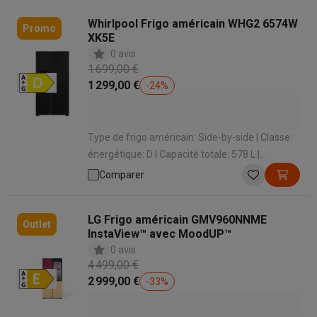
Whirlpool Frigo américain WHG2 6574W
Promo
XK5E
0 avis
1 699,00 €
1 299,00 €
-
24
%
Type de frigo américain: Side-by-side | Classe
énergétique: D | Capacité totale: 578 L |
Dispensateur: Distributeur d'eau et de glace |
Comparer
Niveau sonore: 35 dB
LG Frigo américain GMV960NNME
Outlet
InstaView™ avec MoodUP™
0 avis
4 499,00 €
2 999,00 €
-
33
%