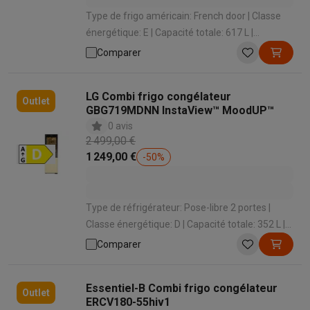
Type de frigo américain: French door | Classe
énergétique: E | Capacité totale: 617 L |
Dispensateur: Aucune | Niveau sonore: 40 dB
Comparer
LG Combi frigo congélateur
Outlet
GBG719MDNN InstaView™ MoodUP™
0 avis
2 499,00 €
1 249,00 €
-
50
%
Type de réfrigérateur: Pose-libre 2 portes |
Classe énergétique: D | Capacité totale: 352 L |
Système de froid congélateur: No Frost | Niveau
Comparer
sonore: 35 dB
Essentiel-B Combi frigo congélateur
Outlet
ERCV180-55hiv1