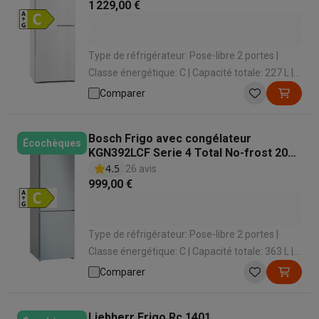
1 229,00 €
Type de réfrigérateur: Pose-libre 2 portes |
Classe énergétique: C | Capacité totale: 227 L |
Système de froid congélateur: No Frost | Niveau
Comparer
sonore: 35 dB
Bosch Frigo avec congélateur
Écochèques
KGN392LCF Serie 4 Total No-frost 203
cm
4.5
26 avis
999,00 €
Type de réfrigérateur: Pose-libre 2 portes |
Classe énergétique: C | Capacité totale: 363 L |
Système de froid congélateur: No Frost | Niveau
Comparer
sonore: 35 dB
Liebherr Frigo Rc 1401