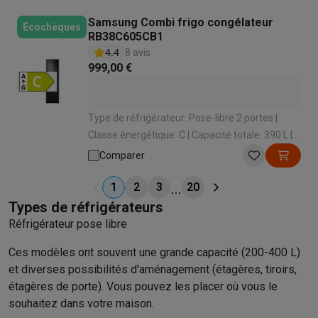
Samsung Combi frigo congélateur
Écochèques
RB38C605CB1
4.4
8 avis
999,00 €
Type de réfrigérateur: Pose-libre 2 portes |
Classe énergétique: C | Capacité totale: 390 L |
Système de froid congélateur: No Frost | Niveau
Comparer
sonore: 35 dB
1
2
3
20
Types de réfrigérateurs
Réfrigérateur pose libre
Ces modèles ont souvent une grande capacité (200-400 L)
et diverses possibilités d'aménagement (étagères, tiroirs,
étagères de porte). Vous pouvez les placer où vous le
souhaitez dans votre maison.