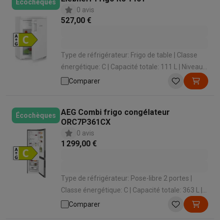
Écochèques
0 avis
527,00 €
Type de réfrigérateur: Frigo de table | Classe
énergétique: C | Capacité totale: 111 L | Niveau
sonore: 35 dB | Hauteur: 850 mm
Comparer
AEG Combi frigo congélateur
Écochèques
ORC7P361CX
0 avis
1 299,00 €
Type de réfrigérateur: Pose-libre 2 portes |
Classe énergétique: C | Capacité totale: 363 L |
Système de froid congélateur: No Frost | Niveau
Comparer
sonore: 34 dB