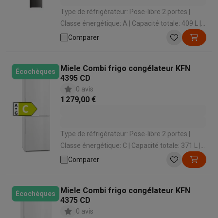
Type de réfrigérateur: Pose-libre 2 portes |
Classe énergétique: A | Capacité totale: 409 L |
Système de froid congélateur: No Frost | Niveau
Comparer
sonore: 35 dB
Miele Combi frigo congélateur KFN
Écochèques
4395 CD
0 avis
1 279,00 €
Type de réfrigérateur: Pose-libre 2 portes |
Classe énergétique: C | Capacité totale: 371 L |
Système de froid congélateur: No Frost | Niveau
Comparer
sonore: 35 dB
Miele Combi frigo congélateur KFN
Écochèques
4375 CD
0 avis