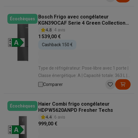
sonore: 38 dB
Bosch Frigo avec congélateur
Écochèques
KGN39OCAF Serie 4 Green Collection
203 CM
4.8
4 avis
1 539,00 €
Cashback 150 €
Type de réfrigérateur: Pose-libre avec 1 porte |
Classe énergétique: A | Capacité totale: 363 L |
Système de froid congélateur: No Frost | Niveau
Comparer
sonore: 29 dB
Haier Combi frigo congélateur
Écochèques
HDPW5620ANPD Fresher Techs
4.4
6 avis
999,00 €