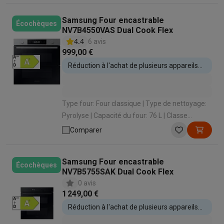
Samsung Four encastrable
Écochèques
NV7B4550VAS Dual Cook Flex
4.4
6 avis
999,00 €
Réduction à l'achat de plusieurs appareils
encastrables
Type four: Four classique | Type de nettoyage:
Pyrolyse | Capacité du four: 76 L | Classe
énergétique: A+ | Type de cuisson: Convection
Comparer
naturelle (cuire sur 1 niveau)
Samsung Four encastrable
Écochèques
NV7B5755SAK Dual Cook Flex
0 avis
1 249,00 €
Réduction à l'achat de plusieurs appareils
encastrables