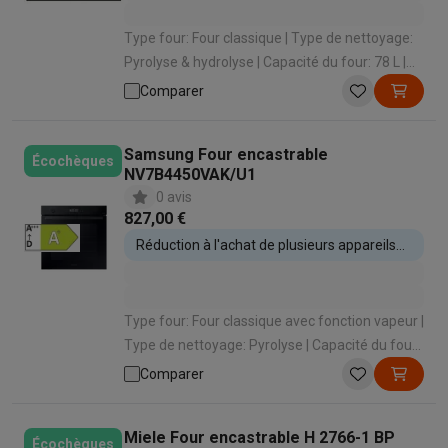
Type four: Four classique | Type de nettoyage:
Pyrolyse & hydrolyse | Capacité du four: 78 L |
Classe énergétique: A++ | Type de cuisson: Air
Comparer
pulsé (cuire sur 3 niveaux)
Samsung Four encastrable
Écochèques
NV7B4450VAK/U1
0 avis
827,00 €
Réduction à l'achat de plusieurs appareils
encastrables
Type four: Four classique avec fonction vapeur |
Type de nettoyage: Pyrolyse | Capacité du four:
76 L | Classe énergétique: A+ | Type de cuisson:
Comparer
Air pulsé et fonction vapeur
Miele Four encastrable H 2766-1 BP
Écochèques