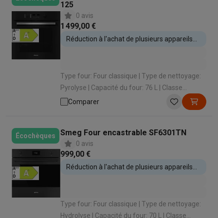
125
0 avis
1 499,00 €
Réduction à l'achat de plusieurs appareils
encastrables
Type four: Four classique | Type de nettoyage:
Pyrolyse | Capacité du four: 76 L | Classe
énergétique: A+ | Type de cuisson: Air pulsé
Comparer
(cuire sur 3 niveaux)
Smeg Four encastrable SF6301TN
Écochèques
0 avis
999,00 €
Réduction à l'achat de plusieurs appareils
encastrables
Type four: Four classique | Type de nettoyage:
Hydrolyse | Capacité du four: 70 L | Classe