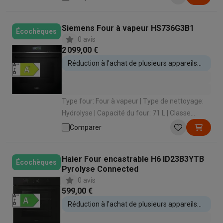
Éclairage intérieur: Oui
Siemens Four à vapeur HS736G3B1
Écochèques
0 avis
2 099,00 €
Réduction à l'achat de plusieurs appareils
encastrables
Type four: Four à vapeur | Type de nettoyage:
Hydrolyse | Capacité du four: 71 L | Classe
énergétique: A+ | Type de cuisson: Air brassé
Comparer
(cuire sur 2 niveaux)
Haier Four encastrable H6 ID23B3YTB
Écochèques
Pyrolyse Connected
0 avis
599,00 €
Réduction à l'achat de plusieurs appareils
encastrables