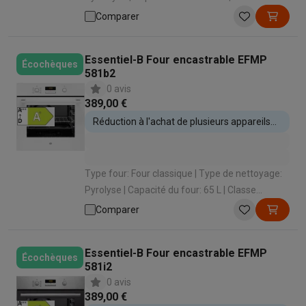
énergétique: A+ | Type de cuisson: Air pulsé
Comparer
(cuire sur 3 niveaux)
Essentiel-B Four encastrable EFMP
Écochèques
581b2
0 avis
389,00 €
Réduction à l'achat de plusieurs appareils
encastrables
Type four: Four classique | Type de nettoyage:
Pyrolyse | Capacité du four: 65 L | Classe
énergétique: A+ | Type de cuisson: Air pulsé
Comparer
(cuire sur 3 niveaux)
Essentiel-B Four encastrable EFMP
Écochèques
581i2
0 avis
389,00 €