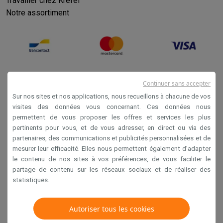
Travailler chez Krëfel
Notre assortiment
Continuer sans accepter
Sur nos sites et nos applications, nous recueillons à chacune de vos
visites des données vous concernant. Ces données nous
permettent de vous proposer les offres et services les plus
Conditions générales de vente
pertinents pour vous, et de vous adresser, en direct ou via des
partenaires, des communications et publicités personnalisées et de
Privacy
mesurer leur efficacité. Elles nous permettent également d’adapter
Disclaimer
le contenu de nos sites à vos préférences, de vous faciliter le
partage de contenu sur les réseaux sociaux et de réaliser des
Cookies
statistiques.
Krëfel NV - Steenstraat 44 - Industriezone 4 "T Sas",
Autoriser tous les cookies
1851 Humbeek, België