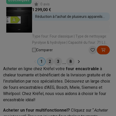
Écochèques
0 avis
1 299,00 €
Réduction à l'achat de plusieurs appareils
encastrables
Type four: Four classique | Type de nettoyage:
Pyrolyse & hydrolyse | Capacité du four: 71 L |
Classe énergétique: A+ | Type de cuisson: Air
Comparer
pulsé (cuire sur 3 niveaux)
1
2
3
8
Acheter en ligne chez Krëfel votre
four encastrable
à
chaleur tournante et bénéficiant de la livraison gratuite et de
l'installation par nos spécialistes. Découvrez un large choix
de fours encastrables d’AEG, Bosch, Miele, Siemens et
Whirlpool. Chez Krëfel, nous vous aidons à choisir le four
encastrable idéal!
Acheter un four multifonctionnel?
Cliquez sur “
Acheter