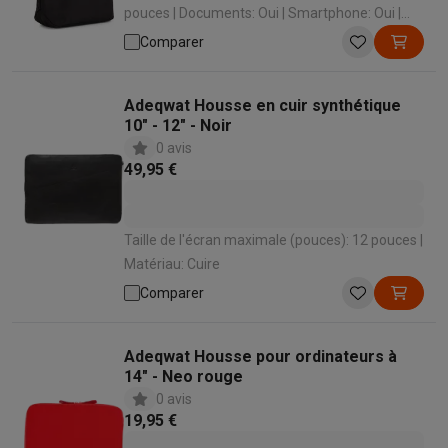
pouces | Documents: Oui | Smartphone: Oui |
Tablette: Oui | Bouteille d’eau: Non
Comparer
Adeqwat Housse en cuir synthétique
10" - 12" - Noir
0 avis
49,95 €
Taille de l'écran maximale (pouces): 12 pouces |
Matériau: Cuire
Comparer
Adeqwat Housse pour ordinateurs à
14" - Neo rouge
0 avis
19,95 €