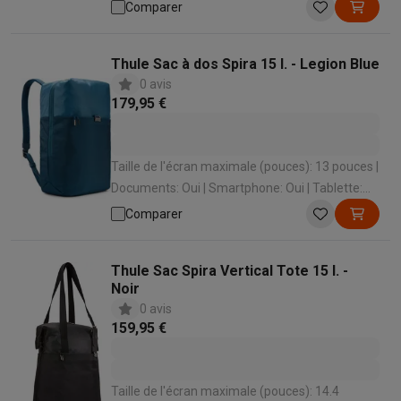
Oui | Matériau: Polyester
Comparer
Thule Sac à dos Spira 15 l. - Legion Blue
0 avis
179,95 €
Taille de l'écran maximale (pouces): 13 pouces |
Documents: Oui | Smartphone: Oui | Tablette:
Oui | Bouteille d’eau: Non
Comparer
Thule Sac Spira Vertical Tote 15 l. -
Noir
0 avis
159,95 €
Taille de l'écran maximale (pouces): 14.4