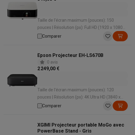
Taille de l'écran maximum (pouces): 150
pouces | Résolution (px): Full HD (1920 x 1080
px) px | Haut-parleurs intégrés: Oui | Durée de
Comparer
vie de la lampe normale (h): 20000 h |
Luminosité (ANSI lumens): 700 Lm
Epson Projecteur EH-LS670B
0 avis
2 249,00 €
Taille de l'écran maximum (pouces): 120
pouces | Résolution (px): 4K Ultra HD (3840 x
2160 px) px | Haut-parleurs intégrés: Oui | HDMI:
Comparer
2 | Durée de vie de la lampe normale (h): 20000
h
XGIMI Projecteur portable MoGo avec
PowerBase Stand - Gris