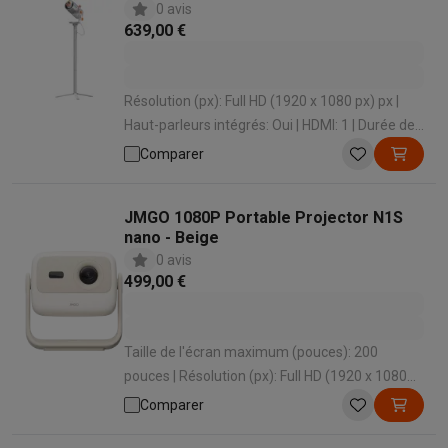
0 avis
639,00 €
Résolution (px): Full HD (1920 x 1080 px) px |
Haut-parleurs intégrés: Oui | HDMI: 1 | Durée de
vie de la lampe normale (h): 30000 h | Hauteur
Comparer
(cm): 2076 cm
JMGO 1080P Portable Projector N1S
nano - Beige
0 avis
499,00 €
Taille de l'écran maximum (pouces): 200
pouces | Résolution (px): Full HD (1920 x 1080
px) px | Wi-Fi: Oui | Haut-parleurs intégrés: Oui |
Comparer
HDMI: 1