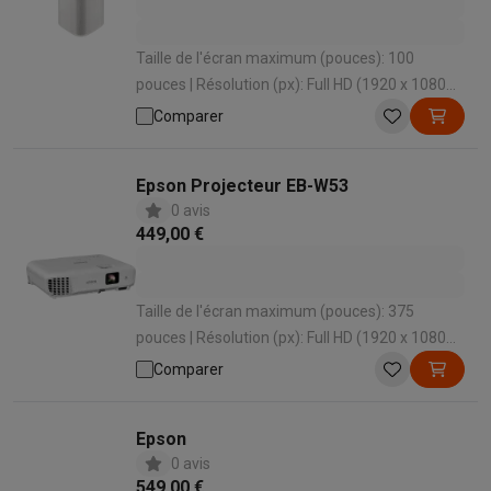
Taille de l'écran maximum (pouces): 100
pouces | Résolution (px): Full HD (1920 x 1080
px) px | Distance de projection maximale (m):
Comparer
43 m | Wi-Fi: Oui | Haut-parleurs intégrés: Oui
Epson Projecteur EB-W53
0 avis
449,00 €
Taille de l'écran maximum (pouces): 375
pouces | Résolution (px): Full HD (1920 x 1080
px) px | Haut-parleurs intégrés: Oui | HDMI: 2 |
Comparer
Durée de vie de la lampe normale (h): 6000 h
Epson
0 avis
549,00 €