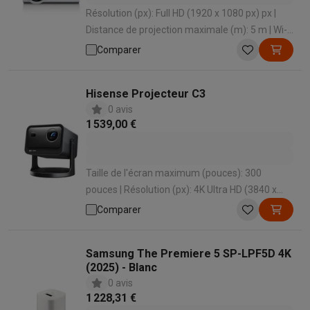
Résolution (px): Full HD (1920 x 1080 px) px |
Distance de projection maximale (m): 5 m | Wi-
Fi: Non | HDMI: 2 | VGA: 1
Comparer
Hisense Projecteur C3
0 avis
1 539,00 €
Taille de l'écran maximum (pouces): 300
pouces | Résolution (px): 4K Ultra HD (3840 x
2160 px) px | Wi-Fi: Oui | Haut-parleurs intégrés:
Comparer
Oui | HDMI: 2
Samsung The Premiere 5 SP-LPF5D 4K
(2025) - Blanc
0 avis
1 228,31 €