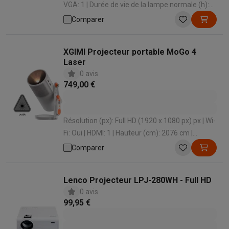
VGA: 1 | Durée de vie de la lampe normale (h):
6000 h | Luminosité (ANSI lumens): 3900 Lm
Comparer
XGIMI Projecteur portable MoGo 4
Laser
0 avis
749,00 €
Résolution (px): Full HD (1920 x 1080 px) px | Wi-
Fi: Oui | HDMI: 1 | Hauteur (cm): 2076 cm |
Profondeur (cm): 965 cm
Comparer
Lenco Projecteur LPJ-280WH - Full HD
0 avis
99,95 €