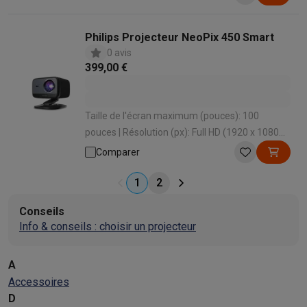
Wi-Fi: Oui | Haut-parleurs intégrés: Oui
Philips Projecteur NeoPix 450 Smart
0 avis
399,00 €
Taille de l'écran maximum (pouces): 100
pouces | Résolution (px): Full HD (1920 x 1080
px) px | Distance de projection maximale (m):
Comparer
2.8 m | Wi-Fi: Oui | Haut-parleurs intégrés: Oui
1
2
Conseils
Info & conseils : choisir un projecteur
A
Accessoires
D