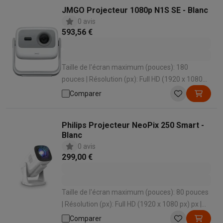
JMGO Projecteur 1080p N1S SE - Blanc
0 avis
593,56 €
Taille de l'écran maximum (pouces): 180
pouces | Résolution (px): Full HD (1920 x 1080
px) px | Distance de projection maximale (m):
Comparer
15 m | Haut-parleurs intégrés: Oui | HDMI: 1
Philips Projecteur NeoPix 250 Smart -
Blanc
0 avis
299,00 €
Taille de l'écran maximum (pouces): 80 pouces
| Résolution (px): Full HD (1920 x 1080 px) px |
Distance de projection maximale (m): 2.3 m |
Comparer