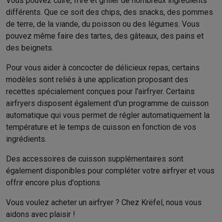
Vous pouvez cuire, frire et griller de nombreux ingrédients
Éco-chèques info
Tous les produits éco
Toutes les promotions
différents. Que ce soit des chips, des snacks, des pommes
Reconditionné
de terre, de la viande, du poisson ou des légumes. Vous
Smartphones reconditionnés
Tablettes reconditionnés
Ordinate
pouvez même faire des tartes, des gâteaux, des pains et
Ménage
des beignets.
Machines à laver avec des éco-chèques
Sèche-linge avec des
Petits appareils de cuisine
Pour vous aider à concocter de délicieux repas, certains
Petits appareils de cuisine avec des éco-chèques
Machines à
modèles sont reliés à une application proposant des
Grands appareils de cuisine
recettes spécialement conçues pour l'airfryer. Certains
Lave-vaisselle avec des éco-chèques
Réfrigerateurs avec de
airfryers disposent également d'un programme de cuisson
Climatiseurs
automatique qui vous permet de régler automatiquement la
Climatiseurs avec des éco-chèques
température et le temps de cuisson en fonction de vos
TV & audio
ingrédients.
TV avec des éco-cheques
Enceintes Bluetooth avec des éco-
Multimédie & téléphonie
Des accessoires de cuisson supplémentaires sont
également disponibles pour compléter votre airfryer et vous
Smartphones avec des éco-cheques
Tablettes avec des éco-
offrir encore plus d'options.
En route
Trottinettes électriques avec des éco-chèques
Vous voulez acheter un airfryer ? Chez Krëfel, nous vous
Initiatives écologiques
aidons avec plaisir !
Impact
Économies d'énergie
Recyclez votre vieux électro