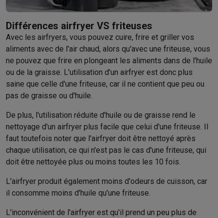
Accessoires photo
Housses de transport
Flashs & filtres
Carte
Téléphonie & montres connectées
GSM
Smartphones
Apple iPhone
Smartphones Samsung
GSM av
Différences airfryer VS friteuses
Reconditionné
Smartphones reconditionnés
Rachat
Avec les airfryers, vous pouvez cuire, frire et griller vos
Protection GSM
Coques iPhone
Coques Samsung
Toutes les c
aliments avec de l'air chaud, alors qu'avec une friteuse, vous
ne pouvez que frire en plongeant les aliments dans de l'huile
Montres connectées
Montres connectées
Trackers d’activité
Br
ou de la graisse. L'utilisation d'un airfryer est donc plus
Chargeurs GSM
Chargeurs et câbles
Chargeurs sans fil
Câbles 
saine que celle d'une friteuse, car il ne contient que peu ou
Accessoires GSM
AirTags & traceurs GPS
Écouteurs sans fil
Su
pas de graisse ou d'huile.
Téléphones fixes
Téléphones fixes
Talkie walkie
Babyphones
Ordinateurs & tablettes
De plus, l'utilisation réduite d'huile ou de graisse rend le
Ordinateurs
PC portables
PC portables gamer
Apple MacBook
P
nettoyage d'un airfryer plus facile que celui d'une friteuse. Il
Périphériques IT
Souris
Claviers
Webcams
Enceintes PC
Casque
faut toutefois noter que l'airfryer doit être nettoyé après
Tablettes & liseuses
Tablettes
Apple iPad
Samsung Galaxy Tab
chaque utilisation, ce qui n'est pas le cas d'une friteuse, qui
Imprimer
Imprimantes
Cartouches d'encre & papier
Cricut
doit être nettoyée plus ou moins toutes les 10 fois.
Réseau & wifi
Routeurs & points d'accès
Adaptateurs CPL & Wi
L'airfryer produit également moins d'odeurs de cuisson, car
Mémoire & stockage
Disques durs externes
SSD
Clés USB
Cart
il consomme moins d'huile qu'une friteuse.
Logiciels
Windows & Microsoft Office
Anti-Virus
Autres logiciel
Accessoires IT
Chargeurs & câbles
Housses & sacs
Supports
T
L'inconvénient de l'airfryer est qu'il prend un peu plus de