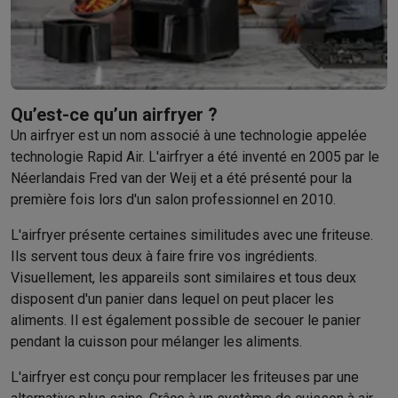
Barbecues
Barbecues électriques
Barbecues au charbon
Barbec
Boissons froides
Machines à jus
Machines à boissons pétillan
Ustensiles de cuisine
Poêles
Casseroles
Balances de cuisine
M
Desserts
Gaufriers
Sorbetières
Crêpières
Desserts divers
Smart garden
Potagers d'intérieur
Plantes aromatiques
Machine
Qu’est-ce qu’un airfryer ?
Ménage & airco
Un airfryer est un nom associé à une technologie appelée
Aspirer
Aspirateurs
Aspirateurs robots
Aspirateurs balai
Aspirat
technologie Rapid Air. L'airfryer a été inventé en 2005 par le
Robots d'entretien
Aspirateurs robots
Aspirateurs robots laveur
Néerlandais Fred van der Weij et a été présenté pour la
Nettoyer
Nettoyeurs de sols
Nettoyeurs à vapeur
Nettoyeurs ta
première fois lors d'un salon professionnel en 2010.
Soin du linge
Centrales vapeur
Fers à repasser
Défroisseurs va
L'airfryer présente certaines similitudes avec une friteuse.
Couture
Machines à coudre
Accessoires
Ils servent tous deux à faire frire vos ingrédients.
Climatisation
Climatiseurs mobiles
Aircoolers
Ventilateurs
Acces
Visuellement, les appareils sont similaires et tous deux
Traitement de l'air
Purificateurs d'air
Humidificateurs
Déshumidif
disposent d'un panier dans lequel on peut placer les
Chauffer
Chauffage électrique
Couvertures chauffantes
aliments. Il est également possible de secouer le panier
Lavage & séchage
Machines à laver
Sèche-linge
Sets machine à
pendant la cuisson pour mélanger les aliments.
Animaux
Distributeur de croquettes automatique
Litière automa
Beauté & santé
L'airfryer est conçu pour remplacer les friteuses par une
Soins des cheveux
Sèche-cheveux
Lisseurs
Fers à boucler
Bros