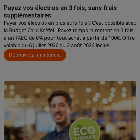
Reconditionné
Payez vos électros en 3 fois, sans frais
Smartphones reconditionnés
Tablettes reconditionnés
Ordinate
supplémentaires
Ménage
Payer vos électros en plusieurs fois ? C'est possible avec
Machines à laver avec des éco-chèques
Sèche-linge avec des
la Budget Card Krëfel ! Payez temporairement en 3 fois
Petits appareils de cuisine
à un TAEG de 0% pour tout achat à partir de 100€. Offre
Petits appareils de cuisine avec des éco-chèques
Machines à
valable du 6 juillet 2026 au 2
août
2026 inclus.
Grands appareils de cuisine
Lave-vaisselle avec des éco-chèques
Réfrigerateurs avec de
Découvrez maintenant
Climatiseurs
Climatiseurs avec des éco-chèques
TV & audio
TV avec des éco-cheques
Enceintes Bluetooth avec des éco-
Multimédie & téléphonie
Smartphones avec des éco-cheques
Tablettes avec des éco-
En route
Trottinettes électriques avec des éco-chèques
Initiatives écologiques
Impact
Économies d'énergie
Recyclez votre vieux électro
Info & actions