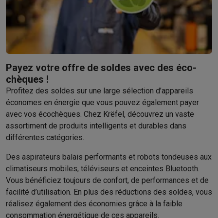
Soldes
Toutes les soldes
Soldes gros électro
Soldes petit élec
Actions
Deals du moment
Promotions
Cashbacks
Soldes
Black F
Voici pourquoi choisir Krëfel
Livraison offerte
Garantie du meille
Installation à domicile
Installation gros électro
Installation enca
Modes de paiement
Gift card
Écochèques
Acheter à crédit
Alma 
Payez votre offre de soldes avec des éco-
Service client
Réparation de votre appareil
Vérifiez votre heure 
chèques !
Gros électro & encastrable
Trouvez votre machine à laver idéal
Profitez des soldes sur une large sélection d’appareils
Petit électro
Beauté & santé
Ménage
Cuisine
Plus...
économes en énergie que vous pouvez également payer
Télévision & Audio
Choisissez votre télévision idéale
Une encei
avec vos écochèques. Chez Krëfel, découvrez un vaste
Sport & Loisirs
Choisir une montre connectée
Choisir une trotti
assortiment de produits intelligents et durables dans
Outlet
différentes catégories.
Outlet
Toutes nos offres outlet
Outlet multimedia & téléphonie
O
Des aspirateurs balais performants et robots tondeuses aux
climatiseurs mobiles, téléviseurs et enceintes Bluetooth.
Vous bénéficiez toujours de confort, de performances et de
facilité d’utilisation. En plus des réductions des soldes, vous
réalisez également des économies grâce à la faible
consommation énergétique de ces appareils.