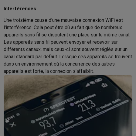
Gaming
PlayStation
PlayStation 5
Jeux PS5
Jeux PS4
Manettes PlaySta
Interférences
Nintendo
Nintendo Switch 2
Jeux Nintendo Switch
Manettes Nin
Une troisième cause d'une mauvaise connexion WiFi est
Xbox
Jeux Xbox
Manettes Xbox
Casques Xbox
Accessoires Xb
l'interférence. Cela peut être dû au fait que de nombreux
PC gaming
PC portables gamer
PC gamer
Écrans gaming
Souris
appareils sans fil se disputent une place sur le même canal.
Setup gaming
Casques gaming
Microphones gaming
Chaises g
Les appareils sans fil peuvent envoyer et recevoir sur
Consoles de jeu
différents canaux, mais ceux-ci sont souvent réglés sur un
Maison & objets connectés
canal standard par défaut. Lorsque ces appareils se trouvent
Montres connectées
Montres connectées
Trackers d’activité
Br
dans un environnement où la concurrence des autres
Mobilité
Trottinettes électriques
Dashcams
GPS
Coyote
Accessoi
appareils est forte, la connexion s'affaiblit.
Sécurité & protection
Caméras de surveillance
Système d’alar
Paiement connecté
Terminaux de paiement
Accessoires SumU
Ambiance & confort
Éclairage
Panneaux solaires plug & play
Ass
Divertissement
Smart TV
Enceintes connectées
Google TV Stre
Cuisine
Réfrigérateurs connectés
Lave-vaisselle connectés
Mac
Ménage & santé
Lave-linge connectés
Sèche-linge connectés
T
Produits éco
Éco-chèques