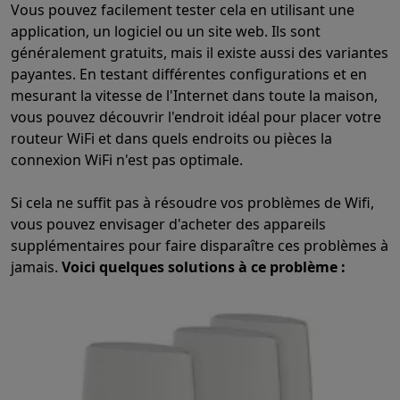
Vous pouvez facilement tester cela en utilisant une
Info & actions
application, un logiciel ou un site web. Ils sont
Soldes
Toutes les soldes
Soldes gros électro
Soldes petit élec
généralement gratuits, mais il existe aussi des variantes
Actions
Deals du moment
Promotions
Cashbacks
Soldes
Black F
payantes. En testant différentes configurations et en
Voici pourquoi choisir Krëfel
Livraison offerte
Garantie du meille
mesurant la vitesse de l'Internet dans toute la maison,
Installation à domicile
Installation gros électro
Installation enca
vous pouvez découvrir l'endroit idéal pour placer votre
Modes de paiement
Gift card
Écochèques
Acheter à crédit
Alma 
routeur WiFi et dans quels endroits ou pièces la
Service client
Réparation de votre appareil
Vérifiez votre heure 
connexion WiFi n'est pas optimale.
Gros électro & encastrable
Trouvez votre machine à laver idéal
Petit électro
Beauté & santé
Ménage
Cuisine
Plus...
Si cela ne suffit pas à résoudre vos problèmes de Wifi,
Télévision & Audio
Choisissez votre télévision idéale
Une encei
vous pouvez envisager d'acheter des appareils
Sport & Loisirs
Choisir une montre connectée
Choisir une trotti
supplémentaires pour faire disparaître ces problèmes à
Outlet
jamais.
Voici quelques solutions à ce problème :
Outlet
Toutes nos offres outlet
Outlet multimedia & téléphonie
O