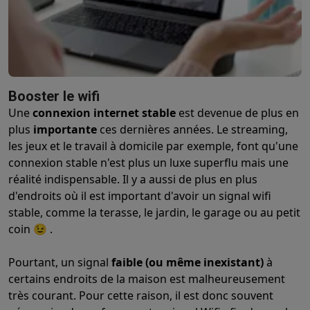
Barbecues
Barbecues électriques
Barbecues au charbon
Barbec
Boissons froides
Machines à jus
Machines à boissons pétillan
Ustensiles de cuisine
Poêles
Casseroles
Balances de cuisine
M
Desserts
Gaufriers
Sorbetières
Crêpières
Desserts divers
Smart garden
Potagers d'intérieur
Plantes aromatiques
Machine
Booster le wifi
Ménage & airco
Une
connexion internet stable
est devenue de plus en
Aspirer
Aspirateurs
Aspirateurs robots
Aspirateurs balai
Aspirat
plus
importante
ces dernières années. Le streaming,
Robots d'entretien
Aspirateurs robots
Aspirateurs robots laveur
les jeux et le travail à domicile par exemple, font qu'une
Nettoyer
Nettoyeurs de sols
Nettoyeurs à vapeur
Nettoyeurs ta
connexion stable n'est plus un luxe superflu mais une
Soin du linge
Centrales vapeur
Fers à repasser
Défroisseurs va
réalité indispensable. Il y a aussi de plus en plus
Couture
Machines à coudre
Accessoires
d'endroits où il est important d'avoir un signal wifi
Climatisation
Climatiseurs mobiles
Aircoolers
Ventilateurs
Acces
stable, comme la terasse, le jardin, le garage ou au petit
Traitement de l'air
Purificateurs d'air
Humidificateurs
Déshumidif
coin 😉 .
Chauffer
Chauffage électrique
Couvertures chauffantes
Lavage & séchage
Machines à laver
Sèche-linge
Sets machine à
Pourtant, un signal
faible (ou même inexistant)
à
Animaux
Distributeur de croquettes automatique
Litière automa
certains endroits de la maison est malheureusement
Beauté & santé
très courant. Pour cette raison, il est donc souvent
Soins des cheveux
Sèche-cheveux
Lisseurs
Fers à boucler
Bros