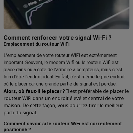
Éco-chèques info
Tous les produits éco
Toutes les promotions
Reconditionné
Smartphones reconditionnés
Tablettes reconditionnés
Ordinate
Ménage
Machines à laver avec des éco-chèques
Sèche-linge avec des
Petits appareils de cuisine
Comment renforcer votre signal Wi-Fi ?
Emplacement du routeur WiFi
Petits appareils de cuisine avec des éco-chèques
Machines à
Grands appareils de cuisine
L'emplacement de votre routeur WiFi est extrêmement
Lave-vaisselle avec des éco-chèques
Réfrigerateurs avec de
important. Souvent, le modem Wifi ou le routeur Wifi est
Climatiseurs
placé dans ou à côté de l'armoire à compteurs, mais c'est
Climatiseurs avec des éco-chèques
loin d'être l'endroit idéal. En fait, c'est même le pire endroit
TV & audio
où le placer car une grande partie du signal est perdue.
TV avec des éco-cheques
Enceintes Bluetooth avec des éco-
Alors, où faut-il le placer ?
Il est préférable de placer le
Multimédie & téléphonie
routeur WiFi dans un endroit élevé et central de votre
Smartphones avec des éco-cheques
Tablettes avec des éco-
maison. De cette façon, vous pourrez tirer le meilleur
En route
parti du signal.
Trottinettes électriques avec des éco-chèques
Comment savoir si le routeur WiFi est correctement
Initiatives écologiques
positionné ?
Impact
Économies d'énergie
Recyclez votre vieux électro