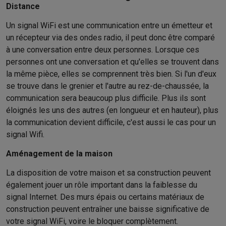
Accessoires photo
Housses de transport
Flashs & filtres
Carte
Distance
Téléphonie & montres connectées
GSM
Smartphones
Apple iPhone
Smartphones Samsung
GSM av
Un signal WiFi est une communication entre un émetteur et
un récepteur via des ondes radio, il peut donc être comparé
Reconditionné
Smartphones reconditionnés
Rachat
à une conversation entre deux personnes. Lorsque ces
Protection GSM
Coques iPhone
Coques Samsung
Toutes les c
personnes ont une conversation et qu'elles se trouvent dans
Montres connectées
Montres connectées
Trackers d’activité
Br
la même pièce, elles se comprennent très bien. Si l'un d'eux
Chargeurs GSM
Chargeurs et câbles
Chargeurs sans fil
Câbles 
se trouve dans le grenier et l'autre au rez-de-chaussée, la
Accessoires GSM
AirTags & traceurs GPS
Écouteurs sans fil
Su
communication sera beaucoup plus difficile. Plus ils sont
Téléphones fixes
Téléphones fixes
Talkie walkie
Babyphones
éloignés les uns des autres (en longueur et en hauteur), plus
Ordinateurs & tablettes
la communication devient difficile, c'est aussi le cas pour un
Ordinateurs
PC portables
PC portables gamer
Apple MacBook
P
signal Wifi.
Périphériques IT
Souris
Claviers
Webcams
Enceintes PC
Casque
Tablettes & liseuses
Tablettes
Apple iPad
Samsung Galaxy Tab
Aménagement de la maison
Imprimer
Imprimantes
Cartouches d'encre & papier
Cricut
La disposition de votre maison et sa construction peuvent
Réseau & wifi
Routeurs & points d'accès
Adaptateurs CPL & Wi
également jouer un rôle important dans la faiblesse du
Mémoire & stockage
Disques durs externes
SSD
Clés USB
Cart
signal Internet. Des murs épais ou certains matériaux de
Logiciels
Windows & Microsoft Office
Anti-Virus
Autres logiciel
construction peuvent entraîner une baisse significative de
Accessoires IT
Chargeurs & câbles
Housses & sacs
Supports
T
votre signal WiFi, voire le bloquer complètement.