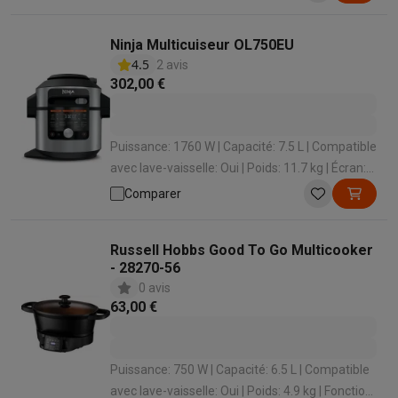
Éco-chèques info
Tous les produits éco
Toutes les promotions
Reconditionné
Ninja Multicuiseur OL750EU
Smartphones reconditionnés
Tablettes reconditionnés
Ordinate
4.5
2 avis
Ménage
302,00 €
Machines à laver avec des éco-chèques
Sèche-linge avec des
Petits appareils de cuisine
Petits appareils de cuisine avec des éco-chèques
Machines à
Puissance: 1760 W | Capacité: 7.5 L | Compatible
Grands appareils de cuisine
avec lave-vaisselle: Oui | Poids: 11.7 kg | Écran:
Lave-vaisselle avec des éco-chèques
Réfrigerateurs avec de
Oui
Comparer
Climatiseurs
Climatiseurs avec des éco-chèques
TV & audio
Russell Hobbs Good To Go Multicooker
TV avec des éco-cheques
Enceintes Bluetooth avec des éco-
- 28270-56
Multimédie & téléphonie
0 avis
63,00 €
Smartphones avec des éco-cheques
Tablettes avec des éco-
En route
Trottinettes électriques avec des éco-chèques
Puissance: 750 W | Capacité: 6.5 L | Compatible
Initiatives écologiques
avec lave-vaisselle: Oui | Poids: 4.9 kg | Fonction
Impact
Économies d'énergie
Recyclez votre vieux électro