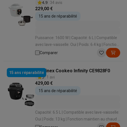
4.9
34 avis
Barbecues
Barbecues électriques
Barbecues au charbon
Barbec
229,00 €
Boissons froides
Machines à jus
Machines à boissons pétillan
15 ans de réparabilité
Ustensiles de cuisine
Poêles
Casseroles
Balances de cuisine
M
Desserts
Gaufriers
Sorbetières
Crêpières
Desserts divers
Smart garden
Potagers d'intérieur
Plantes aromatiques
Machine
Puissance: 1600 W | Capacité: 6 L | Compatible
Ménage & airco
avec lave-vaisselle: Oui | Poids: 6.4 kg | Fonction
Aspirer
Aspirateurs
Aspirateurs robots
Aspirateurs balai
Aspirat
maintien au chaud : Oui
Comparer
Robots d'entretien
Aspirateurs robots
Aspirateurs robots laveur
Nettoyer
Nettoyeurs de sols
Nettoyeurs à vapeur
Nettoyeurs ta
Soin du linge
Centrales vapeur
Fers à repasser
Défroisseurs va
Moulinex Cookeo Infinity CE9828F0
15 ans réparabilité
Couture
Machines à coudre
Accessoires
5
1 avi
429,00 €
Climatisation
Climatiseurs mobiles
Aircoolers
Ventilateurs
Acces
Traitement de l'air
Purificateurs d'air
Humidificateurs
Déshumidif
15 ans de réparabilité
Chauffer
Chauffage électrique
Couvertures chauffantes
Lavage & séchage
Machines à laver
Sèche-linge
Sets machine à
Animaux
Distributeur de croquettes automatique
Litière automa
Capacité: 6.5 L | Compatible avec lave-vaisselle:
Beauté & santé
Oui | Poids: 13 kg | Fonction maintien au chaud :
Oui | Écran: Oui
Soins des cheveux
Sèche-cheveux
Lisseurs
Fers à boucler
Bros