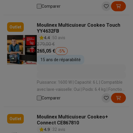
maintien au chaud : Oui
Info & actions
Comparer
Soldes
Toutes les soldes
Soldes gros électro
Soldes petit élec
Actions
Deals du moment
Promotions
Cashbacks
Soldes
Black F
Moulinex Multicuiseur Cookeo Touch
Outlet
Voici pourquoi choisir Krëfel
Livraison offerte
Garantie du meille
YY4632FB
Installation à domicile
Installation gros électro
Installation enca
4.4
50 avis
Modes de paiement
Gift card
Écochèques
Acheter à crédit
Alma 
279,00 €
Service client
Réparation de votre appareil
Vérifiez votre heure 
265,05 €
-
5
%
Gros électro & encastrable
Trouvez votre machine à laver idéal
15 ans de réparabilité
Petit électro
Beauté & santé
Ménage
Cuisine
Plus...
Télévision & Audio
Choisissez votre télévision idéale
Une encei
Sport & Loisirs
Choisir une montre connectée
Choisir une trotti
Puissance: 1600 W | Capacité: 6 L | Compatible
Outlet
avec lave-vaisselle: Oui | Poids: 6.4 kg | Fonction
Outlet
Toutes nos offres outlet
Outlet multimedia & téléphonie
O
maintien au chaud : Oui
Comparer
Moulinex Multicuiseur Cookeo+
Outlet
Connect CE867810
4.9
32 avis