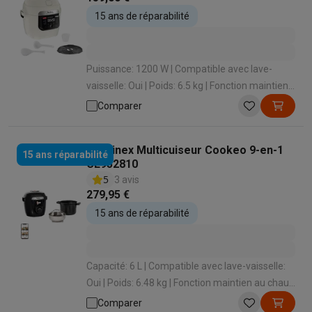
Gaming
15 ans de réparabilité
PlayStation
PlayStation 5
Jeux PS5
Jeux PS4
Manettes PlaySta
Nintendo
Nintendo Switch 2
Jeux Nintendo Switch
Manettes Nin
Xbox
Jeux Xbox
Manettes Xbox
Casques Xbox
Accessoires Xb
Puissance: 1200 W | Compatible avec lave-
PC gaming
PC portables gamer
PC gamer
Écrans gaming
Souris
vaisselle: Oui | Poids: 6.5 kg | Fonction maintien
Setup gaming
Casques gaming
Microphones gaming
Chaises g
au chaud : Oui | Fonction maintien au chaud :
Consoles de jeu
Comparer
Oui
Maison & objets connectés
Montres connectées
Montres connectées
Trackers d’activité
Br
Moulinex Multicuiseur Cookeo 9-en-1
15 ans réparabilité
Mobilité
Trottinettes électriques
Dashcams
GPS
Coyote
Accessoi
CE952810
Sécurité & protection
Caméras de surveillance
Système d’alar
5
3 avis
Paiement connecté
Terminaux de paiement
Accessoires SumU
279,95 €
Ambiance & confort
Éclairage
Panneaux solaires plug & play
Ass
15 ans de réparabilité
Divertissement
Smart TV
Enceintes connectées
Google TV Stre
Cuisine
Réfrigérateurs connectés
Lave-vaisselle connectés
Mac
Ménage & santé
Lave-linge connectés
Sèche-linge connectés
T
Capacité: 6 L | Compatible avec lave-vaisselle:
Produits éco
Oui | Poids: 6.48 kg | Fonction maintien au chaud
Éco-chèques
: Oui | Écran: Oui
Comparer