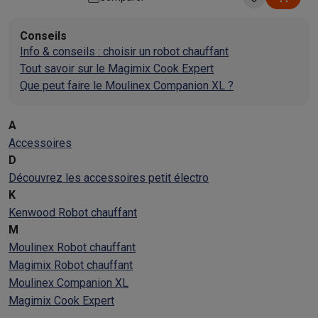
Éco-chèques info
Tous les produits éco
Toutes les promotions
Reconditionné
Conseils
Smartphones reconditionnés
Tablettes reconditionnés
Ordinate
Info & conseils : choisir un robot chauffant
Ménage
Tout savoir sur le Magimix Cook Expert
Machines à laver avec des éco-chèques
Sèche-linge avec des
Que peut faire le Moulinex Companion XL ?
Petits appareils de cuisine
Petits appareils de cuisine avec des éco-chèques
Machines à
Grands appareils de cuisine
A
Lave-vaisselle avec des éco-chèques
Réfrigerateurs avec de
Accessoires
Climatiseurs
D
Climatiseurs avec des éco-chèques
Découvrez les accessoires petit électro
TV & audio
K
TV avec des éco-cheques
Enceintes Bluetooth avec des éco-
Kenwood Robot chauffant
Multimédie & téléphonie
M
Smartphones avec des éco-cheques
Tablettes avec des éco-
Moulinex Robot chauffant
En route
Magimix Robot chauffant
Trottinettes électriques avec des éco-chèques
Moulinex Companion XL
Initiatives écologiques
Magimix Cook Expert
Impact
Économies d'énergie
Recyclez votre vieux électro