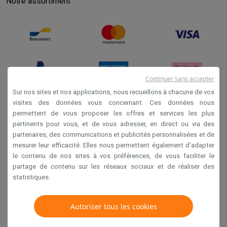
Notre assortiment
Continuer sans accepter
Sur nos sites et nos applications, nous recueillons à chacune de vos
visites des données vous concernant. Ces données nous
permettent de vous proposer les offres et services les plus
Conditions générales de vente
pertinents pour vous, et de vous adresser, en direct ou via des
Privacy
partenaires, des communications et publicités personnalisées et de
mesurer leur efficacité. Elles nous permettent également d’adapter
Disclaimer
le contenu de nos sites à vos préférences, de vous faciliter le
Cookies
partage de contenu sur les réseaux sociaux et de réaliser des
statistiques.
Krëfel NV - Steenstraat 44 - Industriezone 4 "T Sas",
Autoriser tous les cookies
1851 Humbeek, België
TVA BE 0400.673.544