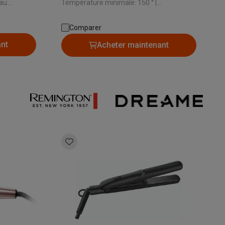
Température minimale: 150 ° |
Température maximale: 230 ° | Display: Oui
Comparer
ant
Acheter maintenant
Accessoires