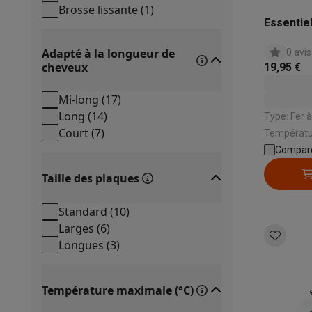
Appareils photo
Appareils photo numériques
Appareils pho
Brosse lissante
(
1
)
Vidéo
GoPro
Action cams
Drones
Caméscopes
Essentiel
Accessoires photo
Housses de transport
Flashs & filtres
C
Adapté à la longueur de
0 avis
Téléphonie & montres connectées
cheveux
19,95 €
GSM
Smartphones
Apple iPhone
Smartphones Samsung
GS
Reconditionné
Smartphones reconditionnés
Rachat
Mi-long
(
17
)
Protection GSM
Coques iPhone
Coques Samsung
Toutes l
Long
(
14
)
Type: Fer à lisser | Matér
Montres connectées
Montres connectées
Trackers d’activi
Court
(
7
)
Températur
Chargeurs GSM
Chargeurs et câbles
Chargeurs sans fil
Câb
Températur
Compar
Accessoires GSM
AirTags & traceurs GPS
Écouteurs sans f
rotatif: Oui
Taille des plaques
Téléphones fixes
Téléphones fixes
Talkie walkie
Babyphon
Ordinateurs & tablettes
Standard
(
10
)
Ordinateurs
PC portables
PC portables gamer
Apple MacB
Larges
(
6
)
Périphériques IT
Souris
Claviers
Webcams
Enceintes PC
Ca
Longues
(
3
)
Tablettes & liseuses
Tablettes
Apple iPad
Samsung Galaxy
Imprimer
Imprimantes
Cartouches d'encre & papier
Cricut
Réseau & wifi
Routeurs & points d'accès
Adaptateurs CPL 
Température maximale (°C)
Mémoire & stockage
Disques durs externes
SSD
Clés USB