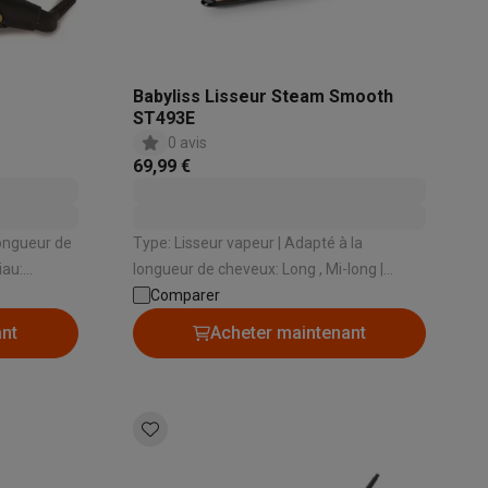
s Playstation
Babyliss Lisseur Steam Smooth
o Switch
ST493E
0 avis
69,99 €
lité virtuelle
SimRacing
Manettes gaming smartphones
Accessoi
Type: Lisseur vapeur | Adapté à la
longueur de cheveux: Long , Mi-long |
Matériau: Céramique | Température
Comparer
minimale: 150 ° | Température maximale:
ant
Acheter maintenant
rs de fumée
AirTags & traceurs GPS
230 °
sine connectés
sonne connectés
Brosses à dents électriques connectées
Babyp