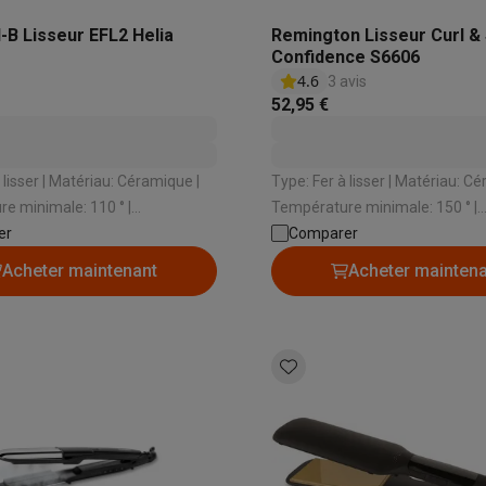
to instantanés
Appareils Canon
Appareils Nikon
Objectifs
-B Lisseur EFL2 Helia
Remington Lisseur Curl & 
Confidence S6606
artes SD
Trépieds & supports
Accessoires action cam
4.6
3 avis
52,95 €
M avec touches
Smartphones reconditionnés
iPhone 17
Samsung 
es coques
Protections d'écran
Coques iPhone 17
Coques Galaxy 
iau: Céramique |
Type: Fer à lisser | Matériau: Céramique |
té
Bracelets
Chargeurs
e minimale: 110 ° |
Température minimale: 150 ° |
les USB C
Câbles lightning
Powerbanks
e maximale: 230 ° | Cordon
er
Température maximale: 230 ° |
Comparer
il
Supports GSM voiture
Cartes micro SD
Autres accessoires
rotatif: Oui
Acheter maintenant
Acheter mainten
es
ook
PC portables Windows
PC Copilot+
Chromebooks
Écrans PC
O
sques PC
Microphones
Stations d'acceuil
Lecteurs CD externes
 Tab
Housses pour tablette
Liseuses
Accessoires
& Wi-Fi
Mesh Wi-Fi
Switchs
Câbles de réseau
Cartes SD
CD & DVD