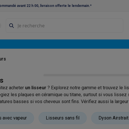
ommandé avant 22 h 00, livraison offerte le lendemain.*
ne à laver et sèche-linge
Lave-linges séchants
Cadres de superp
s
Lave-vaisselle pose-libre
ables
Réfrigérateurs pose-libre
Frigos américains
Caves à vin
Cong
 encastrables
Réfrigérateurs encastrables
Congélateurs encastra
urs
ues vitrocéramiques
Taques au gaz
Taques avec hotte intégrée
P
rs
triques
Cuisinières au gaz
itez acheter
un lisseur
? Explorez notre gamme et trouvez le lis
à café et expresso
ilégiez les plaques en céramique ou titane, surtout si vous liss
tures basses si vos cheveux sont fins. Vérifiez aussi la largeu
nes à expresso
Machines à capsules & dosettes
Nespresso
Dol
cheuses
Machines à jus
Cuits oeufs
Yaourtières
Accessoires
s avec vapeur
Lisseurs sans fil
Dyson Airstrait
ines à croque-monsieur
Accessoires