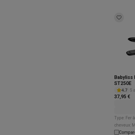
Babyliss
ST250E
4.7
5 
37,95 €
Type: Fer à lisser | Adapté 
cheveux: Mi-long
Céramique | Température minimale: 180 
Compar