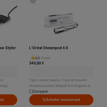
xe Styler
L'Oréal Steampod 4.0
ppareil
Swap ProteKt
4.6
8 avis
349,00 €
Type: Lisseur vapeur | Type de boucles:
ong |
Grosses boucles | Adapté à la longueur de
t accessoires
cheveux: Long , Mi-long , Court | Matériau:
Comparer
 Cordon
Céramique | Température minimale: 180 °
ant
Acheter maintenant