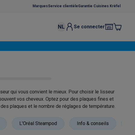
Marques
Service clientèle
Garantie Cuisines Krëfel
NL
Se connecter
osition et socles
Étendoirs à linge
élateurs
bles
Caves à vin encastrables
Micro-ondes encastrables
Machines
oêles
Casseroles
seur qui vous convient le mieux. Pour choisir le lisseur
ez souvent vos cheveux. Optez pour des plaques fines et
r des plaques et le nombre de réglages de température.
ce Gusto
Cafetières
Café, capsules & dosettes
Accessoires
L'Oréal Steampod
Info & conseils
Mul