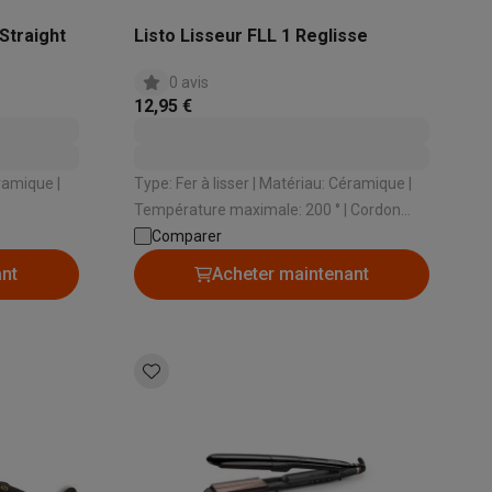
Straight
Listo Lisseur FLL 1 Reglisse
0 avis
12,95 €
Galaxy Fold8
S26
Coques Galaxy Flip8 & Fold8 (Ultra)
Type: Fer à lisser | Matériau: Céramique |
Température maximale: 200 ° | Cordon
 Cordon
rotatif: Oui | Taille des plaques: Standard
Comparer
ant
Acheter maintenant
rdinateurs de bureau