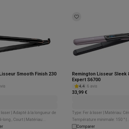
 Lisseur Smooth Finish 230
Remington Lisseur Sleek 
Expert S6700
4.4
avis
6 avis
33,99 €
à la longueur de
Type: Fer à lisser | Matériau: Céramique |
 , Court | Matériau:
Température minimale: 150 ° |
° |
er
Température maximale: 230 ° |
Comparer