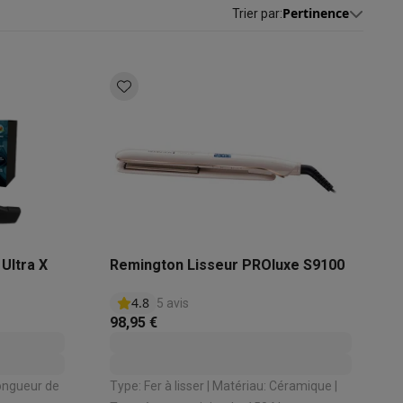
Pertinence
Trier par
:
s
Tables de cuisson électriques
Accessoires
s
d'aspirateur
Accessoires
es
Accessoires
Ultra X
Remington Lisseur PROluxe S9100
4.8
5 avis
98,95 €
osition et socles
Étendoirs à linge
Type: Fer à lisser | Matériau: Céramique |