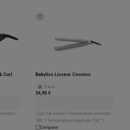
& Curl
Babyliss Lisseur Cosmos
0 avis
34,95 €
Type: Fer à lisser | Température minimale:
180 ° | Température maximale: 235 ° |
 Cordon
Cordon rotatif: Oui | Arrêt automatique:
Comparer