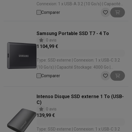
Connexion: 1 x USB-A 3.2 (10 Go/s) | Capacité
Stockage: 2000 Go | Vitesse de lecture: 1050
Comparer
Mo
Samsung Portable SSD T7 - 4 To
0 avis
1 104,99 €
Type: SSD externe | Connexion: 1 x USB-C 3.2
(10 Go/s) | Capacité Stockage: 4000 Go |
Vitesse de lecture: 1050 Mo | Vitesse d'écriture:
Comparer
1000 Mo
Intenso Disque SSD externe 1 To (USB-
C)
0 avis
139,99 €
Type: SSD externe | Connexion: 1 x USB-C 3.2