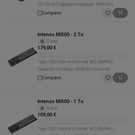
(20 Go/s) | Capacité Stockage: 1000 Go |
Vitesse de lecture: 2100 Mo | Couleur: Gris
Comparer
Intenso MI500 - 2 To
0 avis
179,00 €
Type: SSD interne | Format: M.2 (NVMe) |
Capacité Stockage: 2000 Go | Sécurité:
Résistant aux chocs
Comparer
Intenso MI500 - 1 To
0 avis
109,00 €
Type: SSD interne | Format: M.2 (NVMe) |