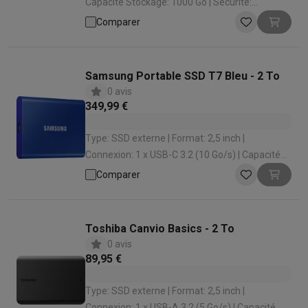
Capacité Stockage: 1000 Go | Sécurité:
Résistant aux chocs
Comparer
Samsung Portable SSD T7 Bleu - 2 To
0 avis
349,99 €
Type: SSD externe | Format: 2,5 inch |
Connexion: 1 x USB-C 3.2 (10 Go/s) | Capacité
Stockage: 2000 Go | Vitesse de lecture: 1050
Comparer
Mo
Toshiba Canvio Basics - 2 To
0 avis
89,95 €
Type: SSD externe | Format: 2,5 inch |
Connexion: 1 x USB-A 3.2 (5 Go/s) | Capacité