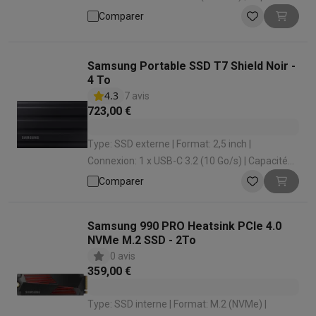
Stockage: 4000 Go | Vitesse de lecture: 2000
Comparer
Mo
Samsung Portable SSD T7 Shield Noir -
4 To
4.3
7 avis
723,00 €
Type: SSD externe | Format: 2,5 inch |
Connexion: 1 x USB-C 3.2 (10 Go/s) | Capacité
Stockage: 4000 Go | Vitesse de lecture: 1050
Comparer
Mo
Samsung 990 PRO Heatsink PCIe 4.0
NVMe M.2 SSD - 2To
0 avis
359,00 €
Type: SSD interne | Format: M.2 (NVMe) |