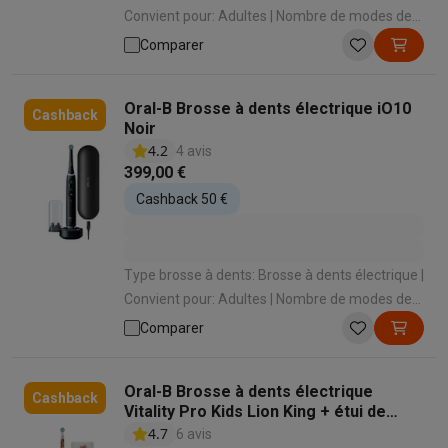
Convient pour: Adultes | Nombre de modes de
brossage: 3 | Types de modes de brossage:
Comparer
Nettoyage quotidien , Dents sensibles ,
Blancheur | Capteur de pression: Oui
Oral-B Brosse à dents électrique iO10
Cashback
Noir
4.2
4 avis
399,00 €
Cashback 50 €
Type brosse à dents: Brosse à dents électrique |
Convient pour: Adultes | Nombre de modes de
brossage: 7 | Types de modes de brossage:
Comparer
Nettoyage quotidien , Dents sensibles , Soins
des gencives , Nettoyage intense , Blancheur ,
Oral-B Brosse à dents électrique
Nettoyage de la langue , Dents extra sensibles |
Cashback
Vitality Pro Kids Lion King + étui de
Capteur de pression: Oui
voyage
4.7
6 avis