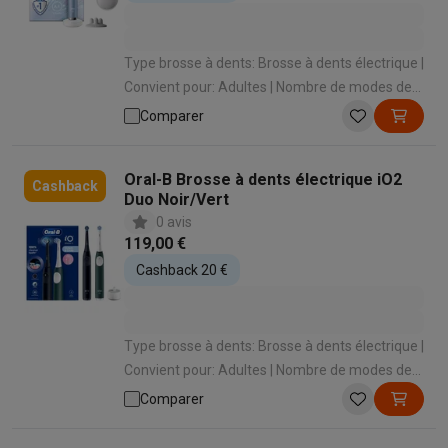
Type brosse à dents: Brosse à dents électrique |
Convient pour: Adultes | Nombre de modes de
brossage: 7 | Types de modes de brossage:
Comparer
Nettoyage quotidien , Dents sensibles ,
Blancheur , Nettoyage intense , Soins des
Oral-B Brosse à dents électrique iO2
gencives , Dents extra sensibles , Nettoyage de
Cashback
Duo Noir/Vert
la langue | Capteur de pression: Oui
0 avis
119,00 €
Cashback 20 €
Type brosse à dents: Brosse à dents électrique |
Convient pour: Adultes | Nombre de modes de
brossage: 3 | Types de modes de brossage:
Comparer
Nettoyage quotidien , Dents sensibles , Dents
extra sensibles | Capteur de pression: Oui