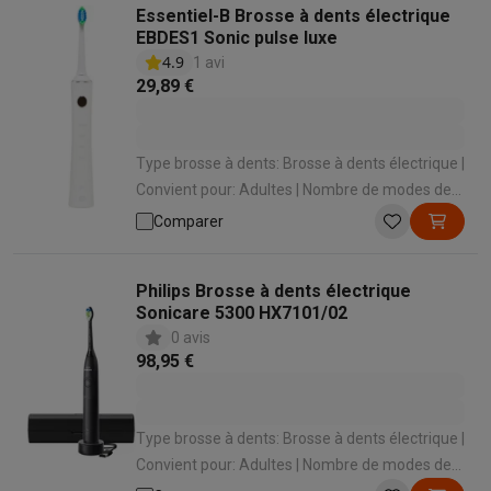
Essentiel-B Brosse à dents électrique
EBDES1 Sonic pulse luxe
4.9
1 avi
29,89 €
Type brosse à dents: Brosse à dents électrique |
Convient pour: Adultes | Nombre de modes de
brossage: 4 | Types de modes de brossage:
Comparer
Nettoyage quotidien , Nettoyage intense , Soins
des gencives , Blancheur | Bluetooth: Non
Philips Brosse à dents électrique
Sonicare 5300 HX7101/02
0 avis
98,95 €
Type brosse à dents: Brosse à dents électrique |
Convient pour: Adultes | Nombre de modes de