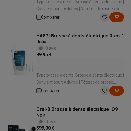
Type brosse à dents: Brosse à dents électrique |
Convient pour: Adultes | Nombre de modes de
brossage: 2 | Types de modes de brossage:
Comparer
Nettoyage quotidien , Dents extra sensibles |
Bluetooth: Non
HAEPI Brosse à dents électrique 3-en-1
Julia
0 avis
99,95 €
Type brosse à dents: Brosse à dents électrique |
Convient pour: Adultes | Tête(s) de brosse
fournie(s): 2 | Nombre de pulsations/min: 48000
Comparer
Oral-B Brosse à dents électrique iO9
Noir
0 avis
399,00 €