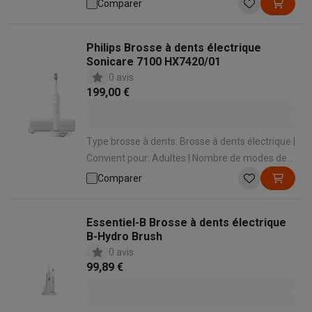
brossage: 2 | Capteur de pression: Oui |
Comparer
Bluetooth: Non
Philips Brosse à dents électrique
Sonicare 7100 HX7420/01
0 avis
199,00 €
Type brosse à dents: Brosse à dents électrique |
Convient pour: Adultes | Nombre de modes de
brossage: 12 | Types de modes de brossage:
Comparer
Soins des gencives , Nettoyage quotidien ,
Dents sensibles , Blancheur , Nettoyage intense
Essentiel-B Brosse à dents électrique
| Capteur de pression: Oui
B-Hydro Brush
0 avis
99,89 €