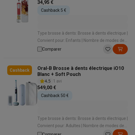
34,95 €
Cashback 5 €
Type brosse à dents: Brosse à dents électrique |
Convient pour: Enfants | Nombre de modes de
brossage: 2 | Types de modes de brossage:
Comparer
Nettoyage quotidien , Dents extra sensibles |
Capteur de pression: Non
Oral-B Brosse à dents électrique iO10
Cashback
Blanc + Soft Pouch
4.5
1 avi
549,00 €
Cashback 50 €
Type brosse à dents: Brosse à dents électrique |
Convient pour: Adultes | Nombre de modes de
brossage: 7 | Types de modes de brossage:
Comparer