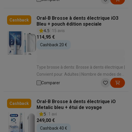
Nettoyage quotidien , Dents extra sensibles ,
Dents sensibles , Nettoyage intense , Blancheur
Oral-B Brosse à dents électrique iO3
, Soins des gencives , Nettoyage de la langue |
Cashback
Bleu + pouch édition speciale
Capteur de pression: Oui
4.5
15 avis
114,95 €
Cashback 20 €
Type brosse à dents: Brosse à dents électrique |
Convient pour: Adultes | Nombre de modes de
brossage: 3 | Types de modes de brossage:
Comparer
Nettoyage quotidien , Dents sensibles ,
Blancheur | Capteur de pression: Oui
Oral-B Brosse à dents électrique iO
Cashback
Metalic bleu + étui de voyage
5
1 avi
249,00 €
Cashback 40 €