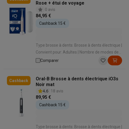
Rose + étui de voyage
0 avis
84,95 €
Cashback 15 €
Type brosse à dents: Brosse à dents électrique |
Convient pour: Adultes | Nombre de modes de
brossage: 3 | Types de modes de brossage:
Comparer
Nettoyage quotidien , Dents sensibles , Dents
extra sensibles | Capteur de pression: Oui
Oral-B Brosse à dents électrique iO3s
Cashback
Noir mat
4.6
18 avis
89,95 €
Cashback 15 €
Type brosse à dents: Brosse à dents électrique |