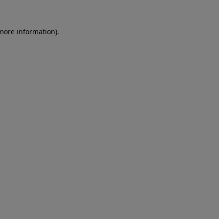
more information)
.