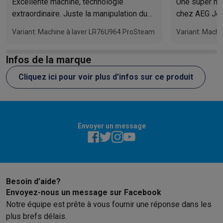
Excellente machine, technologie
Une super ma
extraordinaire. Juste la manipulation du
chez AEG Je
tiroir à détergent qui fait cacaille, qui en
Variant: Machine à laver LR76U964 ProSteam
Variant: Mach
soi ne me gêne pas, mais que AEG
pourrait mieux faire.
Infos de la marque
Cliquez ici pour voir plus d'infos sur ce produit
Envoyer un message
Besoin d’aide?
Envoyez-nous un message sur Facebook
Notre équipe est prête à vous fournir une réponse dans les
plus brefs délais.