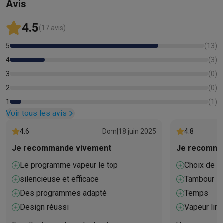
Avis
4.5
(17 avis)
5
(
13
)
4
(
3
)
3
(
0
)
2
(
0
)
1
(
1
)
Voir tous les avis
4.6
Dom
|
18 juin 2025
4.8
Je recommande vivement
Je recomma
Le programme vapeur le top
Choix de p
silencieuse et efficace
Tambour
Des programmes adapté
Temps
Design réussi
Vapeur lin