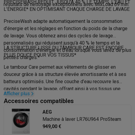
Gaming
PRECISEWASH RÉDUIT JUSQU'À 40 % LE TEMPS, L’EAU ET
résultats de nettoyage exceptionnels avec MixLoad 69 min.
PlayStation
PlayStation 5
Jeux PS5
Jeux PS4
Manettes PlaySta
L’ÉNERGIE* EN OPTIMISANT CHAQUE CHARGE DE LAVAGE
Nintendo
Nintendo Switch 2
Jeux Nintendo Switch
Manettes Nin
PreciseWash adapte automatiquement la consommation
Xbox
Jeux Xbox
Manettes Xbox
Casques Xbox
Accessoires Xb
d’énergie et les réglages en fonction du poids de la charge
PC gaming
PC portables gamer
PC gamer
Écrans gaming
Souris
de lavage. Vous obtenez ainsi des cycles de lavage
Setup gaming
Casques gaming
Microphones gaming
Chaises g
personnalisés qui réduisent jusqu’à 40 % le temps et la
Consoles de jeu
LA STRUCTURE LISSE DU TAMBOUR CARE EST ENCORE
consommation d’énergie et d’eau lorsque vous lavez de plus
Maison & objets connectés
PLUS DOUCE POUR VOS TISSUS*
petites charges.*
Montres connectées
Montres connectées
Trackers d’activité
Br
Le tambour Care permet aux vêtements de glisser en
Mobilité
Trottinettes électriques
Dashcams
GPS
Coyote
Accessoi
douceur grâce à sa structure élevée amortissante et à ses
Sécurité & protection
Caméras de surveillance
Système d’alar
batteurs optimisés. Une fine couche d’eau recouvre les
Paiement connecté
Terminaux de paiement
Accessoires SumU
cavités pendant le lavage, offrant ainsi à vos tissus une
Ambiance & confort
Éclairage
Panneaux solaires plug & play
Ass
Afficher plus
expérience de lavage encore plus douce.
Divertissement
Smart TV
Enceintes connectées
Google TV Stre
Accessoires compatibles
Cuisine
Réfrigérateurs connectés
Lave-vaisselle connectés
Mac
AEG
Ménage & santé
Lave-linge connectés
Sèche-linge connectés
T
Machine à laver LR76U964 ProSteam
Produits éco
949,00 €
Éco-chèques