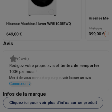
Reconditionné
Smartphones reconditionnés
Tablettes reconditionnés
Ordinate
Ménage
Hisense Mach
Machines à laver avec des éco-chèques
Sèche-linge avec des
Hisense Machine à laver WF5I1045BWQ
Petits appareils de cuisine
449,00 €
Petits appareils de cuisine avec des éco-chèques
Machines à
399,00 €
649,00 €
-
11
Grands appareils de cuisine
Avis
Lave-vaisselle avec des éco-chèques
Réfrigerateurs avec de
Climatiseurs
Climatiseurs avec des éco-chèques
(0 avis)
TV & audio
Rédigez votre propre avis et
tentez de remporter
TV avec des éco-cheques
Enceintes Bluetooth avec des éco-
100€ par mois !
Multimédie & téléphonie
Merci de vous connecter pour pouvoir laisser un avis.
Smartphones avec des éco-cheques
Tablettes avec des éco-
Connexion
En route
Trottinettes électriques avec des éco-chèques
Infos de la marque
Initiatives écologiques
Cliquez ici pour voir plus d'infos sur ce produit
Impact
Économies d'énergie
Recyclez votre vieux électro
Info & actions