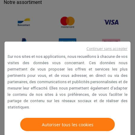
Notre assortiment
Continuer sans accepter
Sur nos sites et nos applications, nous recueillons à chacune de vos
visites des données vous concernant. Ces données nous
permettent de vous proposer les offres et services les plus
Conditions générales de vente
pertinents pour vous, et de vous adresser, en direct ou via des
Privacy
partenaires, des communications et publicités personnalisées et de
mesurer leur efficacité. Elles nous permettent également d’adapter
Disclaimer
le contenu de nos sites à vos préférences, de vous faciliter le
Cookies
partage de contenu sur les réseaux sociaux et de réaliser des
statistiques.
Krëfel NV - Steenstraat 44 - Industriezone 4 "T Sas",
Autoriser tous les cookies
1851 Humbeek, België
TVA BE 0400.673.544