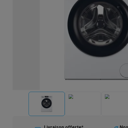
Robots & mixeurs
Robots de cuisine
Robots pâtissiers
Mix
Cuisson & vapeur
Cuiseurs multifonctions
Cuiseurs de riz 
Fun cooking
Gourmet
Fondues
Raclette
TeppanYaki
Appareil
Barbecues
Barbecues électriques
Barbecues au charbon
Ba
Boissons froides
Machines à jus
Machines à boissons péti
Ustensiles de cuisine
Poêles
Casseroles
Balances de cuis
Desserts
Gaufriers
Sorbetières
Crêpières
Desserts divers
Smart garden
Potagers d'intérieur
Plantes aromatiques
Mac
Ménage & airco
Aspirer
Aspirateurs
Aspirateurs robots
Aspirateurs balai
Asp
Robots d'entretien
Aspirateurs robots
Aspirateurs robots l
Nettoyer
Nettoyeurs de sols
Nettoyeurs à vapeur
Nettoyeur
Soin du linge
Centrales vapeur
Fers à repasser
Défroisseur
Couture
Machines à coudre
Accessoires
Climatisation
Climatiseurs mobiles
Aircoolers
Ventilateurs
A
Traitement de l'air
Purificateurs d'air
Humidificateurs
Déshum
Chauffer
Chauffage électrique
Couvertures chauffantes
Lavage & séchage
Machines à laver
Sèche-linge
Sets machi
Livraison offerte*
Nos