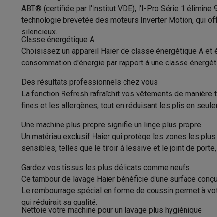
Consommation d'eau par lavage
Appareils photo
Appareils photo numériques
Appareils pho
ABT® (certifiée par l'Institut VDE), l'I-Pro Série 1 élimi
Vidéo
GoPro
Action cams
Drones
Caméscopes
technologie brevetée des moteurs Inverter Motion, qui off
Durée du programme éco
Accessoires photo
Housses de transport
Flashs & filtres
C
silencieux.
Téléphonie & montres connectées
Classe énergétique A
Classe de niveau sonore
Choisissez un appareil Haier de classe énergétique A et 
GSM
Smartphones
Apple iPhone
Smartphones Samsung
GS
Niveau sonore d’essorage
consommation d'énergie par rapport à une classe énergét
Reconditionné
Smartphones reconditionnés
Rachat
Protection GSM
Coques iPhone
Coques Samsung
Toutes l
Classe d'essorage
Des résultats professionnels chez vous
Montres connectées
Montres connectées
Trackers d’activi
La fonction Refresh rafraîchit vos vêtements de manière tr
Chargeurs GSM
Chargeurs et câbles
Chargeurs sans fil
Câb
Type de moteur
fines et les allergènes, tout en réduisant les plis en seul
Accessoires GSM
AirTags & traceurs GPS
Écouteurs sans f
Caractéristiques
Téléphones fixes
Téléphones fixes
Talkie walkie
Babyphon
Une machine plus propre signifie un linge plus propre
Ordinateurs & tablettes
Un matériau exclusif Haier qui protège les zones les plu
Hauteur
sensibles, telles que le tiroir à lessive et le joint de port
Ordinateurs
PC portables
PC portables gamer
Apple MacB
Périphériques IT
Souris
Claviers
Webcams
Enceintes PC
Ca
Largeur
Gardez vos tissus les plus délicats comme neufs
Tablettes & liseuses
Tablettes
Apple iPad
Samsung Galaxy
Ce tambour de lavage Haier bénéficie d'une surface conçue
Profondeur
Imprimer
Imprimantes
Cartouches d'encre & papier
Cricut
Le rembourrage spécial en forme de coussin permet à votre
Réseau & wifi
Routeurs & points d'accès
Adaptateurs CPL 
Poids
qui réduirait sa qualité.
Mémoire & stockage
Disques durs externes
SSD
Clés USB
Nettoie votre machine pour un lavage plus hygiénique