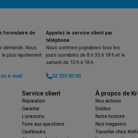
Départ différé
ions éco
24 h
nateurs portables reconditionnés
Rachat
Manuellement
e formulaire de
Appelez le service client par
téléphone
c des éco-chèques
Aspirateurs avec des éco-chèques
Fers à rep
re demande. Nous
Nous sommes joignables tous les
 le plus rapidement
jours ouvrables de 8 h 30 à 18 h et le
es à café avec des éco-cheques
Machines à soda avec des éco
samedi de 10 h à 18 h.
c des éco-chèques
Congélateurs avec des éco-chèques
Fours av
un e-mail
02 255 00 00
Service client
À propos de Kr
Réparation
Nos actions
éco-cheques
Casques avec des éco-cheques
Écouteurs avec de
Garantie
Soldes
éco-cheques
PC portables avec des éco-cheques
Écrans PC ave
Livraisons
Notre histoire
Foire aux questions
Nos magasins
Cashbacks
Travailler chez Krëf