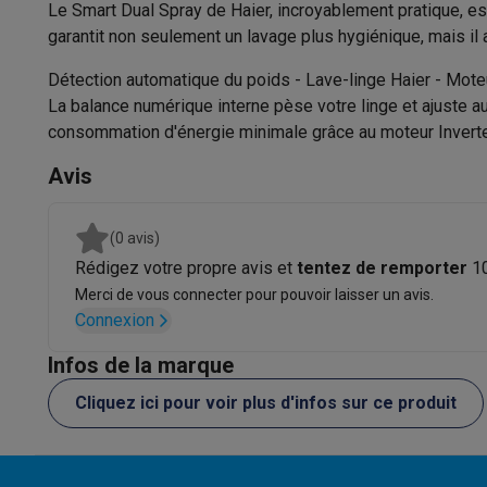
Couleur
Logiciels
Windows & Microsoft Office
Anti-Virus
Autres log
Le Smart Dual Spray de Haier, incroyablement pratique, es
Accessoires IT
Chargeurs & câbles
Housses & sacs
Suppo
garantit non seulement un lavage plus hygiénique, mais il 
Matériau tambour
Gaming
Détection automatique du poids - Lave-linge Haier - Moteu
PlayStation
PlayStation 5
Jeux PS5
Jeux PS4
Manettes Pla
Sens d'ouverture de la porte
La balance numérique interne pèse votre linge et ajuste a
Nintendo
Nintendo Switch 2
Jeux Nintendo Switch
Manettes
consommation d'énergie minimale grâce au moteur Inverter q
Contrôles
Commandes
Xbox
Jeux Xbox
Manettes Xbox
Casques Xbox
Accessoire
PC gaming
PC portables gamer
PC gamer
Écrans gaming
So
Avis
Écran
Setup gaming
Casques gaming
Microphones gaming
Chais
Maison & objets connectés
Confort et Sécurité
(0 avis)
Montres connectées
Montres connectées
Trackers d’activi
Rédigez votre propre avis et
tentez de remporter
1
Indication du temps restant
Mobilité
Trottinettes électriques
Dashcams
GPS
Coyote
Acc
Merci de vous connecter pour pouvoir laisser un avis.
Sécurité & protection
Caméras de surveillance
Système d’
Connexion
Sécurité antidébordement
Paiement connecté
Terminaux de paiement
Accessoires 
Ambiance & confort
Éclairage
Panneaux solaires plug & pla
Infos de la marque
Sécurité enfants
Divertissement
Smart TV
Enceintes connectées
Google TV
Cliquez ici pour voir plus d'infos sur ce produit
Capteur de charge intelligente
Cuisine
Réfrigérateurs connectés
Lave-vaisselle connecté
Ménage & santé
Lave-linge connectés
Sèche-linge connec
Lumière intérieure
Produits éco