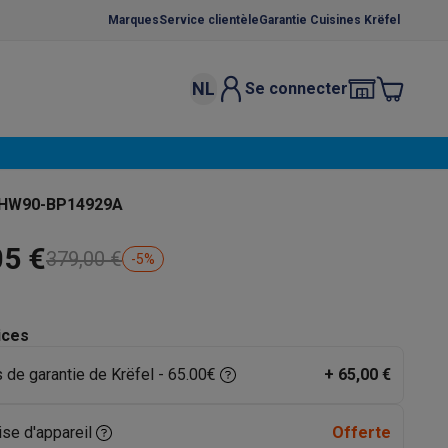
Marques
Service clientèle
Garantie Cuisines Krëfel
NL
Se connecter
osition et socles
Étendoirs à linge
élateurs
bles
Caves à vin encastrables
Micro-ondes encastrables
Machines
r HW90-BP14929A
oêles
Casseroles
05 €
379,00 €
-
5
%
ices
 de garantie de Krëfel - 65.00€
+
65,00 €
ce Gusto
Cafetières
Café, capsules & dosettes
Accessoires
ise d'appareil
Offerte