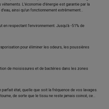
os vêtements. L'économie d'énergie est garantie par la
t d'eau, ainsi qu'un fonctionnement extrêmement
ut en respectant l'environnement. Jusqu'à -51% de
Galaxy Fold8
S26
Coques Galaxy Flip8 & Fold8 (Ultra)
e
-vaporisation pour éliminer les odeurs, les poussières
11006283
ation de moisissures et de bactéries dans les zones
Haier
rdinateurs de bureau
6921081503072
HW90-BP14929A-S
parfait état, quelle que soit la fréquence de vos lavages.
ourne, de sorte que le tissu ne reste jamais coincé, ce