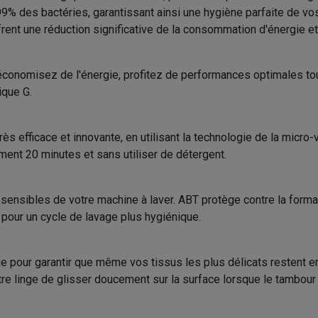
46 L
to instantanés
Appareils Canon
Appareils Nikon
Objectifs
ne 99% des bactéries, garantissant ainsi une hygiène parfaite de v
Prélavage
rent une réduction significative de la consommation d'énergie e
228 min
artes SD
Trépieds & supports
Accessoires action cam
Sport/intensif
A
économisez de l'énergie, profitez de performances optimales to
M avec touches
Smartphones reconditionnés
iPhone 17
Samsung 
Rafraîchir
72 dB
ique G.
es coques
Protections d'écran
Coques iPhone 17
Coques Galaxy 
Programme basse températur
B
té
Bracelets
Chargeurs
ès efficace et innovante, en utilisant la technologie de la micro
Produit information
les USB C
Câbles lightning
Powerbanks
Induction
ement 20 minutes et sans utiliser de détergent.
il
Supports GSM voiture
Cartes micro SD
Autres accessoires
Code Krëfel
es
s sensibles de votre machine à laver. ABT protège contre la form
Marque
850 mm
e, pour un cycle de lavage plus hygiénique.
ook
PC portables Windows
PC Copilot+
Chromebooks
Écrans PC
O
EAN
sques PC
Microphones
Stations d'acceuil
Lecteurs CD externes
600 mm
 Tab
Housses pour tablette
Liseuses
Accessoires
Code du vendeur
 pour garantir que même vos tissus les plus délicats restent en 
570 mm
 linge de glisser doucement sur la surface lorsque le tambour t
& Wi-Fi
Mesh Wi-Fi
Switchs
Câbles de réseau
64 kg
Cartes SD
CD & DVD