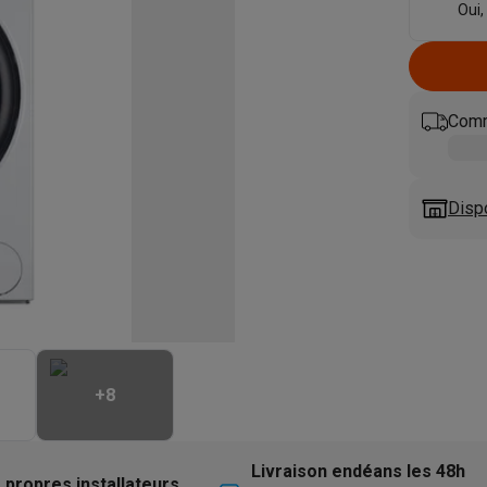
eurs
Blenders
Soupmakers
Hachoirs
Accessoires
Oui,
et cuiseurs vapeur
Bouilloires
Robots chauffants
Machines à pâte
s à pizza
Accessoires
rbecues au gaz
Accessoires
llantes
Carafes filtrantes
Cartouches filtrantes
Machines à glaçon
Comm
ine
Machines sous vide
Ustensiles & gadgets de cuisine
hines à composter
Accessoires
Disp
irateurs traîneaux
Aspirateurs de table
Aspirateurs chantier
Sacs 
aveur
Robots tondeuses
Robots piscine
Robots lave-vitres
s tapis
Nettoyeurs haute pression
Nettoyeurs de vitres
Serpillièr
s vapeur
Centres de repassage
Planches à repasser
Accessoires
ccessoires
+
8
idificateurs
Stations météo
ne à laver et sèche-linge
Lave-linges séchants
Cadres de superp
Livraison endéans les 48h
 propres installateurs