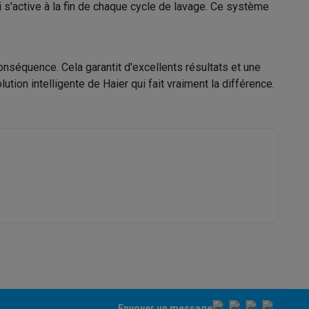
 s'active à la fin de chaque cycle de lavage. Ce système
s Playstation
nséquence. Cela garantit d'excellents résultats et une
o Switch
ion intelligente de Haier qui fait vraiment la différence.
lité virtuelle
SimRacing
Manettes gaming smartphones
Accessoi
rs de fumée
AirTags & traceurs GPS
sine connectés
sonne connectés
Brosses à dents électriques connectées
Babyp
Envoyer un message