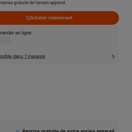
 reprise gratuite de l'ancien appareil
s
Tables de cuisson électriques
Accessoires
Acheter maintenant
s
ander en ligne
onible dans 1 magasin
d'aspirateur
Accessoires
es
Accessoires
osition et socles
Étendoirs à linge
Reprise gratuite de votre ancien appareil