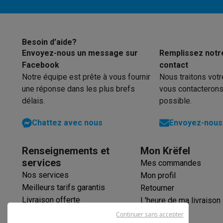
Éco-chèques
Départ ou fin différés
Éco-chèques info
Tous les produits éco
Toutes les promot
Délai max. fin ou départ différé
Reconditionné
Smartphones reconditionnés
Tablettes reconditionnés
Ordi
Besoin d’aide?
Dosage du détergent
Ménage
Envoyez-nous un message sur
Remplissez notr
Facebook
contact
Machines à laver avec des éco-chèques
Sèche-linge ave
Notre équipe est prête à vous fournir
Nous traitons vot
Petits appareils de cuisine
une réponse dans les plus brefs
vous contacterons
Petits appareils de cuisine avec des éco-chèques
Machin
délais.
possible.
Grands appareils de cuisine
Lave-vaisselle avec des éco-chèques
Réfrigerateurs ave
Chattez avec nous
Envoyez-nous 
Climatiseurs
Climatiseurs avec des éco-chèques
Renseignements et
Mon Krëfel
TV & audio
services
Mes commandes
TV avec des éco-cheques
Enceintes Bluetooth avec des 
Multimédie & téléphonie
Nos services
Mon profil
Meilleurs tarifs garantis
Smartphones avec des éco-cheques
Tablettes avec des 
Retourner
En route
Livraison offerte
L'heure de ma livraison
Trottinettes électriques avec des éco-chèques
Garantie prolongée
Continuer sans accepter