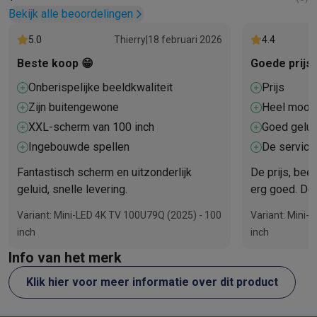
Bekijk alle beoordelingen
5.0
Thierry
|
18 februari 2026
4.4
Beste koop 😁
Goede prijs
Onberispelijke beeldkwaliteit
Prijs
Zijn buitengewone
Heel mooie
XXL-scherm van 100 inch
Goed gelui
Ingebouwde spellen
De service
Fantastisch scherm en uitzonderlijk
De prijs, beel
geluid, snelle levering.
erg goed. De 
licht.
Variant: Mini-LED 4K TV 100U79Q (2025) - 100
Variant: Mini-
inch
inch
Info van het merk
Klik hier voor meer informatie over dit product