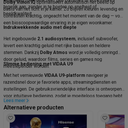
Dolby Vision IQ
optimaliseert automatisch het beeld op
Info & acties
tegelijk aan, zonder in te boeten op snelheid of
basis van het licht in je kamer. Zo blijven kleuren levendig en
Solden
Alle soldendeals
Solden op groot elektro
Solden op klein
beeldkwaliteit.
contrasten krachtig, ongeacht het moment van de dag — voor
Acties
Deals van het moment
Promoties
Cashbacks
Solden
Black
een bioscoopwaardige ervaring in je eigen woonkamer.
Daarom Krëfel
Gratis levering
Laagste prijsgarantie
Persoonlijke
Indrukwekkende audio met diepte
Installatie aan huis
Groot elektro installatie
Inbouw installatie
TV 
Het ingebouwde
2.1 audiosysteem
, inclusief subwoofer,
Betalingsmogelijkheden
Gift card
Ecocheques
Kopen op afbetal
levert een krachtig geluid met rijke bassen en heldere
Klantenservice
Herstelling van je toestel
Controleer jouw leveri
stemmen. Dankzij
Dolby Atmos
word je volledig omringd
Groot elektro & inbouw
Vind jouw ideale wasmachine
Welke kook
door geluid, waardoor films, series en games nog
Klein elektro
Beauty & gezondheid
Huishouden
Keuken
Meer...
Slimme bediening met VIDAA U9
meeslepender worden.
Beeld & Geluid
Kies jouw ideale TV
Een speaker voor elke situa
Met het vernieuwde
VIDAA U9-platform
navigeer je
Sport & Ontspanning
Hoe kies je een smartwatch?
Hoe kies je 
razendsnel door je favoriete apps, streamingdiensten en
Outlet
instellingen. De gebruiksvriendelijke interface is ontworpen
Outlet
Alle outlet deals
Outlet multimedia & telefonie
Outlet groo
voor intuïtieve bediening, zodat je moeiteloos toegang hebt
Lees meer
tot alles wat je wilt kijken — zonder gedoe.
Alternatieve producten