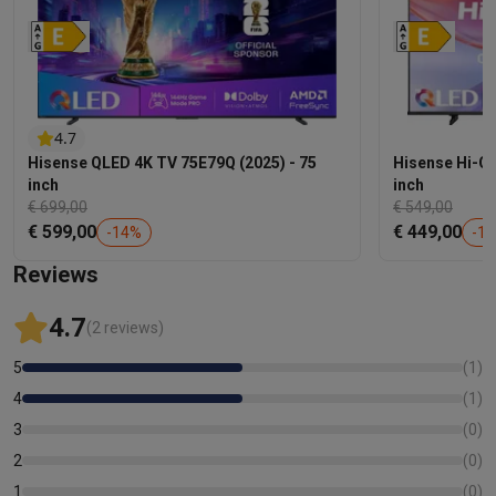
4.7
Hisense QLED 4K TV 75E79Q (2025) - 75
Hisense Hi-QL
inch
inch
€ 699,00
€ 549,00
€ 599,00
€ 449,00
-
14
%
-
18
Reviews
4.7
(2 reviews)
5
(
1
)
4
(
1
)
3
(
0
)
2
(
0
)
1
(
0
)