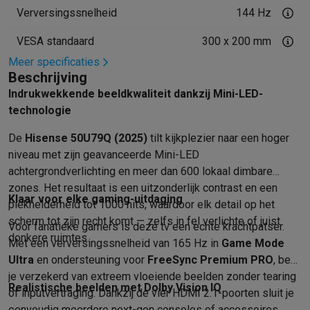
Info ecocheques
Alle eco producten
Alle eco promoties
Verversingssnelheid
144 Hz
Refurbished
Refurbished smartphones
Refurbished tablets
Refurbished lap
VESA standaard
300 x 200 mm
Huishouden
Meer specificaties
Wasmachines met ecocheques
Droogkasten met ecocheques
Beschrijving
Kleine keukentoestellen
Indrukwekkende beeldkwaliteit dankzij Mini-LED-
Kleine keukentoestellen met ecocheques
Koffiemachines met
technologie
Grote keukentoestellen
Vaatwassers met ecocheques
Koelkasten met ecocheques
Die
De
Hisense 50U79Q (2025)
tilt kijkplezier naar een hoger
Airco
niveau met zijn geavanceerde Mini-LED
achtergrondverlichting en meer dan 600 lokaal dimbare
Airco's met ecocheques
TV & audio
zones. Het resultaat is een uitzonderlijk contrast en een
Klaar voor elke gaming-uitdaging
piekhelderheid tot 1000 nits, waardoor elk detail op het
TV met ecocheques
Bluetooth speakers met ecocheques
Kopt
scherm tot zijn recht komt — zelfs in fel verlichte of juist
Multimedia & telefonie
Voor fanatieke gamers is deze tv een echte krachtpatser.
donkere ruimtes.
Smartphones met ecocheques
Tablets met ecocheques
Laptop
Met een verversingssnelheid van 165 Hz in
Game Mode
Transport
Ultra
en ondersteuning voor
FreeSync Premium PRO
, ben
Elektrische steps met ecocheques
je verzekerd van extreem vloeiende beelden zonder tearing
Realistische beelden met Dolby Vision IQ
Eco initiatieven
of inputvertraging. Dankzij de vier HDMI 2.1-poorten sluit je
Impact
Energie besparen
Recycleer je oud elektro
eenvoudig meerdere next-gen consoles of accessoires