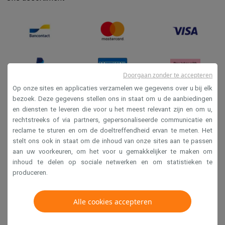
Doorgaan zonder te accepteren
Op onze sites en applicaties verzamelen we gegevens over u bij elk
bezoek. Deze gegevens stellen ons in staat om u de aanbiedingen
en diensten te leveren die voor u het meest relevant zijn en om u,
Verkoopsvoorwaarden
rechtstreeks of via partners, gepersonaliseerde communicatie en
Privacy
reclame te sturen en om de doeltreffendheid ervan te meten. Het
stelt ons ook in staat om de inhoud van onze sites aan te passen
Disclaimer
aan uw voorkeuren, om het voor u gemakkelijker te maken om
Cookies
inhoud te delen op sociale netwerken en om statistieken te
produceren.
Krëfel NV - Steenstraat 44 - Industriezone 4 "T Sas",
Alle cookies accepteren
1851 Humbeek, België
BTW BE 0400.673.544