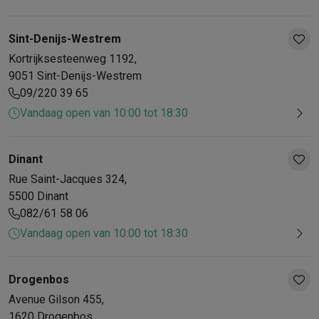
Solden
Alle soldendeals
Solden op groot elektro
Solden op klein
Acties
Deals van het moment
Promoties
Cashbacks
Solden
Black
Sint-Denijs-Westrem
Daarom Krëfel
Gratis levering
Laagste prijsgarantie
Persoonlijke
Kortrijksesteenweg
1192
,
Installatie aan huis
Groot elektro installatie
Inbouw installatie
TV 
9051
Sint-Denijs-Westrem
Betalingsmogelijkheden
Gift card
Ecocheques
Kopen op afbetal
09/220 39 65
Klantenservice
Herstelling van je toestel
Controleer jouw leveri
Vandaag open van 10:00 tot 18:30
Groot elektro & inbouw
Vind jouw ideale wasmachine
Welke kook
Klein elektro
Beauty & gezondheid
Huishouden
Keuken
Meer...
Beeld & Geluid
Kies jouw ideale TV
Een speaker voor elke situa
Dinant
Sport & Ontspanning
Hoe kies je een smartwatch?
Hoe kies je 
Rue Saint-Jacques
324
,
Outlet
5500
Dinant
Outlet
Alle outlet deals
Outlet multimedia & telefonie
Outlet groo
082/61 58 06
Vandaag open van 10:00 tot 18:30
Drogenbos
Avenue Gilson
455
,
1620
Drogenbos