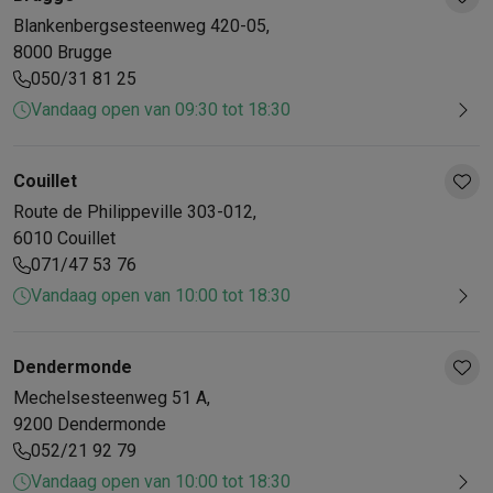
Refurbished
Blankenbergsesteenweg
420-05
,
Refurbished smartphones
Refurbished tablets
Refurbished lap
8000
Brugge
Huishouden
050/31 81 25
Wasmachines met ecocheques
Droogkasten met ecocheques
Kleine keukentoestellen
Vandaag open van 09:30 tot 18:30
Kleine keukentoestellen met ecocheques
Koffiemachines met
Grote keukentoestellen
Couillet
Vaatwassers met ecocheques
Koelkasten met ecocheques
Die
Route de Philippeville
303-012
,
Airco
6010
Couillet
Airco's met ecocheques
071/47 53 76
TV & audio
Vandaag open van 10:00 tot 18:30
TV met ecocheques
Bluetooth speakers met ecocheques
Kopt
Multimedia & telefonie
Smartphones met ecocheques
Tablets met ecocheques
Laptop
Dendermonde
Transport
Mechelsesteenweg
51 A
,
Elektrische steps met ecocheques
9200
Dendermonde
Eco initiatieven
052/21 92 79
Impact
Energie besparen
Recycleer je oud elektro
Vandaag open van 10:00 tot 18:30
Info & acties