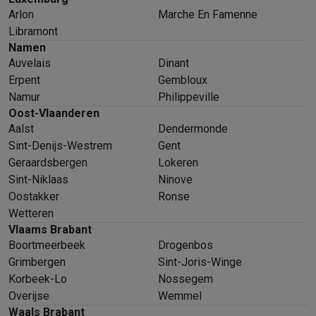
Arlon
Marche En Famenne
Libramont
Namen
Auvelais
Dinant
Erpent
Gembloux
Namur
Philippeville
Oost-Vlaanderen
Aalst
Dendermonde
Sint-Denijs-Westrem
Gent
Geraardsbergen
Lokeren
Sint-Niklaas
Ninove
Oostakker
Ronse
Wetteren
Vlaams Brabant
Boortmeerbeek
Drogenbos
Grimbergen
Sint-Joris-Winge
Korbeek-Lo
Nossegem
Overijse
Wemmel
Waals Brabant