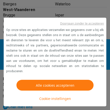
Bierges
Waterloo
West-Vlaanderen
Brugge
Ieper
Knokke
Maldegem
Doorgaan zonder te accepteren
Oostende
Veurne
Op onze sites en applicaties verzamelen we gegevens over u bij elk
Wevelgem
bezoek. Deze gegevens stellen ons in staat om u de aanbiedingen
en diensten te leveren die voor u het meest relevant zijn en om u,
rechtstreeks of via partners, gepersonaliseerde communicatie en
reclame te sturen en om de doeltreffendheid ervan te meten. Het
Stuur bericht
stelt ons ook in staat om de inhoud van onze sites aan te passen
aan uw voorkeuren, om het voor u gemakkelijker te maken om
inhoud te delen op sociale netwerken en om statistieken te
produceren.
Heb je hulp nodig?
Stuur een bericht via Facebook
Alle cookies accepteren
Ons team staat klaar om je zo snel mogelijk verder te
helpen.
Cookie-instellingen
Chat met ons