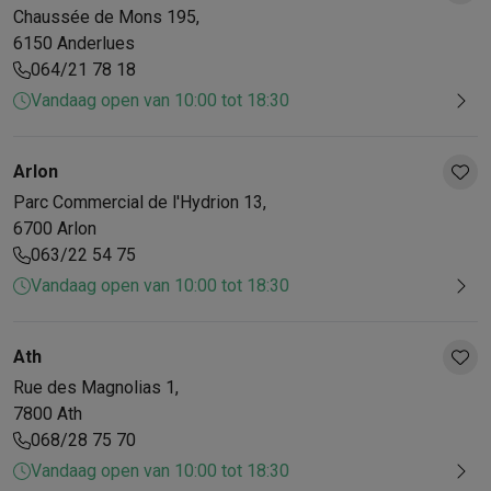
Chaussée de Mons
195
,
Mondhygiëne
Elektrische tandenborstels
Opzetborstels
Waterf
6150
Anderlues
Scheren
Elektrische scheerapparaten
Baardtrimmers
Multigroo
064/21 78 18
Lichaamsontharing
IPL ontharing
Epilators
Ladyshaves
Vandaag open van 10:00 tot 18:30
Beauty
Gelaatsverzorging
LED Maskers
Spiegels
Hand & voetve
Massage
Voetmassage
Massagestoelen
Nek & schoudermass
Gezondheid
Personenweegschalen
Bloeddrukmeters
Elektrosti
Arlon
Voor de baby
Babyfoons
Borstkolven
Flessenwarmers
Aerosols
Parc Commercial de l'Hydrion
13
,
TV, audio & foto
6700
Arlon
TV & beamers
TV
TV's met soundbar
2026 TV
LG TV
Samsung TV
063/22 54 75
Randapparatuur TV
Soundbars
Home cinema
Versterkers
Medias
Vandaag open van 10:00 tot 18:30
Hoofdtelefoons & oortjes
Koptelefoons
Draadloze koptelefoo
Speakers
Speakers
Bluetooth speakers
Smart speakers
Party s
Muziek in huis
Radio's & wekkers
Platenspelers
Hifi-ketens
Ath
Navigatie
Dashcams
GPS
Coyote
GPS accessoires
Rue des Magnolias
1
,
TV & audio accessoires
Steunen
Kabels
Draagbare mediaspele
7800
Ath
Fototoestellen
Digitale camera's
Instant camera's
Canon camera'
068/28 75 70
Video
GoPro
Action cams
Drones
Camcorder
Vandaag open van 10:00 tot 18:30