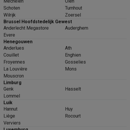
Mechelen
Olen
Schoten
Turnhout
Wilrijk
Zoersel
Brussel Hoofdstedelijk Gewest
Anderlecht Megastore
Auderghem
Evere
Henegouwen
Anderlues
Ath
Couillet
Enghien
Froyennes
Gosselies
La Louvière
Mons
Mouscron
Limburg
Genk
Hasselt
Lommel
Luik
Hannut
Huy
Liège
Rocourt
Verviers
Luxemburg