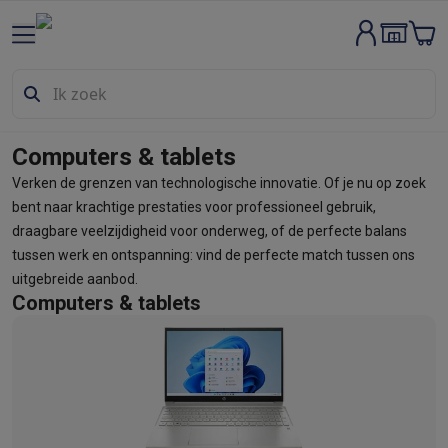
Groot elektro & inbouw
Wassen & drogen
Wasmachines
Droogkasten
Wasmachine en d
Vaatwassers
Vaatwassers
Inbouw vaatwassers
Vrijstaande va
Koelen & vriezen
Koelkasten
Inbouw koelkasten
Vrijstaande ko
Inbouwtoestellen
Inbouw vaatwassers
Inbouw ovens
Inbouw ko
Computers & tablets
Ovens & microgolfovens
Ovens
Microgolfovens
Verken de grenzen van technologische innovatie. Of je nu op zoek
Kookplaten
Kookplaten
Inductiekookplaten
Keramische kookpla
bent naar krachtige prestaties voor professioneel gebruik,
Dampkappen
Dampkappen
draagbare veelzijdigheid voor onderweg, of de perfecte balans
Fornuizen
Fornuizen
Gemengde fornuizen
Elektrische fornuizen
tussen werk en ontspanning: vind de perfecte match tussen ons
Kleine inbouwtoestellen
Warmhoudlades
Espresso- & koffiema
uitgebreide aanbod.
Kleine keukenapparaten
Computers & tablets
Koffie
Koffiemachines
Volautomatische koffiemachines
Espress
Ontbijt
Waterkokers
Broodroosters
Broodbakmachines
Snijmach
Frituren & grillen
Airfryers
Friteuses
Grills
TeppanYaki
Croque mon
Robots & mixers
Keukenmachines
Keukenrobots
Mixers
Blende
Koken & stomen
Multicookers
Rijst- en stoomkokers
Waterkoke
Fun cooking
Gourmet toestellen
Fondue
Raclette
TeppanYaki
Piz