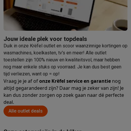
Mondhygiëne
Elektrische tandenborstels
Opzetborstels
Waterf
Scheren
Elektrische scheerapparaten
Baardtrimmers
Multigroo
Lichaamsontharing
IPL ontharing
Epilators
Ladyshaves
Beauty
Gelaatsverzorging
LED Maskers
Spiegels
Hand & voetve
Massage
Voetmassage
Massagestoelen
Nek & schoudermass
Jouw ideale plek voor topdeals
Gezondheid
Personenweegschalen
Bloeddrukmeters
Elektrosti
Duik in onze Krëfel outlet en scoor waanzinnige kortingen op
Voor de baby
Babyfoons
Borstkolven
Flessenwarmers
Aerosols
wasmachines, koelkasten, tv's en meer! Alle outlet
TV, audio & foto
toestellen zijn 100% nieuw en kwaliteitsvol, maar hebben
TV & beamers
TV
TV's met soundbar
2026 TV
LG TV
Samsung TV
nog maar enkele stuks op voorraad. Je kan dus best geen
Randapparatuur TV
Soundbars
Home cinema
Versterkers
Medias
tijd verliezen, want op = op!
Hoofdtelefoons & oortjes
Koptelefoons
Draadloze koptelefoo
Vraag je je af of
onze Krëfel service en garantie
nog
Speakers
Speakers
Bluetooth speakers
Smart speakers
Party s
altijd gegarandeerd zijn? Daar mag je zeker van zijn! Je
Muziek in huis
Radio's & wekkers
Platenspelers
Hifi-ketens
kan dus zonder zorgen op zoek gaan naar dé perfecte
deal.
Navigatie
Dashcams
GPS
Coyote
GPS accessoires
TV & audio accessoires
Steunen
Kabels
Draagbare mediaspele
Alle outlet deals
Fototoestellen
Digitale camera's
Instant camera's
Canon camera'
Video
GoPro
Action cams
Drones
Camcorder