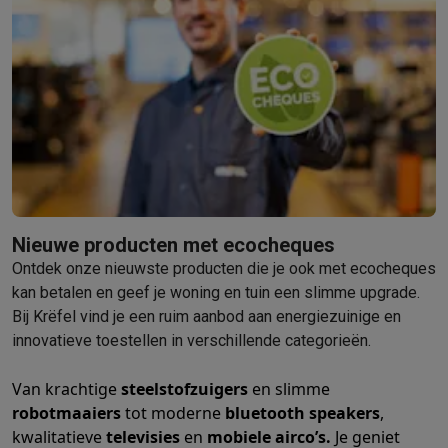
Info ecocheques
Alle eco producten
Alle eco promoties
Refurbished
Refurbished smartphones
Refurbished tablets
Refurbished lap
Huishouden
Wasmachines met ecocheques
Droogkasten met ecocheques
Kleine keukentoestellen
Kleine keukentoestellen met ecocheques
Koffiemachines met
Grote keukentoestellen
Vaatwassers met ecocheques
Koelkasten met ecocheques
Die
Airco
Nieuwe producten met ecocheques
Airco's met ecocheques
Ontdek onze nieuwste producten die je ook met ecocheques
TV & audio
kan betalen en geef je woning en tuin een slimme upgrade.
TV met ecocheques
Bluetooth speakers met ecocheques
Kopt
Bij Krëfel vind je een ruim aanbod aan energiezuinige en
Multimedia & telefonie
innovatieve toestellen in verschillende categorieën.
Smartphones met ecocheques
Tablets met ecocheques
Laptop
Transport
Van krachtige
steelstofzuigers
en slimme
Elektrische steps met ecocheques
robotmaaiers
tot moderne
bluetooth speakers
,
Eco initiatieven
kwalitatieve
televisies
en
mobiele airco’s.
Je geniet
Impact
Energie besparen
Recycleer je oud elektro