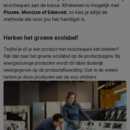
ecocheques aan de kassa. Afrekenen is mogelijk met
Mondhygiëne
Elektrische tandenborstels
Opzetborstels
Waterf
Pluxee, Monizze of Edenred
, zo kies je altijd de
Scheren
Elektrische scheerapparaten
Baardtrimmers
Multigroo
methode die voor jou het handigst is.
Lichaamsontharing
IPL ontharing
Epilators
Ladyshaves
Beauty
Gelaatsverzorging
LED Maskers
Spiegels
Hand & voetve
Massage
Voetmassage
Massagestoelen
Nek & schoudermass
Herken het groene ecolabel!
Gezondheid
Personenweegschalen
Bloeddrukmeters
Elektrosti
Twijfel je of je een product met ecocheques kan betalen?
Voor de baby
Babyfoons
Borstkolven
Flessenwarmers
Aerosols
Kijk dan naar het groene ecolabel op de productpagina. Bij
TV, audio & foto
energiezuinige producten wordt dit label duidelijk
TV & beamers
TV
TV's met soundbar
2026 TV
LG TV
Samsung TV
weergegeven op de productafbeelding. Ook in de winkel
Randapparatuur TV
Soundbars
Home cinema
Versterkers
Medias
herken je deze producten aan de eco-stickers.
Hoofdtelefoons & oortjes
Koptelefoons
Draadloze koptelefoo
Speakers
Speakers
Bluetooth speakers
Smart speakers
Party s
Muziek in huis
Radio's & wekkers
Platenspelers
Hifi-ketens
Navigatie
Dashcams
GPS
Coyote
GPS accessoires
TV & audio accessoires
Steunen
Kabels
Draagbare mediaspele
Fototoestellen
Digitale camera's
Instant camera's
Canon camera'
Video
GoPro
Action cams
Drones
Camcorder