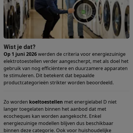
Foto accessoires
Cameratassen
Flitsers & filters
SD-kaarten
Sta
Telefonie & smartwatches
GSM's
Smartphones
Apple iPhone
Samsung smartphones
GSM’s
Refurbished
Refurbished smartphones
BuyBack
GSM bescherming
iPhone hoesjes
Samsung hoesjes
Alle hoesj
Smartwatches
Smartwatches
Activity Trackers
Bandjes
Opladers
GSM opladers
Opladers en kabels
Draadloze opladers
USB-C k
Wist je dat?
GSM accessoires
AirTags & GPS trackers
Draadloze oortjes
GS
Op 1 juni 2026
werden de criteria voor energiezuinige
Vaste telefoons
Vaste telefoons
Walkie talkies
Babyfoons
elektrotoestellen verder aangescherpt, met als doel het
Computers & tablets
gebruik van nog efficiëntere en duurzamere apparaten
Computers
Laptops
Gaming laptops
Apple MacBook
Windows la
te stimuleren. Dit betekent dat bepaalde
Randapparatuur IT
Muizen
Toetsenborden
Webcams
PC speaker
productcategorieën strikter worden beoordeeld.
Tablets & e-readers
Tablets
Apple iPad
Samsung Galaxy Tab
Tab
Printen
Printers
Inktpatronen & papier
Cricut
Zo worden
koeltoestellen
met energielabel D niet
Netwerk & wifi
Routers & access points
Powerline & Wi-Fi adap
langer toegelaten binnen het aanbod dat met
Geheugen & opslag
Externe harde schijven
SSD
USB-sticks
SD-k
ecocheques kan worden aangekocht. Enkel
Software
Windows & Microsoft Office
Anti-Virus
Overige softwa
energiezuinige modellen blijven dus beschikbaar
Toebehoren IT
Opladers & kabels
Tassen & sleeves
Steunen
Mu
binnen deze categorie. Ook voor huishoudelijke