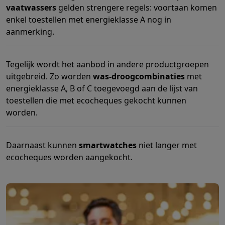
Gaming
vaatwassers
gelden strengere regels: voortaan komen
PlayStation
PlayStation 5
PS5 games
PS4 games
Playstation co
enkel toestellen met energieklasse A nog in
Nintendo
Nintendo Switch 2
Nintendo Switch games
Nintendo Sw
aanmerking.
Xbox
Xbox games
Xbox controllers
Xbox headsets
Xbox access
PC gaming
Gaming laptops
Gaming PC
Gaming monitors
Gaming
Tegelijk wordt het aanbod in andere productgroepen
Gaming setup
Gaming headsets
Gaming microfoons
Gamingstoe
uitgebreid. Zo worden
was-droogcombinaties
met
Gaming consoles
energieklasse A, B of C toegevoegd aan de lijst van
Smart home & devices
toestellen die met ecocheques gekocht kunnen
Smartwatches
Smartwatches
Activity Trackers
Bandjes
Opladers
worden.
Mobiliteit
Elektrische steps
Dashcams
GPS
Coyote
Elektrische 
Veiligheid & bescherming
Bewakingscamera's
Alarmsystemen
B
Contactloos betalen
Betaalterminals
Accessoires SumUp
Daarnaast kunnen
smartwatches
niet langer met
Omgeving & comfort
Verlichting
Plug & play zonnepanelen
Voice
ecocheques worden aangekocht.
Entertainment
Smart TV
Smart speakers
Google TV Streamer
App
Keuken
Slimme koelkasten
Slimme vaatwassers
Slimme espre
Huishouden & gezondheid
Slimme wasmachines
Slimme droog
Eco producten
Ecocheques