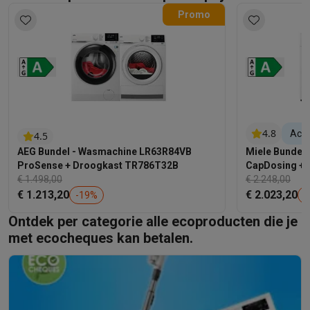
Promo
4.8
Acti
4.5
AEG Bundel - Wasmachine LR63R84VB
Miele Bundel
ProSense + Droogkast TR786T32B
CapDosing + 
€ 1.498,00
EcoSpeed
€ 2.248,00
€ 1.213,20
€ 2.023,20
-
19
%
-
Ontdek per categorie alle ecoproducten die je
met ecocheques kan betalen.