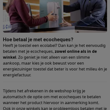
Barbecues
Elektrische barbecues
Houtskoolbarbecues
Gasbarb
Koude dranken
Juicers
Bruiswatermachines
Waterfilterkannen
Wa
Kookgerei
Pannen
Kookpotten
Keukenweegschalen
Vacuümtoest
Desserts
Wafelijzers
Ijsmachines
Pannenkoekenmakers
Divers
Smart garden
Binnentuin
Kruiden
Compost machines
Accessoire
Huishouden & airco
Hoe betaal je met ecocheques?
Stofzuigen
Stofzuigers
Robotstofzuigers
Steelstofzuigers
Sled
Heeft je toestel een ecolabel? Dan kan je het eenvoudig
Robots
Robotstofzuigers
Dweilrobots
Robotmaaiers
Zwembadr
betalen met je ecocheques,
zowel online als in de
Schoonmaken
Vloerreinigers
Stoomreinigers
Tapijtreinigers
Hoge
winkel
. Zo geniet je niet alleen van een slimme
Strijken
Stoomgenerators
Strijkijzers
Kledingstomers
Actieve str
aankoop, maar kies je ook bewust voor een
Naaien
Naaimachines
Accessoires
energiezuiniger toestel dat beter is voor het milieu én je
Verkoelen
Mobiele airco’s
Aircoolers
Ventilators
Accessoires
energiefactuur.
Luchtbehandeling
Luchtreinigers
Luchtbevochtigers
Luchtontvoc
Verwarmen
Elektrische verwarming
Elektrische dekens
Tijdens het afrekenen in de webshop krijg je
Wassen & drogen
Wasmachines
Droogkasten
Wasmachine en d
automatisch de optie om met ecocheques te betalen
Huisdieren
Automatische voerbak
Automatische kattenbak
Huis
wanneer het product hiervoor in aanmerking komt.
Beauty & gezondheid
Ook in onze winkels kan je probleemloos betalen met je
Haarverzorging
Haardrogers
Stijltangen
Krultangen
Föhnborstels