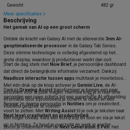
Refurbished
Gewicht
482 gr
Refurbished smartphones
Refurbished tablets
Refurbished lap
Meer specificaties
Huishouden
Beschrijving
Wasmachines met ecocheques
Droogkasten met ecocheques
Het gemak van AI op een groot scherm
Kleine keukentoestellen
Kleine keukentoestellen met ecocheques
Koffiemachines met
Ontdek de kracht van Galaxy AI met de allereerste
3nm AI-
Grote keukentoestellen
geoptimaliseerde processor
in de Galaxy Tab Series.
Vaatwassers met ecocheques
Koelkasten met ecocheques
Die
Deze slimme technologie is volledig afgestemd op het
Airco
grote display, waardoor jij productiever werkt dan ooit.
Start de dag sterk met
Now Brief
, je persoonlijke dashboard
Airco's met ecocheques
dat direct de belangrijkste informatie verzamelt. Dankzij
TV & audio
Naadloze interactie tussen apps
multitask je moeiteloos.
TV met ecocheques
Bluetooth speakers met ecocheques
Kopt
Met één druk op de knop activeer je
Gemini Live
, de AI-
Multimedia & telefonie
Dankzij
Drawing Assist
transformeer je binnen een paar
assistent voor al jouw vragen. Hiermee krijg je in real-time
Smartphones met ecocheques
Tablets met ecocheques
Laptop
seconden een ruwe schets tot een supertoffe AI-afbeelding.
informatie door bijvoorbeeld je scherm te delen en een
Transport
Bewaar ‘m daarna eenvoudig in
Notities
om je creativiteit
vloeiend gesprek te voeren.
Elektrische steps met ecocheques
voort te zetten. Met
Writing Assist
til je ook je teksten naar
Eco initiatieven
Next level creativiteit en productiviteit
een hoger niveau. Kies een schrijfstijl en toon en sla je tekst
Impact
Energie besparen
Recycleer je oud elektro
op in Notities. Zo houd je overzicht én werk je sneller.
Boost je creativiteit met de
Next Generation S Pen
. Het
Info & acties