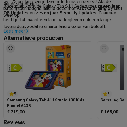
wel 23 uur lang van je favoriete films en series! Als de
super smooth uit.
Bovendien komt de Galaxy Tab S11 Series met
zeven jaar
batterij toch leeg is laad je deze met
Fast Charging
pijlsnel
OS Updates
én
zeven jaar Security Updates
. Daarmee
weer op.
heeft je Tab naast een lang batterijleven ook een lange
levensduur, zodat je er jarenlang plezier van beleeft.
Lees meer
Alternatieve producten
5
5
Samsung Galaxy Tab A11 Studio 100 Kids
Samsung Galax
Bundel 64GB
€ 219,00
€ 168,00
Reviews