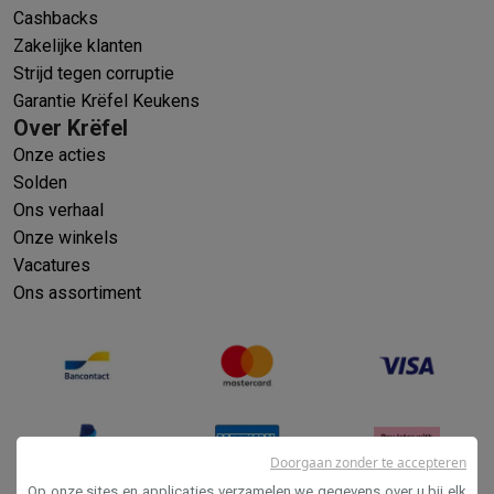
Cashbacks
Zakelijke klanten
Strijd tegen corruptie
Garantie Krëfel Keukens
Over Krëfel
Onze acties
Solden
Ons verhaal
Onze winkels
Vacatures
Ons assortiment
Doorgaan zonder te accepteren
Op onze sites en applicaties verzamelen we gegevens over u bij elk