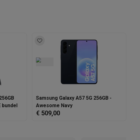
7.6 mm
Galaxy S24
USB C
teKt
 256GB
Samsung Galaxy A57 5G 256GB -
S
E bundel
Awesome Navy
A
ires
€ 509,00
€
51006299