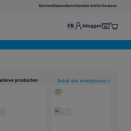
Merken
Klantendienst
Garantie Krëfel Keukens
FR
Inloggen
kels
Droogrekken
s
 microgolfovens
Inbouw wasmachines
ten
natieve producten
Bekijk alle smartphones
o
Koffiezetapparaten
Koffie, capsules & pads
Accessoires