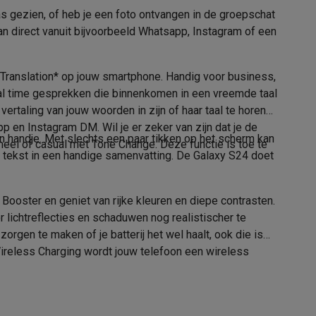
as gezien, of heb je een foto ontvangen in de groepschat
2024
kan direct vanuit bijvoorbeeld Whatsapp, Instagram of een
Januari
alaxy Fold8
l Translation* op jouw smartphone. Handig voor business,
 real time gesprekken die binnenkomen in een vreemde taal
alaxy Flip8 & Fold8 (Ultra) hoesjes
ertaling van jouw woorden in zijn of haar taal te horen
p en Instagram DM. Wil je er zeker van zijn dat je de
een handje. Met slechts een paar tikken op het scherm kan
rmeel of casual met Tone Change. Deze functie is toe te
n tekst in een handige samenvatting. De Galaxy S24 doet
Nano SIM
Nano SIM
Booster en geniet van rijke kleuren en diepe contrasten.
r lichtreflecties en schaduwen nog realistischer te
M-kaart?
lers
rgen te maken of je batterij het wel haalt, ook die is
 Wireless Charging wordt jouw telefoon een wireless
g)
0.9 W/kg
C (0,8 < 1,2 W/kg)