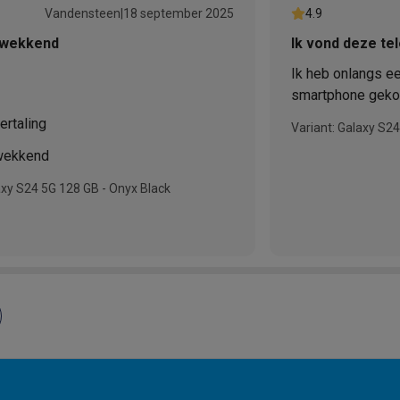
Vandensteen
|
18 september 2025
4.9
Merk
gwekkend
Ik vond deze tel
EAN
Ik heb onlangs 
smartphone gekoch
Verkoperscode
geweldig! Het ont
ertaling
Variant: Galaxy S24
het toestel ligt 
wekkend
scherm met hoge 
kleuren en uitste
axy S24 5G 128 GB - Onyx Black
naar video's en 
prestaties zijn u
processor en vol
snel en soepel. H
moeiteloos, wat e
gebruik. De camer
zijn helder en ged
zijn schitterend. 
indrukwekkend; hi
dag mee, zelfs bi