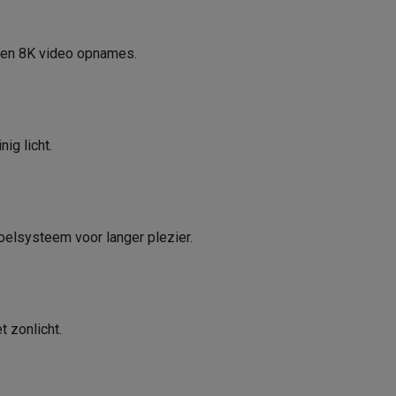
Super Fast charging
Wireless Power Sharing
 en 8K video opnames.
8K Ultra HD
 laptops
BuyBack
Oplaadvermogen met kabel (
4K Ultra HD
Draadloos oplaadvermogen (
ques
Stofzuigers met ecocheques
Strijkijzers met ecocheques
Ste
ig licht.
Wired Power Sharing (C2C)
 met ecocheques
Bruiswatertoestellen met ecocheques
Waterfilt
Omgekeerd draadloos oplaad
s
Diepvriezers met ecocheques
Ovens met ecocheques
Fornuiz
(W)
oelsysteem voor langer plezier.
Ontwerp
3 x
Kleur
Koptelefoons met ecocheques
Oortjes met ecocheques
Platensp
Gewicht (gr)
5G
t zonlicht.
ptops met ecocheques
Monitors met ecocheques
Powerbanks m
Breedte (mm)
Hoogte (mm)
5.3