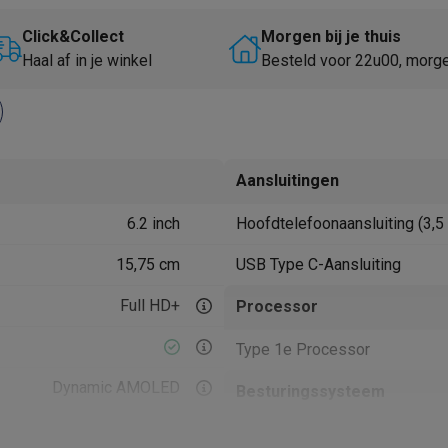
Huisdierverzorging
GPS trackers dieren
Click&Collect
Morgen bij je thuis
tels
Multistylers
Krulspelden
Haal af in je winkel
Besteld voor 22u00, morg
terflossers
groomers
Tondeuses
Scheerkoppen
Accessoires
etverzorging
Accessoires
massage
Massage guns
Aansluitingen
rostimulatie apparaten
Bloedcirculatie apparaten
Infraroodlampen
6.2 inch
Hoofdtelefoonaansluiting (3,
sols
Luchtbevochtigers
15,75 cm
USB Type C-Aansluiting
g TV
TCL TV
TV steunen
Beamers
diastreamers
DVD & Blu-Ray spelers
Full HD+
Processor
efoons
Oortjes
Draadloze oortjes
Sportoortjes
Type 1e Processor
ty speakers
s
Dynamic AMOLED
Besturingssysteem
120 Hz
pelers
Audio accessoires
OS