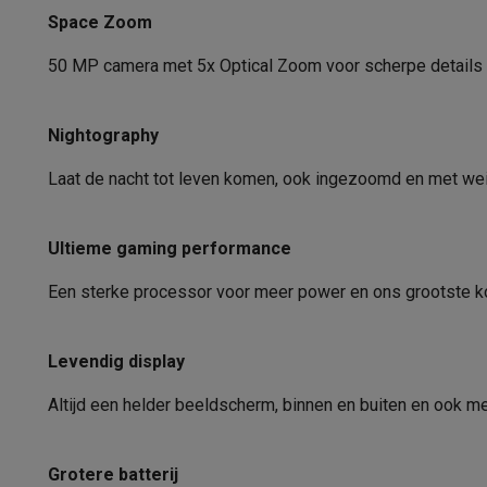
Ecocheques
Space Zoom
Flits Selfiecamera
Info ecocheques
Alle eco producten
Alle eco promoties
Refurbished
50 MP camera met 5x Optical Zoom voor scherpe details
Videokwaliteit
Refurbished smartphones
Refurbished tablets
Refurbished
Huishouden
Videokwaliteit selfiecamera
Nightography
Wasmachines met ecocheques
Droogkasten met ecoche
Kleine keukentoestellen
Autofocus
Laat de nacht tot leven komen, ook ingezoomd en met wein
Kleine keukentoestellen met ecocheques
Koffiemachines
Optische Beeldstabilisatie
Grote keukentoestellen
Ultieme gaming performance
Vaatwassers met ecocheques
Koelkasten met ecocheque
Optische Zoom
Airco
Een sterke processor voor meer power en ons grootste k
Airco's met ecocheques
Optische Zoom (#)
TV & audio
Verbindingen
TV met ecocheques
Bluetooth speakers met ecocheques
Levendig display
Multimedia & telefonie
Draadloos netwerk
Altijd een helder beeldscherm, binnen en buiten en ook me
Smartphones met ecocheques
Tablets met ecocheques
La
Transport
Bluetooth
Elektrische steps met ecocheques
Grotere batterij
Bluetooth-Versie