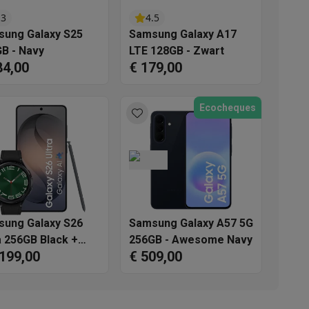
.3
4.5
ung Galaxy S25
Samsung Galaxy A17
B - Navy
LTE 128GB - Zwart
84,00
€ 179,00
Ecocheques
akken
Accessoires
ung Galaxy S26
Samsung Galaxy A57 5G
a 256GB Black +
256GB - Awesome Navy
.199,00
€ 509,00
h6 Classic LTE
el
kels
Droogrekken