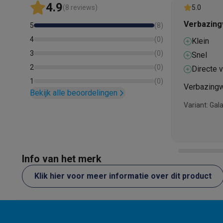
Elektronisch kompas
4.9
(8 reviews)
5.0
Gezichtsherkenning
Verbazin
5
(
8
)
4
(
0
)
Klein
3
(
0
)
Snel
2
(
0
)
Directe v
1
(
0
)
Verbazing
Bekijk alle beoordelingen
Variant: Gal
Info van het merk
Klik hier voor meer informatie over dit product