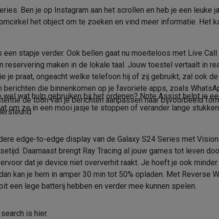
era's
Nikon camera's
Lenzen
ries. Ben je op Instagram aan het scrollen en heb je een leuke j
408 ppi
Introductiejaar
n omcirkel het object om te zoeken en vind meer informatie. Het 
en
Statieven & tripods
Action cam accessoires
2340 x 1080 px
Introductiemaand
1500 nits
SM’s met toetsen
Refurbished smartphones
iPhone 17
Samsung G
fs een stapje verder. Ook bellen gaat nu moeiteloos met Live Cal
AI
en reservering maken in de lokale taal. Jouw toestel vertaalt in
SIM-Kaart
hoesjes
Screenprotectors
iPhone 17 Hoesjes
Galaxy S26 hoesjes
G
e praat, ongeacht welke telefoon hij of zij gebruikt, zal ook de v
an berichten die binnenkomen op je favoriete apps, zoals WhatsAp
ders
128 GB
Dual SIM
je wel wat hulp gebruiken bij het ordenen? Note Assist helpt je 
sistentie de toon van je berichten aanpassen naar bijvoorbeeld fo
-C kabels
Lightning kabels
Powerbanks
mat om ze in een mooi jasje te stoppen of verander lange stukke
dersteund.
100 GB
es
GSM houders auto
Micro SD-kaarten
Overige accessoires
Type SIM-kaart
Type 2de SIM-kaart
eldere edge-to-edge display van de Galaxy S24 Series met Vision 
s laptops
Copilot+ pc
Chromebooks
Monitors
Desktops
nsetijd. Daarnaast brengt Ray Tracing al jouw games tot leven doo
8 GB
Micro SD in plaats van 2de SI
akers
PC headsets
Microfoons
Docking stations
Externe DVD spe
or dat je device niet oververhit raakt. Je hoeft je ook minder zo
b
Tablethoezen
E-readers
Accessoires
eg, dan kan je hem in amper 30 min tot 50% opladen. Met Reverse
Veiligheid
nooit een lege batterij hebben en verder mee kunnen spelen.
50 MP
Stralingswaarde - Hoofd (W/k
 adapters
Mesh Wi-Fi
Switches
Netwerkkabels
SD-kaarten
CD's & DVD's
search is hier.
f/1.8
Stralingscategorie - Hoofd