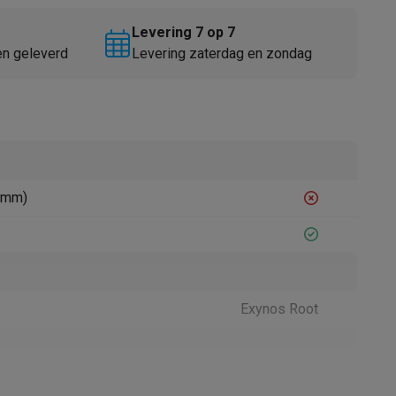
Levering 7 op 7
en geleverd
Levering zaterdag en zondag
Thermometers
Accessoires
5 mm)
Exynos Root
Android 14