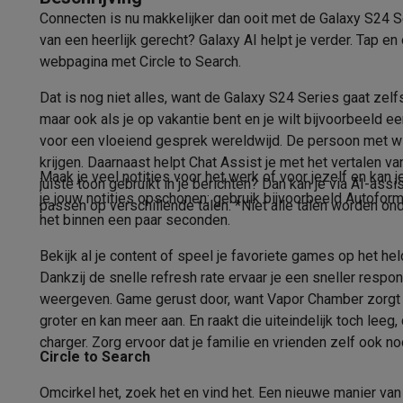
Fototoestellen
Digitale camera's
Instant camera's
Canon cam
Connecten is nu makkelijker dan ooit met de Galaxy S24 Se
Pixeldichtheid (ppi)
Video
GoPro
Action cams
Drones
Camcorder
van een heerlijk gerecht? Galaxy AI helpt je verder. Tap e
Foto accessoires
Cameratassen
Flitsers & filters
SD-kaart
Schermresolutie (px)
webpagina met Circle to Search.
Telefonie & smartwatches
Helderheid (nits)
GSM's
Smartphones
Apple iPhone
Samsung smartphones
G
Dat is nog niet alles, want de Galaxy S24 Series gaat zel
Refurbished
Refurbished smartphones
BuyBack
maar ook als je op vakantie bent en je wilt bijvoorbeeld e
Geheugen
GSM bescherming
iPhone hoesjes
Samsung hoesjes
Alle 
voor een vloeiend gesprek wereldwijd. De persoon met wie j
krijgen. Daarnaast helpt Chat Assist je met het vertalen v
Smartwatches
Smartwatches
Activity Trackers
Bandjes
Opla
Geheugen (GB)
Maak je veel notities voor het werk of voor jezelf en kan 
juiste toon gebruikt in je berichten? Dan kan je via AI-as
GSM opladers
Opladers en kabels
Draadloze opladers
USB
je jouw notities opschonen: gebruik bijvoorbeeld Autofor
passen op verschillende talen. *Niet alle talen worden on
Beschikbaar Intern Geheugen (GB)
GSM accessoires
AirTags & GPS trackers
Draadloze oortj
het binnen een paar seconden.
Vaste telefoons
Vaste telefoons
Walkie talkies
Babyfoons
Uitbreidbaar Geheugen
Computers & tablets
Bekijk al je content of speel je favoriete games op het h
Computers
Laptops
Gaming laptops
Apple MacBook
Window
Dankzij de snelle refresh rate ervaar je een sneller respo
RAM-Geheugen
Randapparatuur IT
Muizen
Toetsenborden
Webcams
PC spe
weergeven. Game gerust door, want Vapor Chamber zorgt ervo
Foto & Video
Tablets & e-readers
Tablets
Apple iPad
Samsung Galaxy Ta
groter en kan meer aan. En raakt die uiteindelijk toch le
charger. Zorg ervoor dat je familie en vrienden zelf ook 
Printen
Printers
Inktpatronen & papier
Cricut
Circle to Search
Resolutie Hoofdcamera (MP)
Netwerk & wifi
Routers & access points
Powerline & Wi-Fi
Geheugen & opslag
Externe harde schijven
SSD
USB-sticks
Omcirkel het, zoek het en vind het. Een nieuwe manier van 
Diafragma hoofdcamera (F)