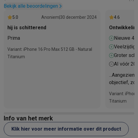
Bekijk alle beoordelingen
5.0
Anoniem
|
30 december 2024
4.6
hij is schitterend
Ontwikkelin
Prima
Nieuwe 48
groothoekf
Veelzijdig
Variant: iPhone 16 Pro Max 512 GB - Natural
het maken 
Groter sch
Titanium
tot de cam
AI vóór 20
...Aangezien h
objectief, zo
evolutie van 
Variant: iPhon
revolutie...d
Titanium
plaatsvinden..
Info van het merk
Klik hier voor meer informatie over dit product