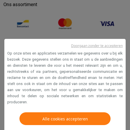
Ons assortiment
Doorgaan zonder te accepteren
Op onze sites en applicaties verzamelen we gegevens over u bij elk
bezoek. Deze gegevens stellen ons in staat om u de aanbiedingen
en diensten te leveren die voor u het meest relevant zijn en om u,
Verkoopsvoorwaarden
rechtstreeks of via partners, gepersonaliseerde communicatie en
reclame te sturen en om de doeltreffendheid ervan te meten. Het
Privacy
stelt ons ook in staat om de inhoud van onze sites aan te passen
Disclaimer
aan uw voorkeuren, om het voor u gemakkelijker te maken om
inhoud te delen op sociale netwerken en om statistieken te
Cookies
produceren.
Krëfel NV - Steenstraat 44 - Industriezone 4 "T Sas",
Alle cookies accepteren
1851 Humbeek, België