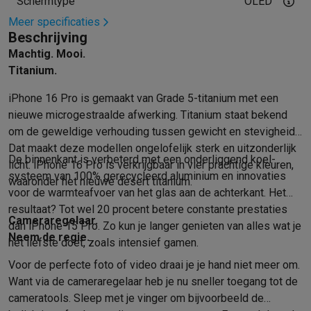
Schermtype
OLED
Info ecocheques
Alle eco producten
Alle eco promoties
Refurbished
Meer specificaties
Beschrijving
Refurbished smartphones
Refurbished tablets
Refurbished lap
Huishouden
Machtig. Mooi.
Wasmachines met ecocheques
Droogkasten met ecocheques
Titanium.
Kleine keukentoestellen
iPhone 16 Pro is gemaakt van Grade 5-titanium met een
Kleine keukentoestellen met ecocheques
Koffiemachines met
nieuwe micro­gestraalde afwerking. Titanium staat bekend
Grote keukentoestellen
om de geweldige verhouding tussen gewicht en stevigheid.
Vaatwassers met ecocheques
Koelkasten met ecocheques
Die
Dat maakt deze modellen ongelofelijk sterk en uitzonderlijk
Airco
De binnen­kant is verbeterd met een onderliggend koel­
licht. iPhone 16 Pro is verkrijgbaar in vier prachtige kleuren,
Airco's met ecocheques
systeem van 100% gerecycleerd aluminium en innovaties
waaronder het nieuwe desert titanium.
TV & audio
voor de warmte­afvoer van het glas aan de achter­kant. Het
TV met ecocheques
Bluetooth speakers met ecocheques
Kopt
resultaat? Tot wel 20 procent betere constante prestaties
Cameraregelaar.
Multimedia & telefonie
dan iPhone 15 Pro. Zo kun je langer genieten van alles wat je
Neem de regie.
Smartphones met ecocheques
Tablets met ecocheques
Laptop
het liefste doet, zoals intensief gamen.
Transport
Voor de perfecte foto of video draai je je hand niet meer om.
Elektrische steps met ecocheques
Want via de camera­regelaar heb je nu sneller toegang tot de
Eco initiatieven
camera­tools. Sleep met je vinger om bijvoorbeeld de
Impact
Energie besparen
Recycleer je oud elektro