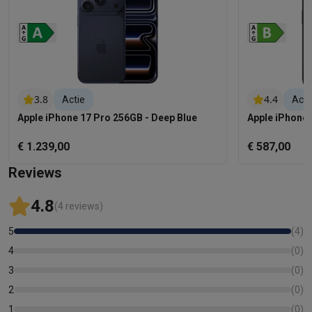
3.8
4.4
Actie
Acti
Apple iPhone 17 Pro 256GB - Deep Blue
Apple iPhone 
€ 1.239,00
€ 587,00
Reviews
4.8
(4 reviews)
5
(
4
)
4
(
0
)
3
(
0
)
2
(
0
)
1
(
0
)