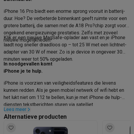
iPhone 16 Pro biedt een enorme sprong vooruit in batterij­
duur. Hoe? De verbeterde binnen­kant geeft ruimte voor een
grotere batterij, die samen met de A18 Pro?chip zorgt voor
ongekend energie­zuinige prestaties. Zelfs met zoveel
Klik er een nieuwe MagSafe-oplader aan vast en je iPhone
nieuwe mogelijkheden.
laadt nog sneller draadloos op – tot 25 W met een lichtnet­
adapter van 30 W of meer. Zo is je device in ongeveer 30
minuten weer tot 50% opgeladen.
In nood­gevallen komt
iPhone je te hulp.
iPhone is voorzien van veiligheids­features die levens
kunnen redden. Als je geen mobiel netwerk of wifi hebt en
het lukt niet om 112 te bellen, kun je met iPhone de hulp­
diensten tekst­berichten sturen via satelliet.
Lees meer
Alternatieve producten