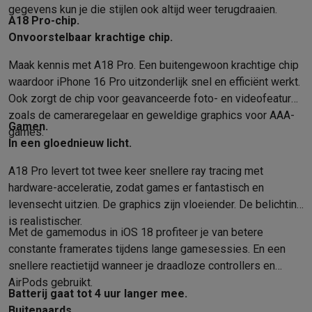
gegevens kun je die stijlen ook altijd weer terugdraaien.
A18 Pro-chip.
Onvoorstelbaar krachtige chip.
Maak kennis met A18 Pro. Een buiten­gewoon krachtige chip
waardoor iPhone 16 Pro uitzonderlijk snel en efficiënt werkt.
Ook zorgt de chip voor geavanceerde foto- en video­features
zoals de camera­regelaar en geweldige graphics voor AAA-
Gamen.
games.
In een gloednieuw licht.
A18 Pro levert tot twee keer snellere ray tracing met
hardware-acceleratie, zodat games er fantastisch en
levensecht uitzien. De graphics zijn vloeiender. De belichting
is realistischer.
Met de gamemodus in iOS 18 profiteer je van betere
constante framerates tijdens lange game­sessies. En een
snellere reactie­tijd wanneer je draad­loze controllers en
AirPods gebruikt.
Batterij gaat tot 4 uur langer mee.
Buitenaards.