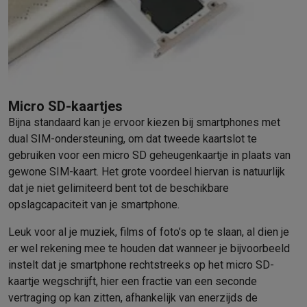
Solden
Alle soldendeals
Solden op groot elektro
Solden op klein
Acties
Deals van het moment
Promoties
Cashbacks
Solden
Black
Daarom Krëfel
Gratis levering
Laagste prijsgarantie
Persoonlijke
Installatie aan huis
Groot elektro installatie
Inbouw installatie
TV 
Betalingsmogelijkheden
Gift card
Ecocheques
Kopen op afbetal
Klantenservice
Herstelling van je toestel
Controleer jouw leveri
Micro SD-kaartjes
Groot elektro & inbouw
Vind jouw ideale wasmachine
Welke kook
Bijna standaard kan je ervoor kiezen bij smartphones met
Klein elektro
Beauty & gezondheid
Huishouden
Keuken
Meer...
dual SIM-ondersteuning, om dat tweede kaartslot te
Beeld & Geluid
Kies jouw ideale TV
Een speaker voor elke situa
gebruiken voor een micro SD geheugenkaartje in plaats van
Sport & Ontspanning
Hoe kies je een smartwatch?
Hoe kies je 
gewone SIM-kaart. Het grote voordeel hiervan is natuurlijk
Outlet
dat je niet gelimiteerd bent tot de beschikbare
Outlet
Alle outlet deals
Outlet multimedia & telefonie
Outlet groo
opslagcapaciteit van je smartphone.
Leuk voor al je muziek, films of foto’s op te slaan, al dien je
er wel rekening mee te houden dat wanneer je bijvoorbeeld
instelt dat je smartphone rechtstreeks op het micro SD-
kaartje wegschrijft, hier een fractie van een seconde
vertraging op kan zitten, afhankelijk van enerzijds de