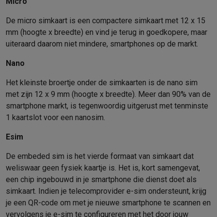
Micro
Mondhygiëne
Elektrische tandenborstels
Opzetborstels
Waterf
De micro simkaart is een compactere simkaart met 12 x 15
Scheren
Elektrische scheerapparaten
Baardtrimmers
Multigroo
mm (hoogte x breedte) en vind je terug in goedkopere, maar
Lichaamsontharing
IPL ontharing
Epilators
Ladyshaves
uiteraard daarom niet mindere, smartphones op de markt.
Beauty
Gelaatsverzorging
LED Maskers
Spiegels
Hand & voetve
Massage
Voetmassage
Massagestoelen
Nek & schoudermass
Nano
Gezondheid
Personenweegschalen
Bloeddrukmeters
Elektrosti
Het kleinste broertje onder de simkaarten is de nano sim
Voor de baby
Babyfoons
Borstkolven
Flessenwarmers
Aerosols
met zijn 12 x 9 mm (hoogte x breedte). Meer dan 90% van de
TV, audio & foto
smartphone markt, is tegenwoordig uitgerust met tenminste
TV & beamers
TV
TV's met soundbar
2026 TV
LG TV
Samsung TV
1 kaartslot voor een nanosim.
Randapparatuur TV
Soundbars
Home cinema
Versterkers
Medias
Hoofdtelefoons & oortjes
Koptelefoons
Draadloze koptelefoo
Esim
Speakers
Speakers
Bluetooth speakers
Smart speakers
Party s
De embeded sim is het vierde formaat van simkaart dat
Muziek in huis
Radio's & wekkers
Platenspelers
Hifi-ketens
weliswaar geen fysiek kaartje is. Het is, kort samengevat,
Navigatie
Dashcams
GPS
Coyote
GPS accessoires
een chip ingebouwd in je smartphone die dienst doet als
TV & audio accessoires
Steunen
Kabels
Draagbare mediaspele
simkaart. Indien je telecomprovider e-sim ondersteunt, krijg
Fototoestellen
Digitale camera's
Instant camera's
Canon camera'
je een QR-code om met je nieuwe smartphone te scannen en
Video
GoPro
Action cams
Drones
Camcorder
vervolgens je e-sim te configureren met het door jouw