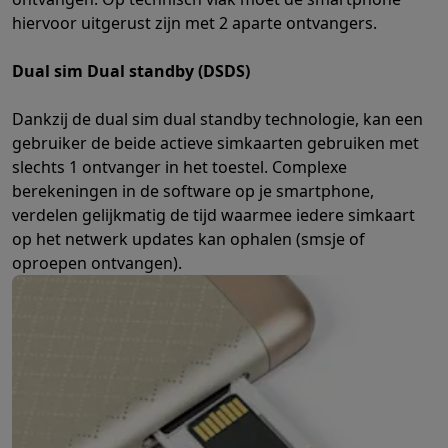
Refurbished
hiervoor uitgerust zijn met 2 aparte ontvangers.
Refurbished smartphones
Refurbished tablets
Refurbished lap
Huishouden
Dual sim Dual standby (DSDS)
Wasmachines met ecocheques
Droogkasten met ecocheques
Kleine keukentoestellen
Dankzij de dual sim dual standby technologie, kan een
Kleine keukentoestellen met ecocheques
Koffiemachines met
gebruiker de beide actieve simkaarten gebruiken met
Grote keukentoestellen
slechts 1 ontvanger in het toestel. Complexe
Vaatwassers met ecocheques
Koelkasten met ecocheques
Die
berekeningen in de software op je smartphone,
Airco
verdelen gelijkmatig de tijd waarmee iedere simkaart
Airco's met ecocheques
op het netwerk updates kan ophalen (smsje of
TV & audio
oproepen ontvangen).
TV met ecocheques
Bluetooth speakers met ecocheques
Kopt
Multimedia & telefonie
Smartphones met ecocheques
Tablets met ecocheques
Laptop
Transport
Elektrische steps met ecocheques
Eco initiatieven
Impact
Energie besparen
Recycleer je oud elektro
Info & acties