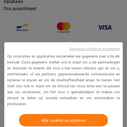
Vacatures
Ons assortiment
Doorgaan zonder te accepteren
Op onze sites en applicaties verzamelen we gegevens over u bij elk
bezoek. Deze gegevens stellen ons in staat om u de aanbiedingen
en diensten te leveren die voor u het meest relevant zijn en om u,
Verkoopsvoorwaarden
rechtstreeks of via partners, gepersonaliseerde communicatie en
reclame te sturen en om de doeltreffendheid ervan te meten. Het
Privacy
stelt ons ook in staat om de inhoud van onze sites aan te passen
Disclaimer
aan uw voorkeuren, om het voor u gemakkelijker te maken om
inhoud te delen op sociale netwerken en om statistieken te
Cookies
produceren.
Krëfel NV - Steenstraat 44 - Industriezone 4 "T Sas",
Alle cookies accepteren
1851 Humbeek, België