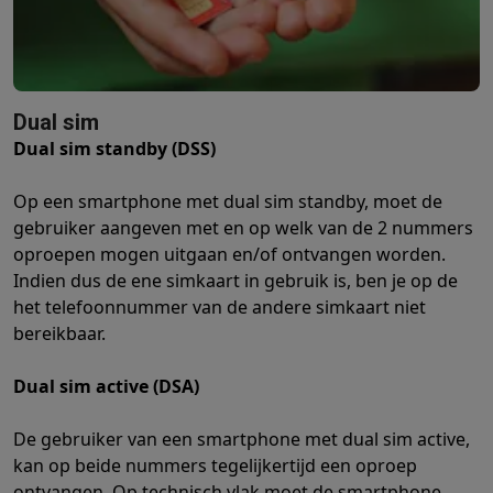
Gaming
PlayStation
PlayStation 5
PS5 games
PS4 games
Playstation co
Nintendo
Nintendo Switch 2
Nintendo Switch games
Nintendo Sw
Xbox
Xbox games
Xbox controllers
Xbox headsets
Xbox access
PC gaming
Gaming laptops
Gaming PC
Gaming monitors
Gaming
Dual sim
Gaming setup
Gaming headsets
Gaming microfoons
Gamingstoe
Dual sim standby (DSS)
Smart home & devices
Smartwatches
Smartwatches
Activity Trackers
Bandjes
Opladers
Op een smartphone met dual sim standby, moet de
Mobiliteit
Elektrische steps
Dashcams
GPS
Coyote
Elektrische 
gebruiker aangeven met en op welk van de 2 nummers
Veiligheid & bescherming
Bewakingscamera's
Alarmsystemen
B
oproepen mogen uitgaan en/of ontvangen worden.
Contactloos betalen
Betaalterminals
Accessoires SumUp
Indien dus de ene simkaart in gebruik is, ben je op de
Omgeving & comfort
Verlichting
Plug & play zonnepanelen
Voice
het telefoonnummer van de andere simkaart niet
bereikbaar.
Entertainment
Smart TV
Smart speakers
Google TV Streamer
App
Keuken
Slimme koelkasten
Slimme vaatwassers
Slimme espre
Dual sim active (DSA)
Huishouden & gezondheid
Slimme wasmachines
Slimme droog
Eco producten
De gebruiker van een smartphone met dual sim active,
Ecocheques
kan op beide nummers tegelijkertijd een oproep
Info ecocheques
Alle eco producten
Alle eco promoties
ontvangen. Op technisch vlak moet de smartphone