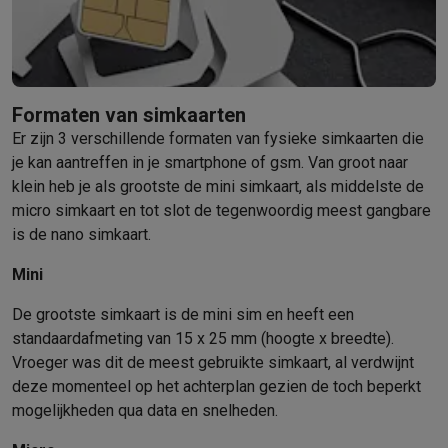
Barbecues
Elektrische barbecues
Houtskoolbarbecues
Gasbarb
Koude dranken
Juicers
Bruiswatermachines
Waterfilterkannen
Wa
Kookgerei
Pannen
Kookpotten
Keukenweegschalen
Vacuümtoest
Desserts
Wafelijzers
Ijsmachines
Pannenkoekenmakers
Divers
Formaten van simkaarten
Smart garden
Binnentuin
Kruiden
Compost machines
Accessoire
Er zijn 3 verschillende formaten van fysieke simkaarten die
Huishouden & airco
je kan aantreffen in je smartphone of gsm. Van groot naar
Stofzuigen
Stofzuigers
Robotstofzuigers
Steelstofzuigers
Sled
klein heb je als grootste de mini simkaart, als middelste de
Robots
Robotstofzuigers
Dweilrobots
Robotmaaiers
Zwembadr
micro simkaart en tot slot de tegenwoordig meest gangbare
Schoonmaken
Vloerreinigers
Stoomreinigers
Tapijtreinigers
Hoge
is de nano simkaart.
Strijken
Stoomgenerators
Strijkijzers
Kledingstomers
Actieve str
Naaien
Naaimachines
Accessoires
Mini
Verkoelen
Mobiele airco’s
Aircoolers
Ventilators
Accessoires
De grootste simkaart is de mini sim en heeft een
Luchtbehandeling
Luchtreinigers
Luchtbevochtigers
Luchtontvoc
standaardafmeting van 15 x 25 mm (hoogte x breedte).
Verwarmen
Elektrische verwarming
Elektrische dekens
Vroeger was dit de meest gebruikte simkaart, al verdwijnt
Wassen & drogen
Wasmachines
Droogkasten
Wasmachine en d
deze momenteel op het achterplan gezien de toch beperkt
Huisdieren
Automatische voerbak
Automatische kattenbak
Huis
mogelijkheden qua data en snelheden.
Beauty & gezondheid
Haarverzorging
Haardrogers
Stijltangen
Krultangen
Föhnborstels