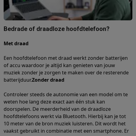
Barbecues
Elektrische barbecues
Houtskoolbarbecues
Gasbarb
Koude dranken
Juicers
Bruiswatermachines
Waterfilterkannen
Wa
Kookgerei
Pannen
Kookpotten
Keukenweegschalen
Vacuümtoest
Bedrade of draadloze hoofdtelefoon?
Desserts
Wafelijzers
Ijsmachines
Pannenkoekenmakers
Divers
Smart garden
Binnentuin
Kruiden
Compost machines
Accessoire
Met draad
Huishouden & airco
Stofzuigen
Stofzuigers
Robotstofzuigers
Steelstofzuigers
Sled
Een hoofdtelefoon met draad werkt zonder batterijen
Robots
Robotstofzuigers
Dweilrobots
Robotmaaiers
Zwembadr
of accu waardoor je altijd kan genieten van jouw
Schoonmaken
Vloerreinigers
Stoomreinigers
Tapijtreinigers
Hoge
muziek zonder je zorgen te maken over de resterende
Strijken
Stoomgenerators
Strijkijzers
Kledingstomers
Actieve str
batterijduur.
Zonder draad
Naaien
Naaimachines
Accessoires
Verkoelen
Mobiele airco’s
Aircoolers
Ventilators
Accessoires
Controleer steeds de autonomie van een model om te
Luchtbehandeling
Luchtreinigers
Luchtbevochtigers
Luchtontvoc
weten hoe lang deze exact aan één stuk kan
Verwarmen
Elektrische verwarming
Elektrische dekens
doorspelen. De meerderheid van de draadloze
Wassen & drogen
Wasmachines
Droogkasten
Wasmachine en d
hoofdtelefoons werkt via Bluetooth. Hierbij kan je tot
Huisdieren
Automatische voerbak
Automatische kattenbak
Huis
10 meter van de bron muziek luisteren. Dit wordt het
Beauty & gezondheid
vaakst gebruikt in combinatie met een smartphone. Er
Haarverzorging
Haardrogers
Stijltangen
Krultangen
Föhnborstels