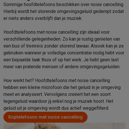
Info ecocheques
Alle eco producten
Alle eco promoties
Sommige hoofdtelefoons beschikken over noise cancelling.
Refurbished
Hierbij wordt het storende omgevingsgeluid gedempt zodat
Refurbished smartphones
Refurbished tablets
Refurbished lap
er niets anders overblijft dan je muziek.
Huishouden
Wasmachines met ecocheques
Droogkasten met ecocheques
Hoofdtelefoons met noise cancelling zijn ideaal voor
Kleine keukentoestellen
verschillende gelegenheden. Zo kan je rustig genieten van
Kleine keukentoestellen met ecocheques
Koffiemachines met
een bus of treinreis zonder storend lawaai. Alsook kan je ze
Grote keukentoestellen
gebruiken wanneer je volledige concentratie nodig hebt voor
Vaatwassers met ecocheques
Koelkasten met ecocheques
Die
een bepaalde taak thuis of op het werk. Je hebt geen last
Airco
meer van pratende mensen of andere omgevingsgeluiden.
Airco's met ecocheques
TV & audio
Hoe werkt het? Hoofdtelefoons met noise cancelling
TV met ecocheques
Bluetooth speakers met ecocheques
Kopt
hebben een kleine microfoon die het geluid in je omgeving
Multimedia & telefonie
meet en analyseert. Vervolgens creëert het een soort
Smartphones met ecocheques
Tablets met ecocheques
Laptop
tegengeluid waardoor jij enkel nog je muziek hoort. Het
Transport
geluid uit je omgeving wordt dus actief weggefilterd.
Elektrische steps met ecocheques
Koptelefoons met noise cancelling
Eco initiatieven
Impact
Energie besparen
Recycleer je oud elektro