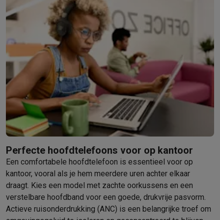
Info & acties
Solden
Alle soldendeals
Solden op groot elektro
Solden op klein
Acties
Deals van het moment
Promoties
Cashbacks
Solden
Black
Daarom Krëfel
Gratis levering
Laagste prijsgarantie
Persoonlijke
Installatie aan huis
Groot elektro installatie
Inbouw installatie
TV 
Betalingsmogelijkheden
Gift card
Ecocheques
Kopen op afbetal
Klantenservice
Herstelling van je toestel
Controleer jouw leveri
Groot elektro & inbouw
Vind jouw ideale wasmachine
Welke kook
Klein elektro
Beauty & gezondheid
Huishouden
Keuken
Meer...
Beeld & Geluid
Kies jouw ideale TV
Een speaker voor elke situa
Sport & Ontspanning
Hoe kies je een smartwatch?
Hoe kies je 
Outlet
Perfecte hoofdtelefoons voor op kantoor
Outlet
Alle outlet deals
Outlet multimedia & telefonie
Outlet groo
Een comfortabele hoofdtelefoon is essentieel voor op
kantoor, vooral als je hem meerdere uren achter elkaar
draagt. Kies een model met zachte oorkussens en een
verstelbare hoofdband voor een goede, drukvrije pasvorm.
Actieve ruisonderdrukking (ANC) is een belangrijke troef om