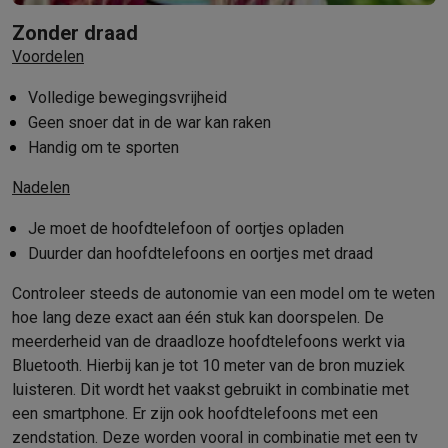
Foto accessoires
Cameratassen
Flitsers & filters
SD-kaarten
Sta
Telefonie & smartwatches
Zonder draad
GSM's
Smartphones
Apple iPhone
Samsung smartphones
GSM’s
Voordelen
Refurbished
Refurbished smartphones
BuyBack
Volledige bewegingsvrijheid
GSM bescherming
iPhone hoesjes
Samsung hoesjes
Alle hoesj
Geen snoer dat in de war kan raken
Smartwatches
Smartwatches
Activity Trackers
Bandjes
Opladers
Handig om te sporten
GSM opladers
Opladers en kabels
Draadloze opladers
USB-C k
GSM accessoires
AirTags & GPS trackers
Draadloze oortjes
GS
Nadelen
Vaste telefoons
Vaste telefoons
Walkie talkies
Babyfoons
Computers & tablets
Je moet de hoofdtelefoon of oortjes opladen
Computers
Laptops
Gaming laptops
Apple MacBook
Windows la
Duurder dan hoofdtelefoons en oortjes met draad
Randapparatuur IT
Muizen
Toetsenborden
Webcams
PC speaker
Controleer steeds de autonomie van een model om te weten
Tablets & e-readers
Tablets
Apple iPad
Samsung Galaxy Tab
Tab
hoe lang deze exact aan één stuk kan doorspelen. De
Printen
Printers
Inktpatronen & papier
Cricut
meerderheid van de draadloze hoofdtelefoons werkt via
Netwerk & wifi
Routers & access points
Powerline & Wi-Fi adap
Bluetooth. Hierbij kan je tot 10 meter van de bron muziek
Geheugen & opslag
Externe harde schijven
SSD
USB-sticks
SD-k
luisteren. Dit wordt het vaakst gebruikt in combinatie met
Software
Windows & Microsoft Office
Anti-Virus
Overige softwa
een smartphone. Er zijn ook hoofdtelefoons met een
Toebehoren IT
Opladers & kabels
Tassen & sleeves
Steunen
Mu
zendstation. Deze worden vooral in combinatie met een tv