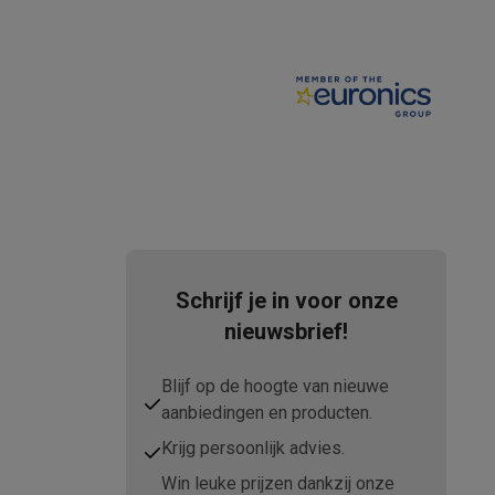
elstofzuigers met ecocheques
Sledestofzuigers met ecochequ
erkannen
Keukenaccessoires met ecocheques
en met ecocheques
Dampkappen met ecocheques
Kookplaten me
Schrijf je in voor onze
nieuwsbrief!
Blijf op de hoogte van nieuwe
elers met ecocheques
aanbiedingen en producten.
et ecocheques
Inkt en papier met ecocheques
Krijg persoonlijk advies.
Win leuke prijzen dankzij onze