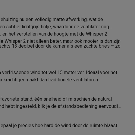
behuizing nu een volledig matte afwerking, wat de
subtiel lichtgrijs tintje, waardoor de ventilator nog
alaxy Fold8
13000497
 en het verstellen van de hoogte met de Whisper 2
 Whisper 2 niet alleen beter, maar ook mooier is dan zijn
DUUX
 slechts 13 decibel door de kamer als een zachte bries – zo
alaxy Flip8 & Fold8 (Ultra) hoesjes
8716164988475
DUX-DXCF27
 verfrissende wind tot wel 15 meter ver. Ideaal voor het
x krachtiger maakt dan traditionele ventilatoren.
favoriete stand: één snelheid of misschien de natural
lers
tand hebt ingesteld, klik je de afstandsbediening eenvoudig
bepaal je precies hoe hard de wind door de ruimte blaast