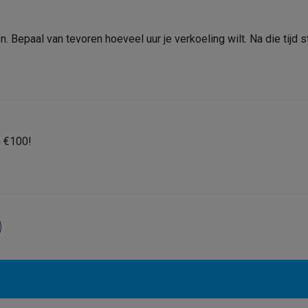
oftware
n
Muismatten
Overige accessoires
ten. Bepaal van tevoren hoeveel uur je verkoeling wilt. Na die tijd
on controllers
Playstation headsets
Playstation VR-brillen
Playsta
do Switch controllers
Nintendo Switch headsets
Nintendo Switch
cessoires
ing muizen
Gaming toetsenborden
PC gaming controllers
stoelen
Gaming desks
Gaming TV
Gaming monitors
VR brillen
Sim 
p
€100!
ders
che steps accessoires
GPS accessoires
men
Bewegingsdetectoren
Slimme deurbellen
Rookmelders
AirTag
Voice assistant
Weerstations
r
Apple TV
Batterijen & opladers
Stekkers & adapters
spressomachines
Slimme ovens
Slimme keukenrobots
roogkasten
Slimme luchtbehandeling
Slimme stofzuigers
Slimme