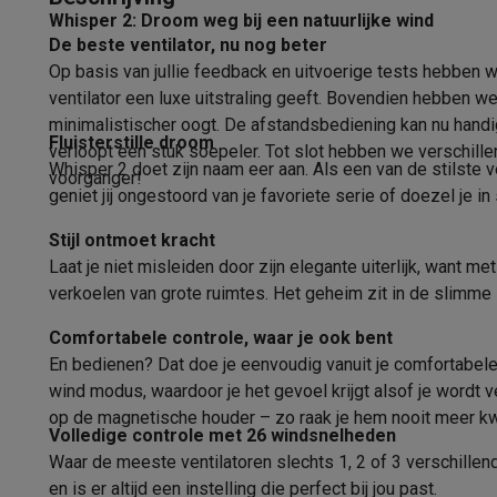
Fototoestellen
Digitale camera's
Instant camera's
Canon cam
Whisper 2: Droom weg bij een natuurlijke wind
LED controlepaneel
Video
GoPro
Action cams
Drones
Camcorder
De beste ventilator, nu nog beter
Foto accessoires
Cameratassen
Flitsers & filters
SD-kaart
Op basis van jullie feedback en uitvoerige tests hebben w
Type
Telefonie & smartwatches
ventilator een luxe uitstraling geeft. Bovendien hebben we
GSM's
Smartphones
Apple iPhone
Samsung smartphones
G
Type ventilator
minimalistischer oogt. De afstandsbediening kan nu hand
Fluisterstille droom
Refurbished
Refurbished smartphones
BuyBack
verloopt een stuk soepeler. Tot slot hebben we verschille
Whisper 2 doet zijn naam eer aan. Als een van de stilste ve
GSM bescherming
iPhone hoesjes
Samsung hoesjes
Alle 
voorganger!
geniet jij ongestoord van je favoriete serie of doezel je i
Smartwatches
Smartwatches
Activity Trackers
Bandjes
Opla
GSM opladers
Opladers en kabels
Draadloze opladers
USB
Stijl ontmoet kracht
GSM accessoires
AirTags & GPS trackers
Draadloze oortj
Laat je niet misleiden door zijn elegante uiterlijk, want
Vaste telefoons
Vaste telefoons
Walkie talkies
Babyfoons
verkoelen van grote ruimtes. Het geheim zit in de slimme 
Computers & tablets
Comfortabele controle, waar je ook bent
Computers
Laptops
Gaming laptops
Apple MacBook
Window
En bedienen? Dat doe je eenvoudig vanuit je comfortabele 
Randapparatuur IT
Muizen
Toetsenborden
Webcams
PC spe
wind modus, waardoor je het gevoel krijgt alsof je wordt ve
Tablets & e-readers
Tablets
Apple iPad
Samsung Galaxy Ta
op de magnetische houder – zo raak je hem nooit meer kw
Printen
Printers
Inktpatronen & papier
Cricut
Volledige controle met 26 windsnelheden
Netwerk & wifi
Routers & access points
Powerline & Wi-Fi
Waar de meeste ventilatoren slechts 1, 2 of 3 verschillen
Geheugen & opslag
Externe harde schijven
SSD
USB-sticks
en is er altijd een instelling die perfect bij jou past.