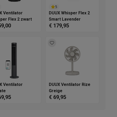
5
 Ventilator
DUUX Whisper Flex 2
per Flex 2 zwart
Smart Lavender
59,00
€ 179,95
akken
Accessoires
 Ventilator
DUUX Ventilator Rize
ate
Greige
69,95
€ 69,95
kels
Droogrekken