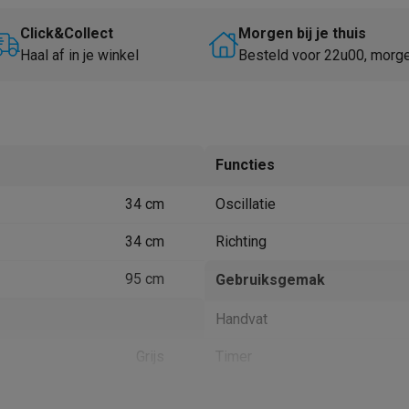
Huisdierverzorging
GPS trackers dieren
Click&Collect
Morgen bij je thuis
tels
Multistylers
Krulspelden
Haal af in je winkel
Besteld voor 22u00, morg
terflossers
groomers
Tondeuses
Scheerkoppen
Accessoires
etverzorging
Accessoires
massage
Massage guns
Functies
rostimulatie apparaten
Bloedcirculatie apparaten
Infraroodlampen
34 cm
Oscillatie
sols
Luchtbevochtigers
34 cm
Richting
g TV
TCL TV
TV steunen
Beamers
diastreamers
DVD & Blu-Ray spelers
95 cm
Gebruiksgemak
efoons
Oortjes
Draadloze oortjes
Sportoortjes
Handvat
ty speakers
s
Grijs
Timer
pelers
Audio accessoires
9
Afstandsbediening