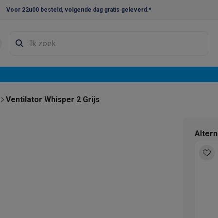
Voor 22u00 besteld, volgende dag gratis geleverd.*
en droogkast sets
Was-droogcombinaties
Tussenkaders en sok
e vaatwassers
e koelkasten
Amerikaanse koelkasten
Wijnkoelkasten
Diepvriezer
w koelkasten
Inbouw diepvriezers
Inbouw wijnkoelkasten
Inbouw
Ventilator Whisper 2 Grijs
kplaten
Gas kookplaten
Kookplaten met afzuiging
Pannen
Kookpot
Alter
izen
Gasfornuizen
iemachines
ressomachines
Capsule- & padsmachines
Nespresso
Dolce Gust
machines
Juicers
Eierkokers
Yoghurtmachines
Accessoires
 monsieur machines
Accessoires