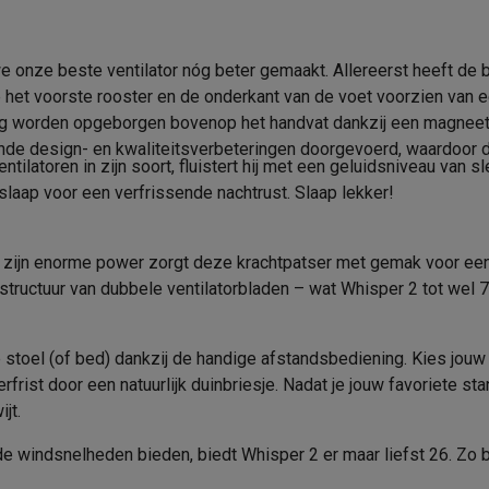
era's
Nikon camera's
Lenzen
Regelbare hoogte
en
Statieven & tripods
Action cam accessoires
e onze beste ventilator nóg beter gemaakt. Allereerst heeft de 
Ventilator
Product informatie
 het voorste rooster en de onderkant van de voet voorzien van een 
SM’s met toetsen
Refurbished smartphones
iPhone 17
Samsung G
Staande ventilator
Krëfel code
ig worden opgeborgen bovenop het handvat dankzij een magneet,
nde design- en kwaliteitsverbeteringen doorgevoerd, waardoor de
Merk
ntilatoren in zijn soort, fluistert hij met een geluidsniveau van
hoesjes
Screenprotectors
iPhone 17 Hoesjes
Galaxy S26 hoesjes
G
n slaap voor een verfrissende nachtrust. Slaap lekker!
ders
EAN
-C kabels
Lightning kabels
Powerbanks
es
GSM houders auto
Micro SD-kaarten
Overige accessoires
Verkoperscode
 met zijn enorme power zorgt deze krachtpatser met gemak voor een
structuur van dubbele ventilatorbladen – wat Whisper 2 tot wel 7
s laptops
Copilot+ pc
Chromebooks
Monitors
Desktops
stoel (of bed) dankzij de handige afstandsbediening. Kies jouw 
akers
PC headsets
Microfoons
Docking stations
Externe DVD spe
rfrist door een natuurlijk duinbriesje. Nadat je jouw favoriete s
b
Tablethoezen
E-readers
Accessoires
ijt.
 adapters
Mesh Wi-Fi
Switches
Netwerkkabels
de windsnelheden bieden, biedt Whisper 2 er maar liefst 26. Zo 
SD-kaarten
CD's & DVD's