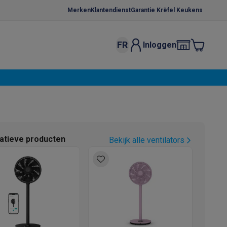
Merken
Klantendienst
Garantie Krëfel Keukens
FR
Inloggen
kels
Droogrekken
s
 microgolfovens
Inbouw wasmachines
ten
natieve producten
Bekijk alle ventilators
o
Koffiezetapparaten
Koffie, capsules & pads
Accessoires