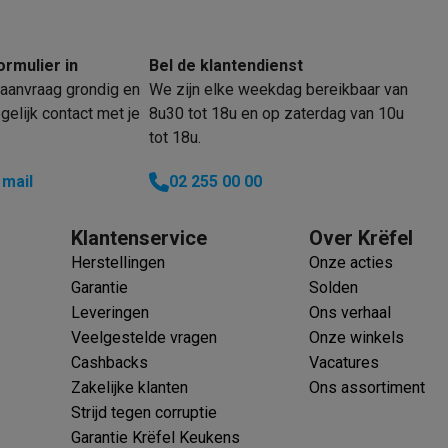
ormulier in
Bel de klantendienst
aanvraag grondig en
We zijn elke weekdag bereikbaar van
 laptops
BuyBack
elijk contact met je
8u30 tot 18u en op zaterdag van 10u
tot 18u.
ques
Stofzuigers met ecocheques
Strijkijzers met ecocheques
Ste
 mail
02 255 00 00
 met ecocheques
Bruiswatertoestellen met ecocheques
Waterfilt
Klantenservice
Over Krëfel
s
Diepvriezers met ecocheques
Ovens met ecocheques
Fornuiz
Herstellingen
Onze acties
Garantie
Solden
Leveringen
Ons verhaal
Veelgestelde vragen
Onze winkels
Koptelefoons met ecocheques
Oortjes met ecocheques
Platensp
Cashbacks
Vacatures
Zakelijke klanten
Ons assortiment
ptops met ecocheques
Monitors met ecocheques
Powerbanks m
Strijd tegen corruptie
Garantie Krëfel Keukens