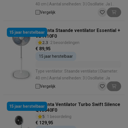
40 cm | Aantal snelheden: 3 | Oscillatie: Ja |
Vermogen: 60 W
Vergelijk
Rowenta Staande ventilator Essential +
15 jaar herstelbaar
VU4410F0
2.3
2 beoordelingen
€ 89,95
15 jaar herstelbaar
Type ventilator: Staande ventilator | Diameter:
40 cm | Aantal snelheden: 3 | Oscillatie: Ja
Vergelijk
Rowenta Ventilator Turbo Swift Silence
15 jaar herstelbaar
QV5040F0
5
1 beoordeling
€ 129,95