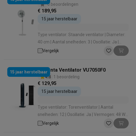
0 beoordelingen
€ 189,95
15 jaar herstelbaar
Type ventilator: Staande ventilator | Diameter:
40 cm | Aantal snelheden: 3 | Oscillatie: Ja |
Vermogen: 32 W
Vergelijk
Rowenta Ventilator VU7050F0
15 jaar herstelbaar
4.8
1 beoordeling
€ 129,95
15 jaar herstelbaar
Type ventilator: Torenventilator | Aantal
snelheden: 12 | Oscillatie: Ja | Vermogen: 48 W |
Silence functie: Ja
Vergelijk