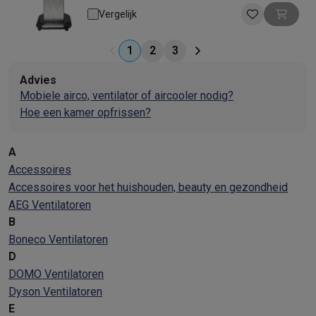
Afstandsbediening: Ja | Timer: Ja
Vergelijk
1
2
3
Advies
Mobiele airco, ventilator of aircooler nodig?
Hoe een kamer opfrissen?
A
Accessoires
Accessoires voor het huishouden, beauty en gezondheid
AEG Ventilatoren
B
Boneco Ventilatoren
D
DOMO Ventilatoren
Dyson Ventilatoren
E