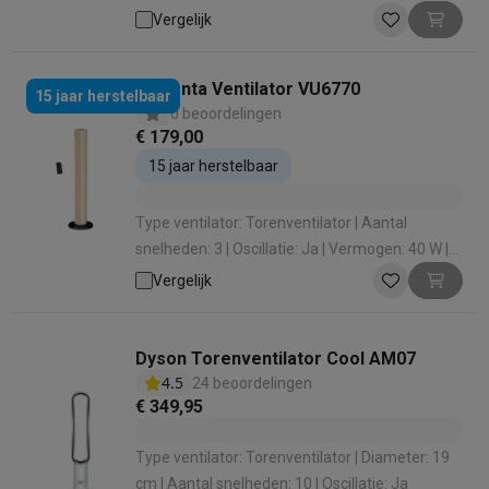
Silence functie: Ja
Vergelijk
Rowenta Ventilator VU6770
15 jaar herstelbaar
0 beoordelingen
€ 179,00
15 jaar herstelbaar
Type ventilator: Torenventilator | Aantal
snelheden: 3 | Oscillatie: Ja | Vermogen: 40 W |
Silence functie: Ja
Vergelijk
Dyson Torenventilator Cool AM07
4.5
24 beoordelingen
€ 349,95
Type ventilator: Torenventilator | Diameter: 19
cm | Aantal snelheden: 10 | Oscillatie: Ja