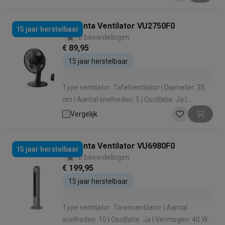
Rowenta Ventilator VU2750F0
15 jaar herstelbaar
0 beoordelingen
€ 89,95
15 jaar herstelbaar
Type ventilator: Tafelventilator | Diameter: 35
cm | Aantal snelheden: 5 | Oscillatie: Ja |
Vermogen: 20 W
Vergelijk
Rowenta Ventilator VU6980F0
15 jaar herstelbaar
0 beoordelingen
€ 199,95
15 jaar herstelbaar
Type ventilator: Torenventilator | Aantal
snelheden: 10 | Oscillatie: Ja | Vermogen: 40 W |