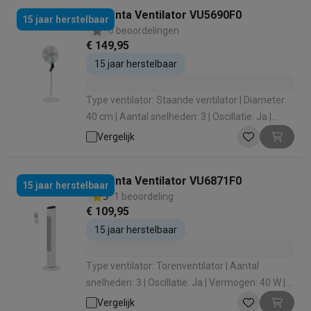
Rowenta Ventilator VU5690F0
15 jaar herstelbaar
0 beoordelingen
€ 149,95
15 jaar herstelbaar
Type ventilator: Staande ventilator | Diameter:
40 cm | Aantal snelheden: 3 | Oscillatie: Ja |
Vermogen: 32 W
Vergelijk
Rowenta Ventilator VU6871F0
15 jaar herstelbaar
5
1 beoordeling
€ 109,95
15 jaar herstelbaar
Type ventilator: Torenventilator | Aantal
snelheden: 3 | Oscillatie: Ja | Vermogen: 40 W |
Silence functie: Ja
Vergelijk