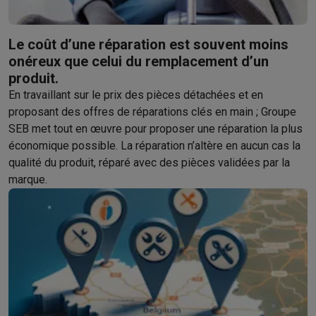
Soldes
Toutes les soldes
Soldes gros électro
Soldes petit élec
Actions
Deals du moment
Promotions
Cashbacks
Soldes
Black F
Le coût d’une réparation est souvent moins
Voici pourquoi choisir Krëfel
Livraison offerte
Garantie du meille
onéreux que celui du remplacement d’un
Installation à domicile
Installation gros électro
Installation enca
produit.
Modes de paiement
Gift card
Écochèques
Acheter à crédit
Alma 
En travaillant sur le prix des pièces détachées et en
Service client
Réparation de votre appareil
Vérifiez votre heure 
proposant des offres de réparations clés en main ; Groupe
Gros électro & encastrable
Trouvez votre machine à laver idéal
SEB met tout en œuvre pour proposer une réparation la plus
Petit électro
Beauté & santé
Ménage
Cuisine
Plus...
économique possible. La réparation n’altère en aucun cas la
Télévision & Audio
Choisissez votre télévision idéale
Une encei
qualité du produit, réparé avec des pièces validées par la
Sport & Loisirs
Choisir une montre connectée
Choisir une trotti
marque.
Outlet
Outlet
Toutes nos offres outlet
Outlet multimedia & téléphonie
O