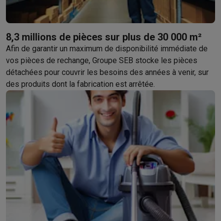
Reconditionné
Smartphones reconditionnés
Tablettes reconditionnés
Ordinate
Ménage
8,3 millions de pièces sur plus de 30 000 m²
Machines à laver avec des éco-chèques
Sèche-linge avec des
Afin de garantir un maximum de disponibilité immédiate de
Petits appareils de cuisine
vos pièces de rechange, Groupe SEB stocke les pièces
Petits appareils de cuisine avec des éco-chèques
Machines à
détachées pour couvrir les besoins des années à venir, sur
Grands appareils de cuisine
des produits dont la fabrication est arrêtée.
Lave-vaisselle avec des éco-chèques
Réfrigerateurs avec de
Climatiseurs
Climatiseurs avec des éco-chèques
TV & audio
TV avec des éco-cheques
Enceintes Bluetooth avec des éco-
Multimédie & téléphonie
Smartphones avec des éco-cheques
Tablettes avec des éco-
En route
Trottinettes électriques avec des éco-chèques
Initiatives écologiques
Impact
Économies d'énergie
Recyclez votre vieux électro
Info & actions