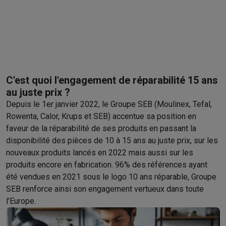
Barbecues
Barbecues électriques
Barbecues au charbon
Barbec
Boissons froides
Machines à jus
Machines à boissons pétillan
Ustensiles de cuisine
Poêles
Casseroles
Balances de cuisine
M
Desserts
Gaufriers
Sorbetières
Crêpières
Desserts divers
Smart garden
Potagers d'intérieur
Plantes aromatiques
Machine
Ménage & airco
C'est quoi l'engagement de réparabilité 15 ans
Aspirer
Aspirateurs
Aspirateurs robots
Aspirateurs balai
Aspirat
au juste prix ?
Robots d'entretien
Aspirateurs robots
Aspirateurs robots laveur
Depuis le 1er janvier 2022, le Groupe SEB (Moulinex, Tefal,
Nettoyer
Nettoyeurs de sols
Nettoyeurs à vapeur
Nettoyeurs ta
Rowenta, Calor, Krups et SEB) accentue sa position en
Soin du linge
Centrales vapeur
Fers à repasser
Défroisseurs va
faveur de la réparabilité de ses produits en passant la
Couture
Machines à coudre
Accessoires
disponibilité des pièces de 10 à 15 ans au juste prix, sur les
Climatisation
Climatiseurs mobiles
Aircoolers
Ventilateurs
Acces
nouveaux produits lancés en 2022 mais aussi sur les
Traitement de l'air
Purificateurs d'air
Humidificateurs
Déshumidif
produits encore en fabrication. 96% des références ayant
Chauffer
Chauffage électrique
Couvertures chauffantes
été vendues en 2021 sous le logo 10 ans réparable, Groupe
Lavage & séchage
Machines à laver
Sèche-linge
Sets machine à
SEB renforce ainsi son engagement vertueux dans toute
Animaux
Distributeur de croquettes automatique
Litière automa
l’Europe.
Beauté & santé
Soins des cheveux
Sèche-cheveux
Lisseurs
Fers à boucler
Bros