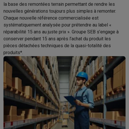
Gaming
la base des remontées terrain permettant de rendre les
PlayStation
PlayStation 5
Jeux PS5
Jeux PS4
Manettes PlaySta
nouvelles générations toujours plus simples à remonter.
Nintendo
Nintendo Switch 2
Jeux Nintendo Switch
Manettes Nin
Chaque nouvelle référence commercialisée est
Xbox
Jeux Xbox
Manettes Xbox
Casques Xbox
Accessoires Xb
systématiquement analysée pour prétendre au label «
PC gaming
PC portables gamer
PC gamer
Écrans gaming
Souris
réparabilité 15 ans au juste prix ». Groupe SEB s’engage à
Setup gaming
Casques gaming
Microphones gaming
Chaises g
conserver pendant 15 ans après l’achat du produit les
Maison & objets connectés
pièces détachées techniques de la quasi-totalité des
Montres connectées
Montres connectées
Trackers d’activité
Br
produits*.
Mobilité
Trottinettes électriques
Dashcams
GPS
Coyote
Accessoi
Sécurité & protection
Caméras de surveillance
Système d’alar
Paiement connecté
Terminaux de paiement
Accessoires SumU
Ambiance & confort
Éclairage
Panneaux solaires plug & play
Ass
Divertissement
Smart TV
Enceintes connectées
Google TV Stre
Cuisine
Réfrigérateurs connectés
Lave-vaisselle connectés
Mac
Ménage & santé
Lave-linge connectés
Sèche-linge connectés
T
Produits éco
Éco-chèques
Éco-chèques info
Tous les produits éco
Toutes les promotions