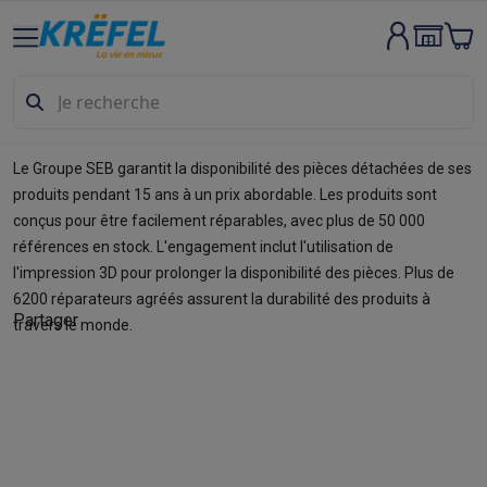
Gros électro & encastrable
Lavage & séchage
Machines à laver
Sèche-linge
Sets machine à
Lave-vaisselle
Lave-vaisselle
Lave-vaisselle encastrables
Lave
Refroidir & congeler
Réfrigérateurs
Réfrigérateurs encastrables
Appareils encastrables
Lave-vaisselle encastrables
Fours enca
Le Groupe SEB garantit la disponibilité des pièces détachées de ses
Fours & micro-ondes
Fours
Micro-ondes
produits pendant 15 ans à un prix abordable. Les produits sont
Taques de cuisson
Taques de cuisson
Taques induction
Taques 
conçus pour être facilement réparables, avec plus de 50 000
Hottes
Hottes
références en stock. L'engagement inclut l'utilisation de
Cuisinières
Cuisinières
Cuisinières mixtes
Cuisinières électriqu
l'impression 3D pour prolonger la disponibilité des pièces. Plus de
Petits appareils encastrables
Tiroirs chauffants
Machines à caf
6200 réparateurs agréés assurent la durabilité des produits à
Petits appareils de cuisine
Partager
travers le monde.
Café
Machines à café
Machines à café automatiques
Machines 
Petit-déjeuner
Bouilloires
Grille-pains
Machines à pain
Trancheu
Friture & grillades
Airfryers
Friteuses
Grills
TeppanYaki
Machines
Robots & mixeurs
Robots de cuisine
Robots pâtissiers
Mixeurs
Cuisson & vapeur
Cuiseurs multifonctions
Cuiseurs de riz et cu
Fun cooking
Gourmet
Fondues
Raclette
TeppanYaki
Appareils à p