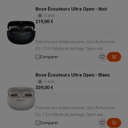
Bose Écouteurs Ultra Open - Noir
0 avis
219,00 €
Étanche aux éclaboussures: Oui | Autonomie
(h): 7.5 h | Mode de portage: Open-ear
(conduction osseuse) | Active Noise cancelling:
Comparer
Non | Microphone intégré: Oui
Bose Écouteurs Ultra Open - Blanc
0 avis
339,00 €
Étanche aux éclaboussures: Oui | Autonomie
(h): 7.5 h | Mode de portage: Open-ear
(conduction osseuse) | Active Noise cancelling:
Comparer