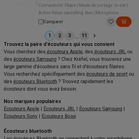
Connectivité: Filaire | Mode de portage: In-ear |
Active Noise cancelling: Non | Microphone
intégré: Oui | Longueur câble (m): 1.2 m
Comparer
1
2
3
11
Trouvez la paire d'écouteurs qui vous convient
Vous cherchez des
écouteurs Apple
, des
écouteurs JBL
ou
des
écouteurs Samsung
? Chez Krëfel, vous trouverez une
large gamme d'écouteurs sans fil et d'écouteurs filaires.
Vous recherchez spécifiquement des
écouteurs de sport
ou
des
écouteurs Bluetooth
? Trouvez rapidement les
écouteurs dont vous avez besoin.
Nos marques populaires
Écouteurs Apple
|
Écouteurs JBL
|
Écouteurs Samsung
|
Écouteurs Sony
|
Écouteurs Bose
Écouteurs bluetooth
Les écouteurs Bluetooth se connectent à votre smartphone