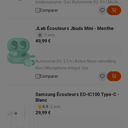
éclaboussures: Oui | Autonomie (h): 9 h | Mode
de portage: In-ear | Active Noise cancelling: Oui
Comparer
JLab Écouteurs Jbuds Mini - Menthe
0 avis
49,99 €
Autonomie (h): 5.5 h | Active Noise cancelling:
Non | Microphone intégré: Oui
Comparer
Samsung Écouteurs EO-IC100 Type-C -
Blanc
4.9
2 avis
29,99 €