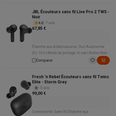
Non
JBL Écouteurs sans fil Live Pro 2 TWS -
Noir
4.6
7 avis
67,85 €
Étanche aux éclaboussures: Oui | Autonomie
(h): 10 h | Mode de portage: In-ear | Active Noise
cancelling: Oui | Microphone intégré: Oui
Comparer
Fresh 'n Rebel Écouteurs sans fil Twins
Elite - Storm Grey
0 avis
99,00 €
Connectivité: Sans fil | Étanche aux