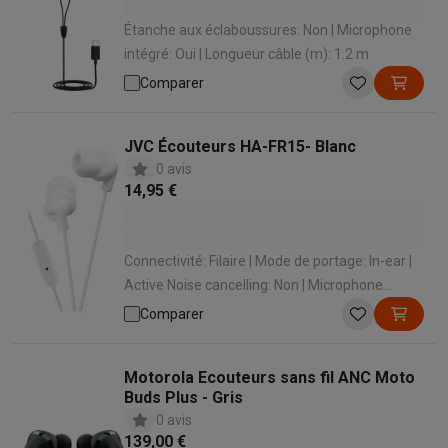
Étanche aux éclaboussures: Non | Microphone
intégré: Oui | Longueur câble (m): 1.2 m
Comparer
JVC Écouteurs HA-FR15- Blanc
0 avis
14,95 €
Connectivité: Filaire | Mode de portage: In-ear |
Active Noise cancelling: Non | Microphone
intégré: Oui | Longueur câble (m): 1.2 m
Comparer
Motorola Ecouteurs sans fil ANC Moto
Buds Plus - Gris
0 avis
139,00 €