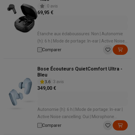
0 avis
69,95 €
Étanche aux éclaboussures: Non | Autonomie
(h): 6 h | Mode de portage: In-ear | Active Noise
cancelling: Oui | Microphone intégré: Oui
Comparer
Bose Écouteurs QuietComfort Ultra -
Bleu
3.6
3 avis
349,00 €
Autonomie (h): 6 h | Mode de portage: In-ear |
Active Noise cancelling: Oui | Microphone
intégré: Oui
Comparer