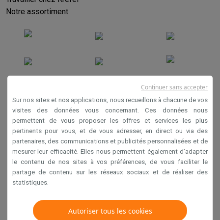
Notre assortiment
Continuer sans accepter
Sur nos sites et nos applications, nous recueillons à chacune de vos
Conditions générales de vente
visites des données vous concernant. Ces données nous
permettent de vous proposer les offres et services les plus
Privacy
pertinents pour vous, et de vous adresser, en direct ou via des
Disclaimer
partenaires, des communications et publicités personnalisées et de
mesurer leur efficacité. Elles nous permettent également d’adapter
Cookies
le contenu de nos sites à vos préférences, de vous faciliter le
partage de contenu sur les réseaux sociaux et de réaliser des
statistiques.
Krëfel NV - Steenstraat 44 - Industriezone 4 "T Sas",
1851 Humbeek, België
TVA BE 0400.673.544
Autoriser tous les cookies