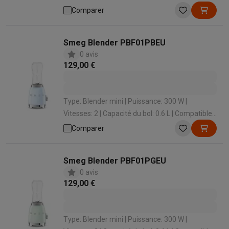
vaisselle: Oui
Comparer
Smeg Blender PBF01PBEU
0 avis
129,00 €
Type: Blender mini | Puissance: 300 W |
Vitesses: 2 | Capacité du bol: 0.6 L | Compatible
avec lave-vaisselle: Oui
Comparer
Smeg Blender PBF01PGEU
0 avis
129,00 €
Type: Blender mini | Puissance: 300 W |