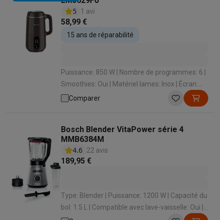
LM5629F0
5
1 avi
58,99 €
15 ans de réparabilité
Puissance: 850 W | Nombre de programmes: 6 |
Smoothies: Oui | Matériel lames: Inox | Écran:
Oui
Comparer
Bosch Blender VitaPower série 4
MMB6384M
4.6
22 avis
189,95 €
Type: Blender | Puissance: 1200 W | Capacité du
bol: 1.5 L | Compatible avec lave-vaisselle: Oui |
Niveau graduation: Oui