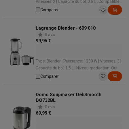
Vitesses: 2 | Capacité du bol: 0.6 L | Compatible
avec lave-vaisselle: Oui
Comparer
Lagrange Blender - 609 010
0 avis
99,95 €
Type: Blender | Puissance: 1200 W | Vitesses: 3 |
Capacité du bol: 1.5 L | Niveau graduation: Oui
Comparer
Domo Soupmaker DeliSmooth
DO732BL
0 avis
69,95 €