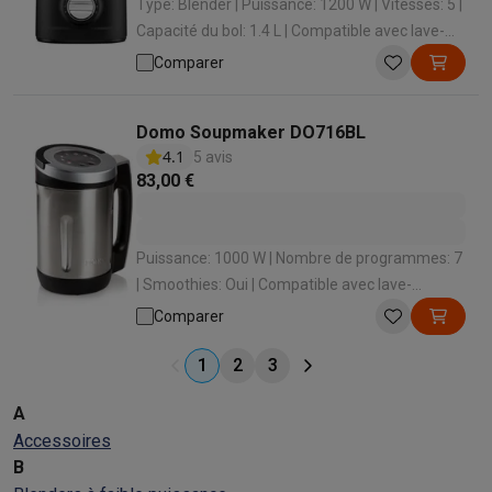
Type: Blender | Puissance: 1200 W | Vitesses: 5 |
Capacité du bol: 1.4 L | Compatible avec lave-
vaisselle: Oui
Comparer
Domo Soupmaker DO716BL
4.1
5 avis
83,00 €
Puissance: 1000 W | Nombre de programmes: 7
| Smoothies: Oui | Compatible avec lave-
vaisselle: Non | Minuterie: Non
Comparer
1
2
3
A
Accessoires
B