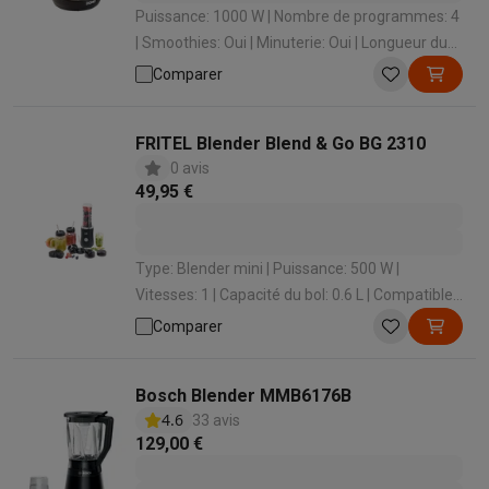
Puissance: 1000 W | Nombre de programmes: 4
| Smoothies: Oui | Minuterie: Oui | Longueur du
cordon: 1.1 m
Comparer
FRITEL Blender Blend & Go BG 2310
0 avis
49,95 €
Type: Blender mini | Puissance: 500 W |
Vitesses: 1 | Capacité du bol: 0.6 L | Compatible
avec lave-vaisselle: Oui
Comparer
Bosch Blender MMB6176B
4.6
33 avis
129,00 €