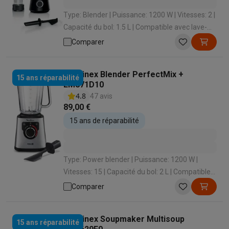
Type: Blender | Puissance: 1200 W | Vitesses: 2 |
Capacité du bol: 1.5 L | Compatible avec lave-
vaisselle: Oui
Comparer
Moulinex Blender PerfectMix +
15 ans réparabilité
LM871D10
4.8
47 avis
89,00 €
15 ans de réparabilité
Type: Power blender | Puissance: 1200 W |
Vitesses: 15 | Capacité du bol: 2 L | Compatible
avec lave-vaisselle: Oui
Comparer
Moulinex Soupmaker Multisoup
15 ans réparabilité