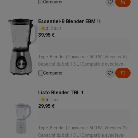
Couleur: Noir
Comparer
Essentiel-B Blender EBM11
2
2 avis
39,95 €
Type: Blender | Puissance: 500 W | Vitesses: 5 |
Capacité du bol: 1.5 L | Compatible avec lave-
vaisselle: Non
Comparer
Listo Blender TBL 1
5
1 avi
29,95 €
Type: Blender | Puissance: 500 W | Vitesses: 2 |
Capacité du bol: 1.5 L | Compatible avec lave-