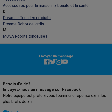
Reconditionné
Accessoires pour la maison, la beauté et la santé
Smartphones reconditionnés
Tablettes reconditionnés
Ordinate
D
Ménage
Dreame - Tous les produits
Machines à laver avec des éco-chèques
Sèche-linge avec des
Dreame Robot de jardin
Petits appareils de cuisine
M
Petits appareils de cuisine avec des éco-chèques
Machines à
MOVA Robots tondeuses
Grands appareils de cuisine
Lave-vaisselle avec des éco-chèques
Réfrigerateurs avec de
Climatiseurs
Climatiseurs avec des éco-chèques
Envoyer un message
TV & audio
TV avec des éco-cheques
Enceintes Bluetooth avec des éco-
Multimédie & téléphonie
Smartphones avec des éco-cheques
Tablettes avec des éco-
Besoin d’aide?
En route
Envoyez-nous un message sur Facebook
Trottinettes électriques avec des éco-chèques
Notre équipe est prête à vous fournir une réponse dans les
Initiatives écologiques
plus brefs délais.
Impact
Économies d'énergie
Recyclez votre vieux électro
Info & actions