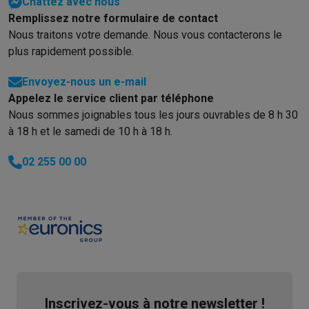
Chattez avec nous
Soldes
Toutes les soldes
Soldes gros électro
Soldes petit élec
Remplissez notre formulaire de contact
Actions
Deals du moment
Promotions
Cashbacks
Soldes
Black F
Nous traitons votre demande. Nous vous contacterons le
Voici pourquoi choisir Krëfel
Livraison offerte
Garantie du meille
plus rapidement possible.
Installation à domicile
Installation gros électro
Installation enca
Envoyez-nous un e-mail
Modes de paiement
Gift card
Écochèques
Acheter à crédit
Alma 
Appelez le service client par téléphone
Service client
Réparation de votre appareil
Vérifiez votre heure 
Nous sommes joignables tous les jours ouvrables de 8 h 30
Gros électro & encastrable
Trouvez votre machine à laver idéal
à 18 h et le samedi de 10 h à 18 h.
Petit électro
Beauté & santé
Ménage
Cuisine
Plus...
Télévision & Audio
Choisissez votre télévision idéale
Une encei
02 255 00 00
Sport & Loisirs
Choisir une montre connectée
Choisir une trotti
Outlet
Outlet
Toutes nos offres outlet
Outlet multimedia & téléphonie
O
Inscrivez-vous à notre newsletter !