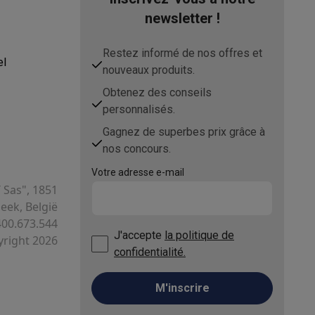
newsletter !
Restez informé de nos offres et
s Playstation
el
nouveaux produits.
o Switch
Obtenez des conseils
personnalisés.
lité virtuelle
SimRacing
Manettes gaming smartphones
Accessoi
Gagnez de superbes prix grâce à
nos concours.
Votre adresse e-mail
T Sas", 1851
ek, België
rs de fumée
AirTags & traceurs GPS
400.673.544
J'accepte
la politique de
right 2026
confidentialité.
sine connectés
M'inscrire
sonne connectés
Brosses à dents électriques connectées
Babyp