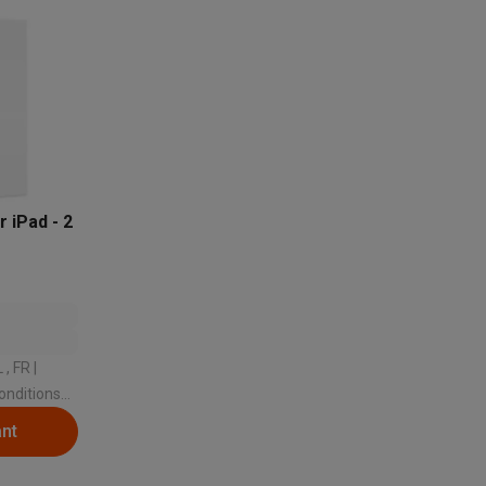
s
Tables de cuisson électriques
Accessoires
s
 iPad - 2
d'aspirateur
Accessoires
es
Accessoires
ant
osition et socles
Étendoirs à linge