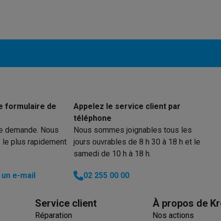
to instantanés
Appareils Canon
Appareils Nikon
Objectifs
artes SD
Trépieds & supports
Accessoires action cam
M avec touches
Smartphones reconditionnés
iPhone 17
Samsung 
es coques
Protections d'écran
Coques iPhone 17
Coques Galaxy 
té
Bracelets
Chargeurs
les USB C
Câbles lightning
Powerbanks
e formulaire de
Appelez le service client par
il
Supports GSM voiture
Cartes micro SD
Autres accessoires
téléphone
es
re demande. Nous
Nous sommes joignables tous les
 le plus rapidement
jours ouvrables de 8 h 30 à 18 h et le
ook
PC portables Windows
PC Copilot+
Chromebooks
Écrans PC
O
samedi de 10 h à 18 h.
sques PC
Microphones
Stations d'acceuil
Lecteurs CD externes
un e-mail
02 255 00 00
 Tab
Housses pour tablette
Liseuses
Accessoires
& Wi-Fi
Mesh Wi-Fi
Switchs
Câbles de réseau
Service client
À propos de Kr
Cartes SD
CD & DVD
Réparation
Nos actions