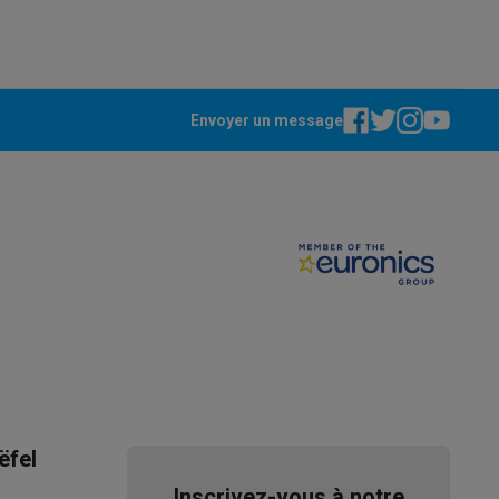
Galaxy Fold8
Envoyer un message
S26
Coques Galaxy Flip8 & Fold8 (Ultra)
rdinateurs de bureau
ëfel
Inscrivez-vous à notre