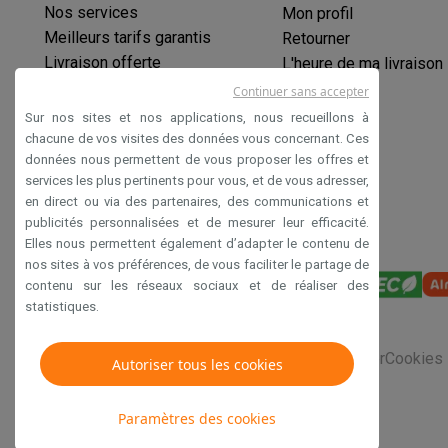
Logiciels
Windows & Microsoft Office
Anti-Virus
Autres log
Nos services
Mon profil
Accessoires IT
Chargeurs & câbles
Housses & sacs
Suppo
Meilleurs tarifs garantis
Retourner
Gaming
Livraison offerte
L'heure de ma livraison
PlayStation
PlayStation 5
Jeux PS5
Jeux PS4
Manettes Pla
Garantie prolongée
Continuer sans accepter
Nintendo
Nintendo Switch 2
Jeux Nintendo Switch
Manettes
Éco-chèques
Sur nos sites et nos applications, nous recueillons à
Xbox
Jeux Xbox
Manettes Xbox
Casques Xbox
Accessoire
Paiement sécurisé
chacune de vos visites des données vous concernant. Ces
PC gaming
PC portables gamer
PC gamer
Écrans gaming
So
données nous permettent de vous proposer les offres et
Déclaration d'accessibilité
services les plus pertinents pour vous, et de vous adresser,
Setup gaming
Casques gaming
Microphones gaming
Chais
en direct ou via des partenaires, des communications et
Consoles de jeu
publicités personnalisées et de mesurer leur efficacité.
Maison & objets connectés
Elles nous permettent également d’adapter le contenu de
Montres connectées
Montres connectées
Trackers d’activi
nos sites à vos préférences, de vous faciliter le partage de
Mobilité
Trottinettes électriques
Dashcams
GPS
Coyote
Acc
contenu sur les réseaux sociaux et de réaliser des
Sécurité & protection
Caméras de surveillance
Système d’
statistiques.
Paiement connecté
Terminaux de paiement
Accessoires 
Ambiance & confort
Éclairage
Panneaux solaires plug & pla
Conditions générales de vente
Privacy
Disclaimer
Cookies
Autoriser tous les cookies
Divertissement
Smart TV
Enceintes connectées
Google TV
Cuisine
Réfrigérateurs connectés
Lave-vaisselle connecté
Paramètres des cookies
Ménage & santé
Lave-linge connectés
Sèche-linge connec