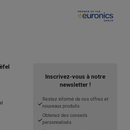
s
Tables de cuisson électriques
Accessoires
s
d'aspirateur
Accessoires
ëfel
Inscrivez-vous à notre
es
Accessoires
newsletter !
Restez informé de nos offres et
el
nouveaux produits.
Obtenez des conseils
personnalisés.
osition et socles
Étendoirs à linge