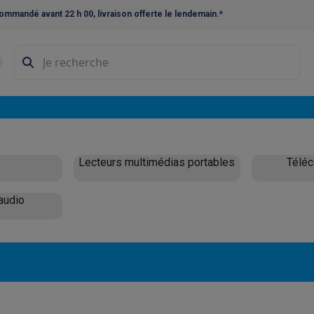
ommandé avant 22 h 00, livraison offerte le lendemain.*
ne à laver et sèche-linge
Lave-linges séchants
Cadres de superp
s
Lave-vaisselle pose-libre
ables
Réfrigérateurs pose-libre
Frigos américains
Caves à vin
Cong
 encastrables
Réfrigérateurs encastrables
Congélateurs encastra
Lecteurs multimédias portables
Télé
ues vitrocéramiques
Taques au gaz
Taques avec hotte intégrée
P
audio
triques
Cuisinières au gaz
à café et expresso
nes à expresso
Machines à capsules & dosettes
Nespresso
Dol
cheuses
Machines à jus
Cuits oeufs
Yaourtières
Accessoires
ines à croque-monsieur
Accessoires