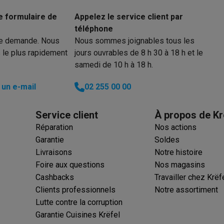
eurs
Blenders
Soupmakers
Hachoirs
Accessoires
et cuiseurs vapeur
Bouilloires
Robots chauffants
Machines à pâte
e formulaire de
Appelez le service client par
s à pizza
Accessoires
téléphone
rbecues au gaz
Accessoires
re demande. Nous
Nous sommes joignables tous les
llantes
Carafes filtrantes
Cartouches filtrantes
Machines à glaçon
 le plus rapidement
jours ouvrables de 8 h 30 à 18 h et le
ine
Machines sous vide
Ustensiles & gadgets de cuisine
samedi de 10 h à 18 h.
un e-mail
02 255 00 00
hines à composter
Accessoires
irateurs traîneaux
Aspirateurs de table
Aspirateurs chantier
Sacs 
Service client
À propos de Kr
aveur
Robots tondeuses
Robots piscine
Robots lave-vitres
Réparation
Nos actions
s tapis
Nettoyeurs haute pression
Nettoyeurs de vitres
Serpillièr
Garantie
Soldes
s vapeur
Centres de repassage
Planches à repasser
Accessoires
Livraisons
Notre histoire
Foire aux questions
Nos magasins
ccessoires
Cashbacks
Travailler chez Krëf
idificateurs
Stations météo
Clients professionnels
Notre assortiment
Lutte contre la corruption
ne à laver et sèche-linge
Lave-linges séchants
Cadres de superp
Garantie Cuisines Krëfel