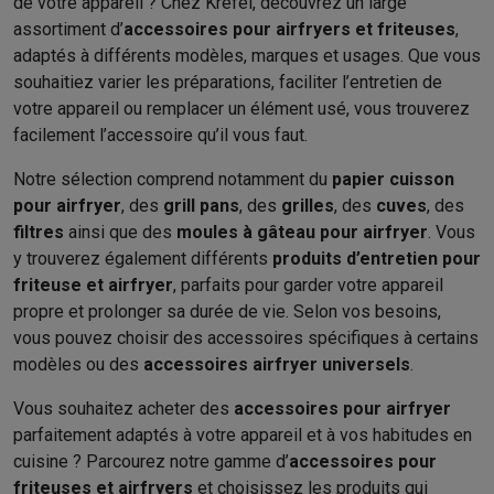
de votre appareil ? Chez Krëfel, découvrez un large
assortiment d’
accessoires pour airfryers et friteuses
,
adaptés à différents modèles, marques et usages. Que vous
souhaitiez varier les préparations, faciliter l’entretien de
votre appareil ou remplacer un élément usé, vous trouverez
facilement l’accessoire qu’il vous faut.
Notre sélection comprend notamment du
papier cuisson
pour airfryer
, des
grill pans
, des
grilles
, des
cuves
, des
filtres
ainsi que des
moules à gâteau pour airfryer
. Vous
y trouverez également différents
produits d’entretien pour
friteuse et airfryer
, parfaits pour garder votre appareil
propre et prolonger sa durée de vie. Selon vos besoins,
vous pouvez choisir des accessoires spécifiques à certains
modèles ou des
accessoires airfryer universels
.
Vous souhaitez acheter des
accessoires pour airfryer
parfaitement adaptés à votre appareil et à vos habitudes en
cuisine ? Parcourez notre gamme d’
accessoires pour
friteuses et airfryers
et choisissez les produits qui