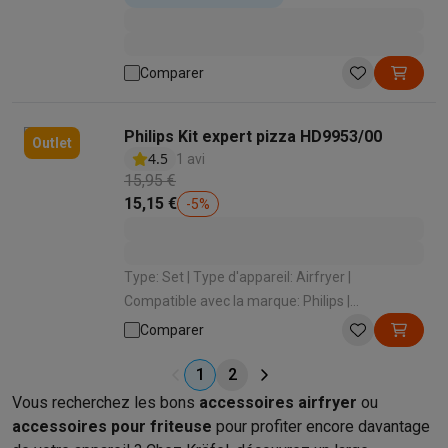
Comparer
Philips Kit expert pizza HD9953/00
Outlet
4.5
1 avi
15,95 €
15,15 €
-
5
%
Type: Set | Type d'appareil: Airfryer |
Compatible avec la marque: Philips |
Compatible avec le modèle: Philips XXL , Philips
Comparer
SS | Compatible lave-vaisselle: Oui
1
2
Vous recherchez les bons
accessoires airfryer
ou
accessoires pour friteuse
pour profiter encore davantage