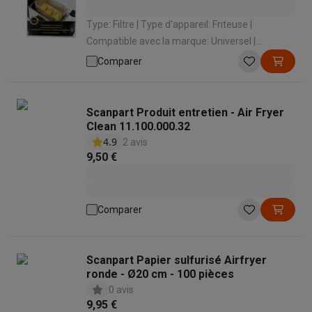
Type: Filtre | Type d'appareil: Friteuse |
Compatible avec la marque: Universel |
Compatible lave-vaisselle: Oui
Comparer
Scanpart Produit entretien - Air Fryer
Clean 11.100.000.32
4.9
2 avis
9,50 €
Comparer
Scanpart Papier sulfurisé Airfryer
ronde - Ø20 cm - 100 pièces
0 avis
9,95 €