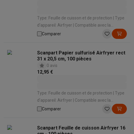
Type: Feuille de cuisson et de protection | Type
d'appareil: Airfryer | Compatible avec la
marque: Universel
Comparer
Scanpart Papier sulfurisé Airfryer rect
31 x 20,5 cm, 100 pièces
0 avis
12,95 €
Type: Feuille de cuisson et de protection | Type
d'appareil: Airfryer | Compatible avec la
marque: Universel
Comparer
Scanpart Feuille de cuisson Airfryer 16
cm - 100 pièces