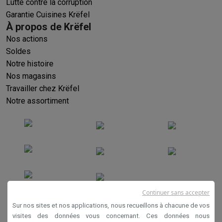
Lutte contre la corruption
Garantie Cuisines Krëfel
À propos de Krëfel
Nos actions
Soldes
Notre histoire
Nos magasins
Travailler chez Krëfel
Notre assortiment
Continuer sans accepter
Conditions générales de vente
Sur nos sites et nos applications, nous recueillons à chacune de vos
Privacy
visites des données vous concernant. Ces données nous