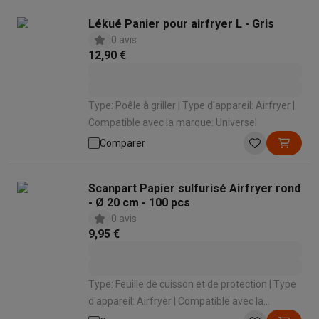
Lékué Panier pour airfryer L - Gris
0 avis
12,90 €
Type: Poêle à griller | Type d'appareil: Airfryer |
Compatible avec la marque: Universel
Comparer
Scanpart Papier sulfurisé Airfryer rond
- Ø 20 cm - 100 pcs
0 avis
9,95 €
Type: Feuille de cuisson et de protection | Type
d'appareil: Airfryer | Compatible avec la
marque: Universel