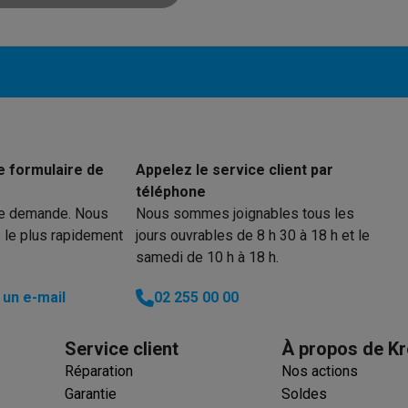
utomatique
Soin des animaux
Traceurs GPS animaux
Brosses soufflantes
Multistylers
Bigoudis chauffants
ydropulseurs
ltifonctions
Tondeuses cheveux
Têtes de rasage
Accessoires
ctriques féminins
dicure
Accessoires
u & épaules
Pistolets de massage
e formulaire de
Appelez le service client par
reils de circulation sanguine
Lampes infrarouges
Thermomètres
téléphone
ols
Humidificateurs
re demande. Nous
Nous sommes joignables tous les
 le plus rapidement
jours ouvrables de 8 h 30 à 18 h et le
 Samsung
TV TCL
Supports TV
Projecteurs
samedi de 10 h à 18 h.
rs
Media streamers
Lecteurs DVD & Blu-Ray
un e-mail
02 255 00 00
rs
Écouteurs sans fil
Écouteurs de sport
tées
Enceintes de fête
ifi
Service client
À propos de Kr
Réparation
Nos actions
dias portables
Accessoires audio
Garantie
Soldes