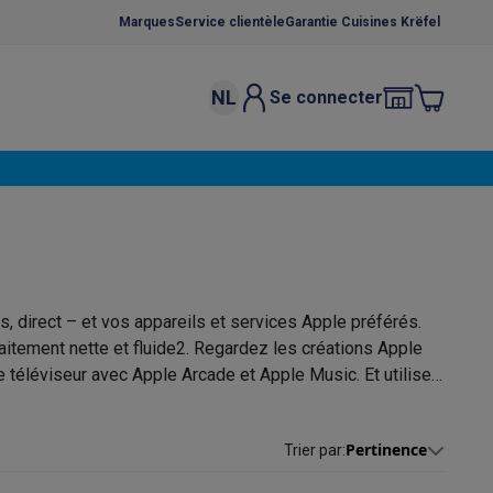
Marques
Service clientèle
Garantie Cuisines Krëfel
NL
Se connecter
osition et socles
Étendoirs à linge
élateurs
bles
Caves à vin encastrables
Micro-ondes encastrables
Machines
oêles
Casseroles
s, direct – et vos appareils et services Apple préférés.
tement nette et fluide2. Regardez les créations Apple
 téléviseur avec Apple Arcade et Apple Music. Et utilisez
e tout.
ce Gusto
Cafetières
Café, capsules & dosettes
Accessoires
Pertinence
Trier par
: