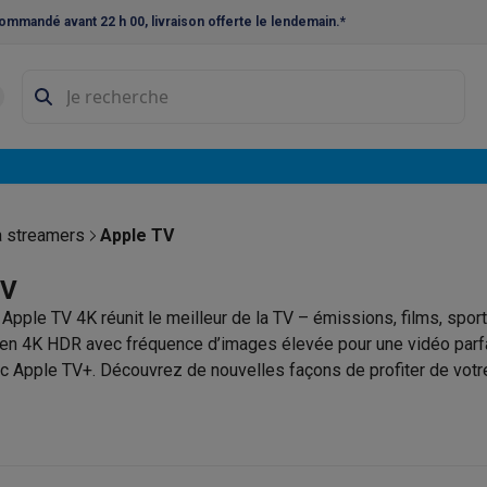
ommandé avant 22 h 00, livraison offerte le lendemain.*
ne à laver et sèche-linge
Lave-linges séchants
Cadres de superp
s
Lave-vaisselle pose-libre
ables
Réfrigérateurs pose-libre
Frigos américains
Caves à vin
Cong
 encastrables
Réfrigérateurs encastrables
Congélateurs encastra
 streamers
Apple TV
ues vitrocéramiques
Taques au gaz
Taques avec hotte intégrée
P
TV
 Apple TV 4K réunit le meilleur de la TV – émissions, films, sport
triques
Cuisinières au gaz
n 4K HDR avec fréquence d’images élevée pour une vidéo parfai
à café et expresso
ec Apple TV+. Découvrez de nouvelles façons de profiter de votre
 télécommande avec clickpad à commande tactile pour contrôler l
nes à expresso
Machines à capsules & dosettes
Nespresso
Dol
cheuses
Machines à jus
Cuits oeufs
Yaourtières
Accessoires
ines à croque-monsieur
Accessoires