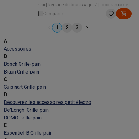
Oui | Réglage du brunissage: 7 | Tiroir ramasse-
miettes: Oui
Comparer
1
2
3
A
Accessoires
B
Bosch Grille-pain
Braun Grille-pain
C
Cuisinart Grille-pain
D
Découvrez les accessoires petit électro
De'Longhi Grille-pain
DOMO Grille-pain
E
Essentiel-B Grille-pain