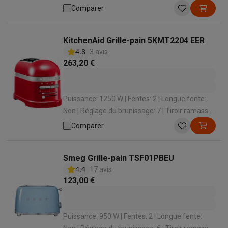
miettes: Oui
Comparer
KitchenAid Grille-pain 5KMT2204 EER
4.8
3 avis
263,20 €
Puissance: 1250 W | Fentes: 2 | Longue fente:
Non | Réglage du brunissage: 7 | Tiroir ramasse-
miettes: Oui
Comparer
Smeg Grille-pain TSF01PBEU
4.4
17 avis
123,00 €
Puissance: 950 W | Fentes: 2 | Longue fente: