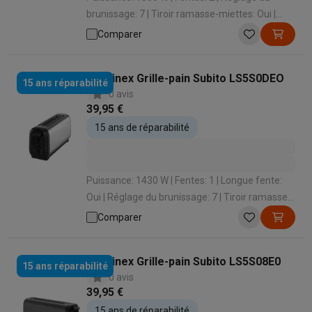
brunissage: 7 | Tiroir ramasse-miettes: Oui |
Fonction de surélevage: Oui
Comparer
Moulinex Grille-pain Subito LS5S0DEO
15 ans réparabilité
0 avis
39,95 €
15 ans de réparabilité
Puissance: 1430 W | Fentes: 1 | Longue fente:
Oui | Réglage du brunissage: 7 | Tiroir ramasse-
miettes: Oui
Comparer
Moulinex Grille-pain Subito LS5S08E0
15 ans réparabilité
0 avis
39,95 €
15 ans de réparabilité