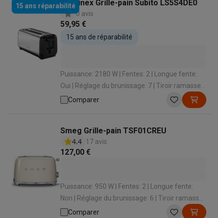
Moulinex Grille-pain Subito LS5S4DE0
15 ans réparabilité
0 avis
59,95 €
15 ans de réparabilité
Puissance: 2180 W | Fentes: 2 | Longue fente:
Oui | Réglage du brunissage: 7 | Tiroir ramasse-
miettes: Oui
Comparer
Smeg Grille-pain TSF01CREU
4.4
17 avis
127,00 €
Puissance: 950 W | Fentes: 2 | Longue fente:
Non | Réglage du brunissage: 6 | Tiroir ramasse-
miettes: Oui
Comparer