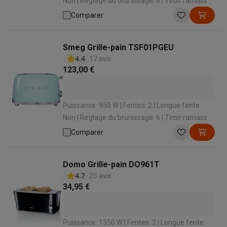
Non | Réglage du brunissage: 6 | Tiroir ramasse-
miettes: Oui
Comparer
Smeg Grille-pain TSF01PGEU
4.4
17 avis
123,00 €
Puissance: 950 W | Fentes: 2 | Longue fente:
Non | Réglage du brunissage: 6 | Tiroir ramasse-
miettes: Oui
Comparer
Domo Grille-pain DO961T
4.7
25 avis
34,95 €
Puissance: 1350 W | Fentes: 2 | Longue fente: