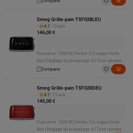
Comparer
Smeg Grille-pain TSF02BLEU
4.7
13 avis
146,00 €
Puissance: 1500 W | Fentes: 2 | Longue fente:
Non | Réglage du brunissage: 6 | Tiroir ramasse-
miettes: Oui
Comparer
Smeg Grille-pain TSF02RDEU
4.7
13 avis
145,00 €
Puissance: 1500 W | Fentes: 2 | Longue fente:
Non | Réglage du brunissage: 6 | Tiroir ramasse-