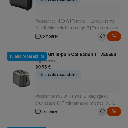
Puissance: 1430 W | Fentes: 1 | Longue fente:
Oui | Réglage du brunissage: 7 | Tiroir ramasse-
miettes: Oui
Comparer
Tefal Grille-pain Collection TT720EE0
15 ans réparabilité
0 avis
69,95 €
15 ans de réparabilité
Puissance: 850 W | Fentes: 2 | Réglage du
brunissage: 8 | Tiroir ramasse-miettes: Oui |
Fonction de surélevage: Oui
Comparer